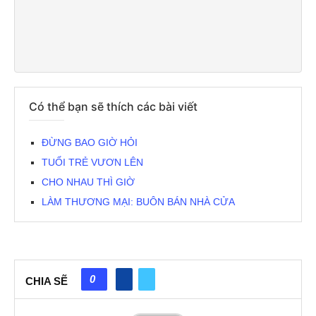
Có thể bạn sẽ thích các bài viết
ĐỪNG BAO GIỜ HỎI
TUỔI TRẺ VƯƠN LÊN
CHO NHAU THÌ GIỜ
LÀM THƯƠNG MẠI: BUÔN BÁN NHÀ CỬA
0
CHIA SẼ