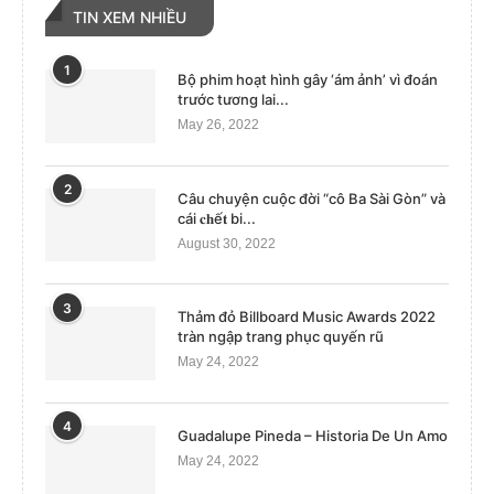
TIN XEM NHIỀU
1
Bộ phim hoạt hình gây ‘ám ảnh’ vì đoán
trước tương lai...
May 26, 2022
2
Câu chuyện cuộc đời “cô Ba Sài Gòn” và
cái 𝐜𝐡ế𝐭 bi...
August 30, 2022
3
Thảm đỏ Billboard Music Awards 2022
tràn ngập trang phục quyến rũ
May 24, 2022
4
Guadalupe Pineda – Historia De Un Amo
May 24, 2022