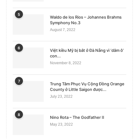
5
Waldo de los Rios – Johannes Brahms
Symphony No.3
August 7, 2022
6
Việt kiều Mỹ bị bắt ở Đà Nẵng vì ‘dâm ô’
con...
November 8, 2022
7
Trung Tâm Phục Vụ Cộng Đồng Orange
County ở Little Saigon được...
July 23, 2022
8
Nino Rota – The Godfather II
May 23, 2022