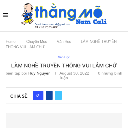
Home
Chuyên Mục
Văn Học
LÀM NGHỀ TRUYỀN
THÔNG VUI LẮM CHỨ
Văn Học
LÀM NGHỀ TRUYỀN THÔNG VUI LẮM CHỨ
biên tập bởi
Huy Nguyen
August 30, 2022
0 những bình
luận
0
CHIA SẼ