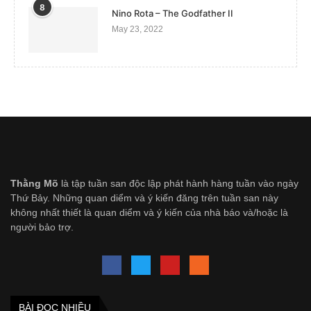
8
Nino Rota – The Godfather II
May 23, 2022
Thằng Mõ
là tập tuần san độc lập phát hành hàng tuần vào ngày
Thứ Bảy. Những quan diểm và ý kiến đăng trên tuần san này
không nhất thiết là quan diểm và ý kiến của nhà báo và/hoặc là
người bảo trợ.
BÀI ĐỌC NHIỀU