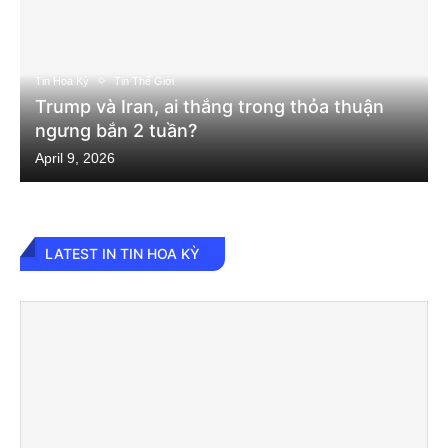
Tin Hoa Kỳ
Tin Thế Giới
Trump và Iran, ai thắng trong thỏa thuận
ngưng bắn 2 tuần?
April 9, 2026
LATEST IN TIN HOA KỲ