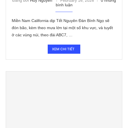
Đăng bởi
Huy Nguyen
February 16, 2026
0 những
bình luận
Miền Nam California dịp Tết Nguyên Đán Bính Ngọ sẽ
đón bão, kèm theo mưa lớn tại một số khu vực, và tuyết
ở các vùng núi, theo đài ABC7, …
XEM CHI TIẾT