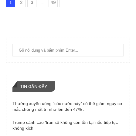
2
3
49
1
…
TIN GẦN ĐÂY
Thường xuyên uống “cốc nước này” có thể giảm nguy cơ
mắc chứng mất trí nhớ lên đến 47% .
Trump cảnh cáo ‘Iran sẽ không còn tồn tại’ nếu tiếp tục
không kích