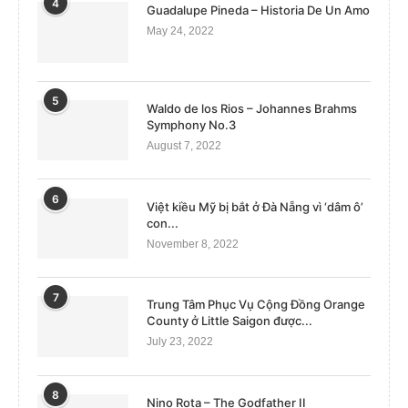
4
Guadalupe Pineda – Historia De Un Amo
May 24, 2022
5
Waldo de los Rios – Johannes Brahms
Symphony No.3
August 7, 2022
6
Việt kiều Mỹ bị bắt ở Đà Nẵng vì ‘dâm ô’
con...
November 8, 2022
7
Trung Tâm Phục Vụ Cộng Đồng Orange
County ở Little Saigon được...
July 23, 2022
8
Nino Rota – The Godfather II