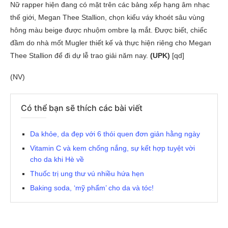
Nữ rapper hiện đang có mặt trên các bảng xếp hạng âm nhạc
thế giới, Megan Thee Stallion, chọn kiểu váy khoét sâu vùng
hông màu beige được nhuộm ombre lạ mắt. Được biết, chiếc
đầm do nhà mốt Mugler thiết kế và thực hiện riêng cho Megan
Thee Stallion để đi dự lễ trao giải năm nay.
(UPK)
[qd]
(NV)
Có thể bạn sẽ thích các bài viết
Da khỏe, da đẹp với 6 thói quen đơn giản hằng ngày
Vitamin C và kem chống nắng, sự kết hợp tuyệt vời
cho da khi Hè về
Thuốc trị ung thư vú nhiều hứa hẹn
Baking soda, ‘mỹ phẩm’ cho da và tóc!