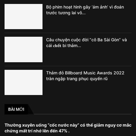
Bộ phim hoạt hình gây ‘ám ảnh’ vì đoán
trước tương lai vô...
Câu chuyện cuộc đời “cô Ba Sài Gòn” và
cái 𝐜𝐡ế𝐭 bi thảm...
Thảm đỏ Billboard Music Awards 2022
tràn ngập trang phục quyến rũ
BÀI MỚI
Thường xuyên uống “cốc nước này” có thể giảm nguy cơ mắc
chứng mất trí nhớ lên đến 47% .