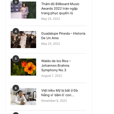
3
Thảm đỏ Billboard Music
Awards 2022 tràn ngập
trang phục quyến rũ
May 24, 2022
4
Guadalupe Pineda – Historia
De Un Amo
May 24, 2022
5
Waldo de los Rios –
Johannes Brahms
Symphony No.3
August 7, 2022
6
Việt kiều Mỹ bị bắt ở Đà
Nẵng vì ‘dâm ô’ con...
November 8, 2022