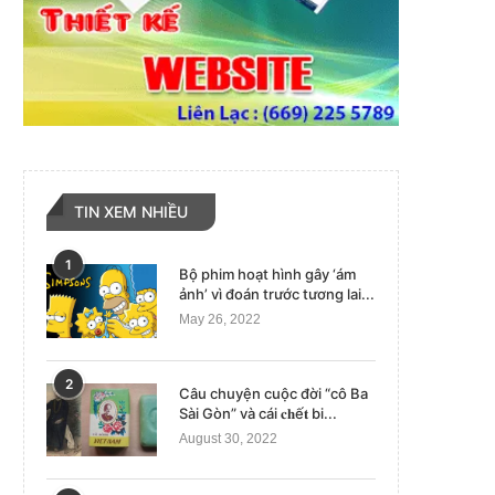
TIN XEM NHIỀU
1
Bộ phim hoạt hình gây ‘ám
ảnh’ vì đoán trước tương lai...
May 26, 2022
2
Câu chuyện cuộc đời “cô Ba
Sài Gòn” và cái 𝐜𝐡ế𝐭 bi...
August 30, 2022