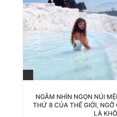
NGẮM NHÌN NGỌN NÚI MỆ
THỨ 8 CỦA THẾ GIỚI, NGỠ
LÀ KH