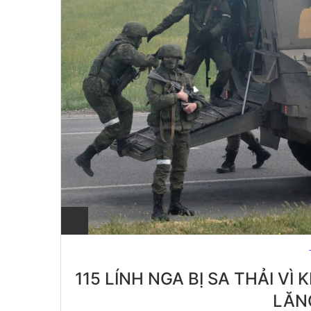
115 LÍNH NGA BỊ SA THẢI V
LĂN