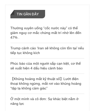
TIN GẦN ĐÂY
Thường xuyên uống “cốc nước này” có thể
giảm nguy cơ mắc chứng mất trí nhớ lên đến
47% .
Trump cảnh cáo ‘Iran sẽ không còn tồn tại’ nếu
tiếp tục không kích
Phúc báo của một người sắp cạn kiệt, cơ thể
sẽ xuất hiện 4 dấu hiệu cảnh báo
【Khủng hoảng mắt kỹ thuật số】Lướt điện
thoại không ngừng, mắt rơi vào khủng hoảng
“tập tạ không cảm giác”
Ở một mình và cô đơn: Sự khác biệt nằm ở
năng lực