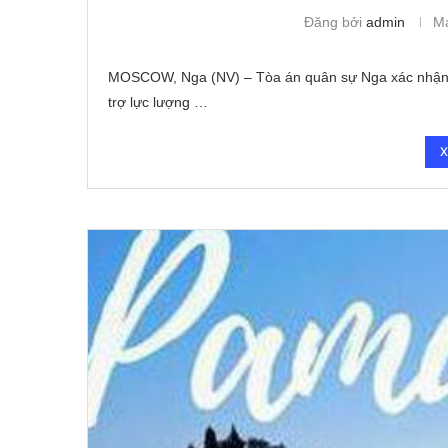
Đăng bởi
admin
Ma
MOSCOW, Nga (NV) – Tòa án quân sự Nga xác nhận 115
trợ lực lượng …
X