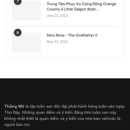
7
Trung Tâm Phục Vụ Cộng Đồng Orange
County ở Little Saigon được...
July 23, 2022
8
Nino Rota – The Godfather II
May 23, 2022
Thằng Mõ
là tập tuần san độc lập phát hành hàng tuần vào ngày
Thứ Bảy. Những quan diểm và ý kiến đăng trên tuần san này
không nhất thiết là quan diểm và ý kiến của nhà báo và/hoặc là
người bảo trợ.