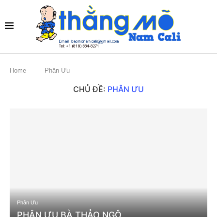
Home
Phân Ưu
CHỦ ĐỀ:
PHÂN ƯU
Phân Ưu
PHÂN ƯU BÀ THẢO NGÔ