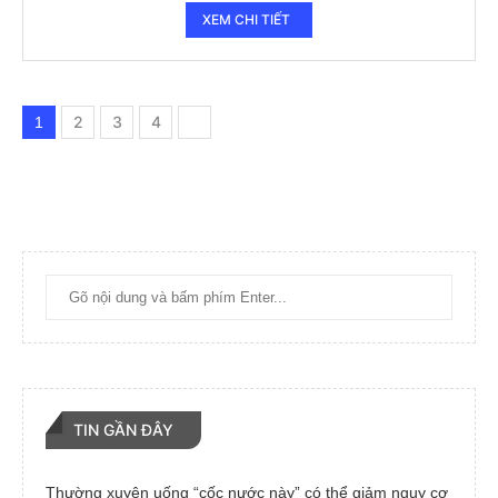
XEM CHI TIẾT
2
3
4
1
TIN GẦN ĐÂY
Thường xuyên uống “cốc nước này” có thể giảm nguy cơ