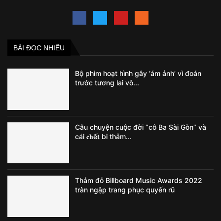
BÀI ĐỌC NHIỀU
Bộ phim hoạt hình gây ‘ám ảnh’ vì đoán
trước tương lai vô...
Câu chuyện cuộc đời “cô Ba Sài Gòn” và
cái 𝐜𝐡ế𝐭 bi thảm...
Thảm đỏ Billboard Music Awards 2022
tràn ngập trang phục quyến rũ