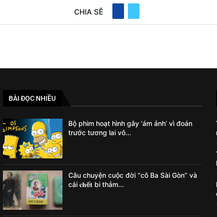
CHIA SẼ
BÀI ĐỌC NHIỀU
Bộ phim hoạt hình gây ‘ám ảnh’ vì đoán
trước tương lai vô...
Câu chuyện cuộc đời “cô Ba Sài Gòn” và
cái 𝐜𝐡ế𝐭 bi thảm...