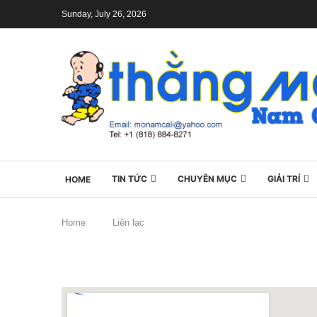
Sunday, July 26, 2026
TIN TỨC
CHUYÊN MỤC
GIẢI TRÍ
HOME
Home
Liên lạc