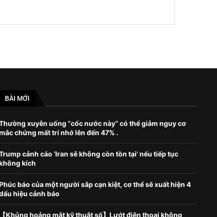
BÀI MỚI
Thường xuyên uống “cốc nước này” có thể giảm nguy cơ
mắc chứng mất trí nhớ lên đến 47% .
Trump cảnh cáo ‘Iran sẽ không còn tồn tại’ nếu tiếp tục
không kích
Phúc báo của một người sắp cạn kiệt, cơ thể sẽ xuất hiện 4
dấu hiệu cảnh báo
【Khủng hoảng mắt kỹ thuật số】Lướt điện thoại không