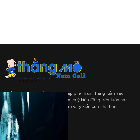
Thằng Mõ
là tập tuần san độc lập phát hành hàng tuần vào
ngày Thứ Bảy. Những quan diểm và ý kiến đăng trên tuần san
này không nhất thiết là quan diểm và ý kiến của nhà báo
và/hoặc là người bảo trợ.