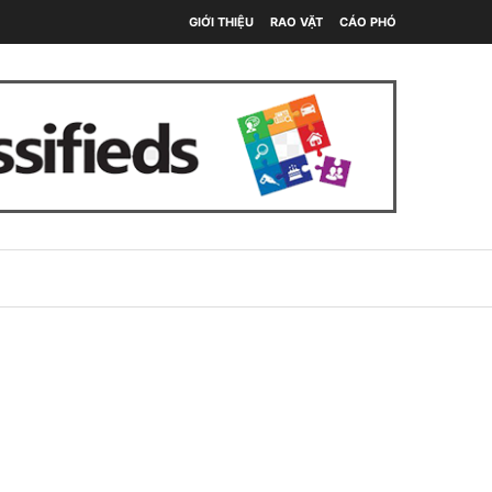
GIỚI THIỆU
RAO VẶT
CÁO PHÓ