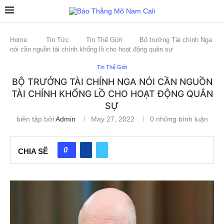
Home
Tin Tức
Tin Thế Giới
Bộ trưởng Tài chính Nga
nói cần nguồn tài chính khổng lồ cho hoạt động quân sự
Tin Thế Giới
BỘ TRƯỞNG TÀI CHÍNH NGA NÓI CẦN NGUỒN
TÀI CHÍNH KHỔNG LỒ CHO HOẠT ĐỘNG QUÂN
SỰ
biên tập bởi
Admin
May 27, 2022
0 những bình luận
0
CHIA SẼ