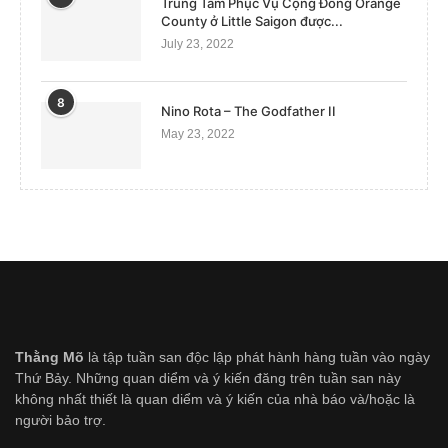
Trung Tâm Phục Vụ Cộng Đồng Orange
County ở Little Saigon được...
July 23, 2022
8
Nino Rota – The Godfather II
May 23, 2022
Thằng Mõ
là tập tuần san độc lập phát hành hàng tuần vào ngày
Thứ Bảy. Những quan diểm và ý kiến đăng trên tuần san này
không nhất thiết là quan diểm và ý kiến của nhà báo và/hoặc là
người bảo trợ.