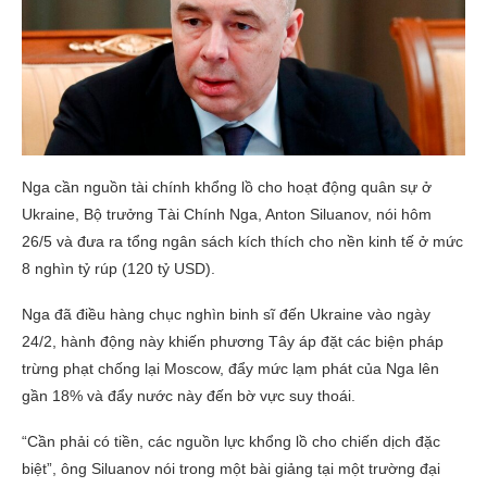
Nga cần nguồn tài chính khổng lồ cho hoạt động quân sự ở
Ukraine, Bộ trưởng Tài Chính Nga, Anton Siluanov, nói hôm
26/5 và đưa ra tổng ngân sách kích thích cho nền kinh tế ở mức
8 nghìn tỷ rúp (120 tỷ USD).
Nga đã điều hàng chục nghìn binh sĩ đến Ukraine vào ngày
24/2, hành động này khiến phương Tây áp đặt các biện pháp
trừng phạt chống lại Moscow, đẩy mức lạm phát của Nga lên
gần 18% và đẩy nước này đến bờ vực suy thoái.
“Cần phải có tiền, các nguồn lực khổng lồ cho chiến dịch đặc
biệt”, ông Siluanov nói trong một bài giảng tại một trường đại