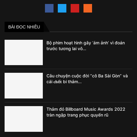
BÀI ĐỌC NHIỀU
Bộ phim hoạt hình gây ‘ám ảnh’ vì đoán
trước tương lai vô...
Câu chuyện cuộc đời “cô Ba Sài Gòn” và
cái 𝐜𝐡ế𝐭 bi thảm...
Thảm đỏ Billboard Music Awards 2022
tràn ngập trang phục quyến rũ