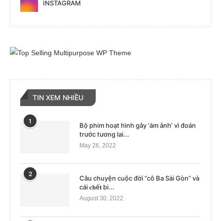
INSTAGRAM
TIN XEM NHIỀU
1
Bộ phim hoạt hình gây ‘ám ảnh’ vì đoán
trước tương lai...
May 26, 2022
2
Câu chuyện cuộc đời “cô Ba Sài Gòn” và
cái 𝐜𝐡ế𝐭 bi...
August 30, 2022