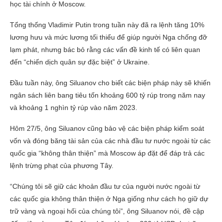
học tài chính ở Moscow.
Tổng thống Vladimir Putin trong tuần này đã ra lệnh tăng 10%
lương hưu và mức lương tối thiểu để giúp người Nga chống đỡ
lạm phát, nhưng bác bỏ rằng các vấn đề kinh tế có liên quan
đến “chiến dịch quân sự đặc biệt” ở Ukraine.
Đầu tuần này, ông Siluanov cho biết các biện pháp này sẽ khiến
ngân sách liên bang tiêu tốn khoảng 600 tỷ rúp trong năm nay
và khoảng 1 nghìn tỷ rúp vào năm 2023.
Hôm 27/5, ông Siluanov cũng bảo vệ các biện pháp kiểm soát
vốn và đóng băng tài sản của các nhà đầu tư nước ngoài từ các
quốc gia “không thân thiện” mà Moscow áp đặt để đáp trả các
lệnh trừng phạt của phương Tây.
“Chúng tôi sẽ giữ các khoản đầu tư của người nước ngoài từ
các quốc gia không thân thiện ở Nga giống như cách họ giữ dự
trữ vàng và ngoại hối của chúng tôi”, ông Siluanov nói, đề cập