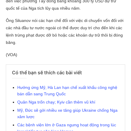
đến việc phương Tây đóng băng khoảng 300 tỷ USD dự trữ
quốc tế của Nga tích lũy qua nhiều năm.
Ông Siluanov nói các hạn chế đối với việc di chuyển vốn đối với
các nhà đầu tư nước ngoài có thể được duy trì cho đến khi các
lệnh trừng phạt được dỡ bỏ hoặc các khoản dự trữ thôi bị đóng
băng.
(VOA)
Có thể bạn sẽ thích các bài viết
Hưởng ứng Mỹ, Hà Lan hạn chế xuất khẩu công nghệ
bán dẫn sang Trung Quốc
Quân Nga trốn chạy; Kyiv cần thêm vũ khí
Mỹ, Đức sẽ gởi nhiều xe tăng giúp Ukraine chống Nga
xâm lược
Các bệnh viện lớn ở Gaza ngưng hoạt động trong lúc