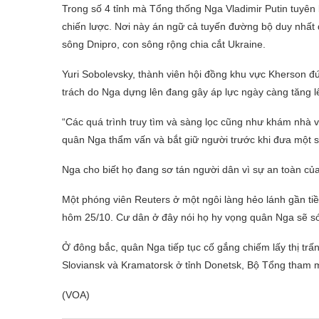
Trong số 4 tỉnh mà Tổng thống Nga Vladimir Putin tuyên 
chiến lược. Nơi này án ngữ cả tuyến đường bộ duy nhấ
sông Dnipro, con sông rộng chia cắt Ukraine.
Yuri Sobolevsky, thành viên hội đồng khu vực Kherson đứn
trách do Nga dựng lên đang gây áp lực ngày càng tăng l
“Các quá trình truy tìm và sàng lọc cũng như khám nhà v
quân Nga thẩm vấn và bắt giữ người trước khi đưa một s
Nga cho biết họ đang sơ tán người dân vì sự an toàn của
Một phóng viên Reuters ở một ngôi làng hẻo lánh gần ti
hôm 25/10. Cư dân ở đây nói họ hy vọng quân Nga sẽ sớ
Ở đông bắc, quân Nga tiếp tục cố gắng chiếm lấy thị t
Sloviansk và Kramatorsk ở tỉnh Donetsk, Bộ Tổng tham 
(VOA)