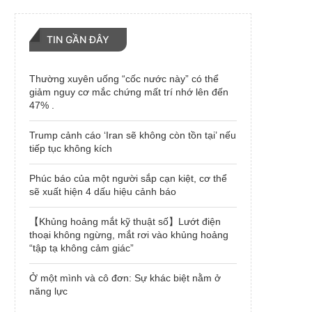
TIN GẦN ĐÂY
Thường xuyên uống “cốc nước này” có thể
giảm nguy cơ mắc chứng mất trí nhớ lên đến
47% .
Trump cảnh cáo ‘Iran sẽ không còn tồn tại’ nếu
tiếp tục không kích
Phúc báo của một người sắp cạn kiệt, cơ thể
sẽ xuất hiện 4 dấu hiệu cảnh báo
【Khủng hoảng mắt kỹ thuật số】Lướt điện
thoại không ngừng, mắt rơi vào khủng hoảng
“tập tạ không cảm giác”
Ở một mình và cô đơn: Sự khác biệt nằm ở
năng lực