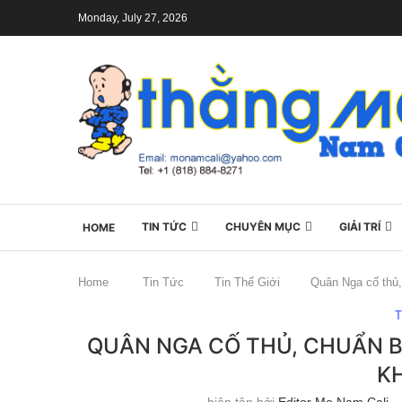
Monday, July 27, 2026
TIN TỨC
CHUYÊN MỤC
GIẢI TRÍ
HOME
Home
Tin Tức
Tin Thế Giới
Quân Nga cố thủ, 
T
QUÂN NGA CỐ THỦ, CHUẨN B
K
biên tập bởi
Editor Mo Nam Cali