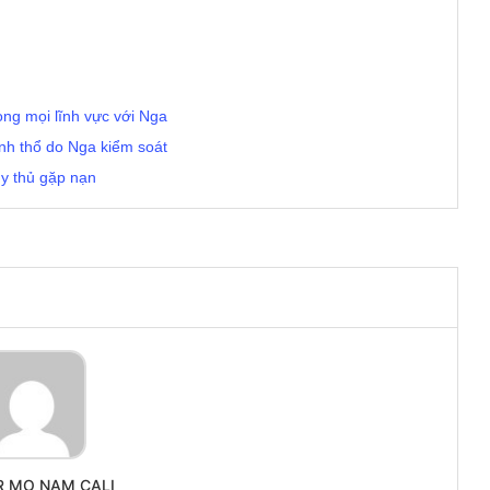
rong mọi lĩnh vực với Nga
ãnh thổ do Nga kiểm soát
y thủ gặp nạn
R MO NAM CALI