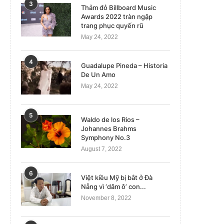
3
Thảm đỏ Billboard Music
Awards 2022 tràn ngập
trang phục quyến rũ
May 24, 2022
4
Guadalupe Pineda – Historia
De Un Amo
May 24, 2022
5
Waldo de los Rios –
Johannes Brahms
Symphony No.3
August 7, 2022
6
Việt kiều Mỹ bị bắt ở Đà
Nẵng vì ‘dâm ô’ con...
November 8, 2022