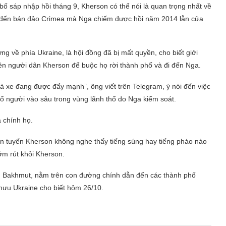
bố sáp nhập hồi tháng 9, Kherson có thể nói là quan trọng nhất về
t đến bán đảo Crimea mà Nga chiếm được hồi năm 2014 lẫn cửa
g về phía Ukraine, là hội đồng đã bị mất quyền, cho biết giới
ên người dân Kherson để buộc họ rời thành phố và đi đến Nga.
à xe đang được đẩy mạnh”, ông viết trên Telegram, ý nói đến việc
ố người vào sâu trong vùng lãnh thổ do Nga kiểm soát.
 chính họ.
ền tuyến Kherson không nghe thấy tiếng súng hay tiếng pháo nào
m rút khỏi Kherson.
rấn Bakhmut, nằm trên con đường chính dẫn đến các thành phố
mưu Ukraine cho biết hôm 26/10.