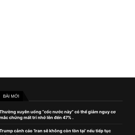
Ngân hàng Thụy Sĩ Credit Suisse
Việc Nga rút khỏi Kherson ch
sụp đổ, bán cho...
diễn?
March 20, 2023
November 9, 2022
BÀI MỚI
Thường xuyên uống “cốc nước này” có thể giảm nguy cơ
mắc chứng mất trí nhớ lên đến 47% .
Trump cảnh cáo ‘Iran sẽ không còn tồn tại’ nếu tiếp tục