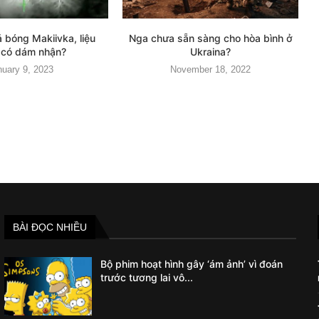
 bóng Makiivka, liệu
Nga chưa sẵn sàng cho hòa bình ở
n có dám nhận?
Ukraina?
nuary 9, 2023
November 18, 2022
BÀI ĐỌC NHIỀU
Bộ phim hoạt hình gây ‘ám ảnh’ vì đoán
trước tương lai vô...