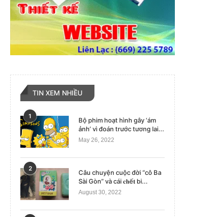
TIN XEM NHIỀU
1
Bộ phim hoạt hình gây ‘ám
ảnh’ vì đoán trước tương lai...
May 26, 2022
2
Câu chuyện cuộc đời “cô Ba
Sài Gòn” và cái 𝐜𝐡ế𝐭 bi...
August 30, 2022