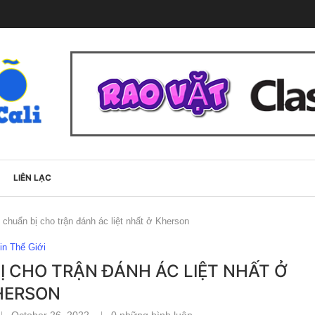
LIÊN LẠC
chuẩn bị cho trận đánh ác liệt nhất ở Kherson
in Thế Giới
Ị CHO TRẬN ĐÁNH ÁC LIỆT NHẤT Ở
HERSON
October 26, 2022
0 những bình luận