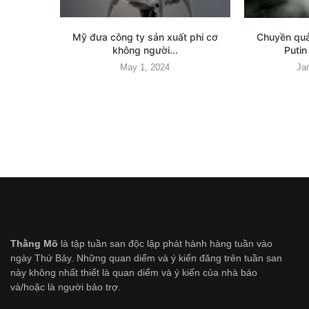
Mỹ đưa công ty sản xuất phi cơ
Chuyền quả
không người...
Puti
May 1, 2024
Ja
Thằng Mõ
là tập tuần san độc lập phát hành hàng tuần vào
ngày Thứ Bảy. Những quan diểm và ý kiến đăng trên tuần san
này không nhất thiết là quan diểm và ý kiến của nhà báo
và/hoặc là người bảo trợ.