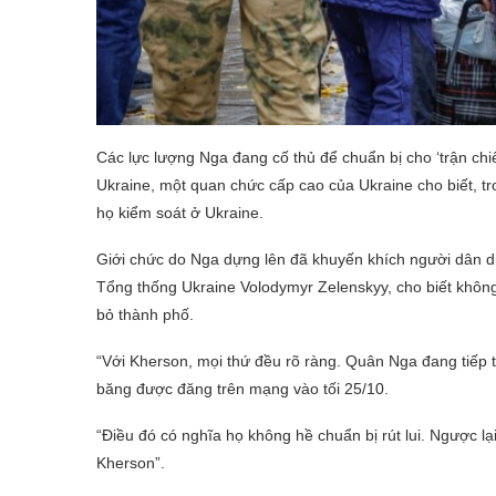
Các lực lượng Nga đang cố thủ để chuẩn bị cho ‘trận chi
Ukraine, một quan chức cấp cao của Ukraine cho biết, t
họ kiểm soát ở Ukraine.
Giới chức do Nga dựng lên đã khuyến khích người dân d
Tổng thống Ukraine Volodymyr Zelenskyy, cho biết khôn
bỏ thành phố.
“Với Kherson, mọi thứ đều rõ ràng. Quân Nga đang tiếp t
băng được đăng trên mạng vào tối 25/10.
“Điều đó có nghĩa họ không hề chuẩn bị rút lui. Ngược lại
Kherson”.