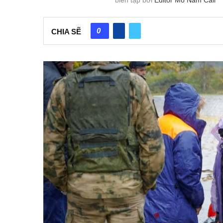
0
CHIA SẼ