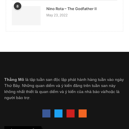
8
Nino Rota – The Godfather II
May 23, 2022
Thằng Mõ
là tập tuần san độc lập phát hành hàng tuần vào ngày
Thứ Bảy. Những quan diểm và ý kiến đăng trên tuần san này
không nhất thiết là quan diểm và ý kiến của nhà báo và/hoặc là
người bảo trợ.