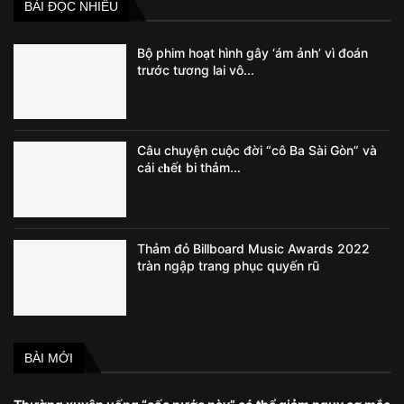
BÀI ĐỌC NHIỀU
Bộ phim hoạt hình gây ‘ám ảnh’ vì đoán
trước tương lai vô...
Câu chuyện cuộc đời “cô Ba Sài Gòn” và
cái 𝐜𝐡ế𝐭 bi thảm...
Thảm đỏ Billboard Music Awards 2022
tràn ngập trang phục quyến rũ
BÀI MỚI