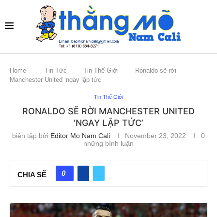
Home
Tin Tức
Tin Thế Giới
Ronaldo sẽ rời
Manchester United ‘ngay lập tức’
Tin Thế Giới
RONALDO SẼ RỜI MANCHESTER UNITED
‘NGAY LẬP TỨC’
biên tập bởi
Editor Mo Nam Cali
November 23, 2022
0
những bình luận
0
CHIA SẼ