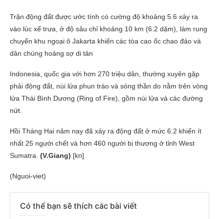
Trận động đất được ước tính có cường độ khoảng 5.6 xảy ra
vào lúc xế trưa, ở độ sâu chỉ khoảng 10 km (6.2 dặm), làm rung
chuyển khu ngoại ô Jakarta khiến các tòa cao ốc chao đảo và
dân chúng hoảng sợ di tản
Indonesia, quốc gia với hơn 270 triệu dân, thường xuyên gặp
phải động đất, núi lửa phun trào và sóng thần do nằm trên vòng
lửa Thái Bình Dương (Ring of Fire), gồm núi lửa và các đường
nứt.
Hồi Tháng Hai năm nay đã xảy ra động đất ở mức 6.2 khiến ít
nhất 25 người chết và hơn 460 người bị thương ở tỉnh West
Sumatra.
(V.Giang)
[kn]
(Nguoi-viet)
Có thể bạn sẽ thích các bài viết