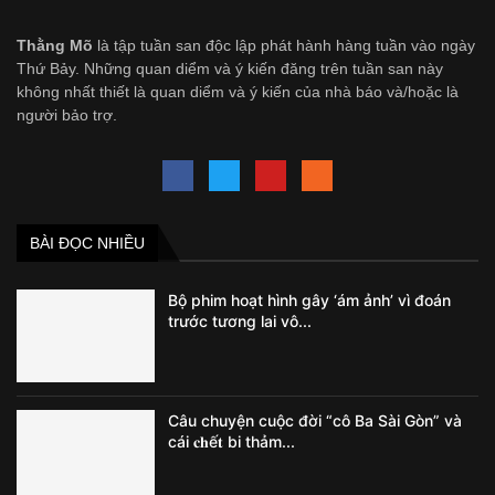
Thằng Mõ
là tập tuần san độc lập phát hành hàng tuần vào ngày
Thứ Bảy. Những quan diểm và ý kiến đăng trên tuần san này
không nhất thiết là quan diểm và ý kiến của nhà báo và/hoặc là
người bảo trợ.
BÀI ĐỌC NHIỀU
Bộ phim hoạt hình gây ‘ám ảnh’ vì đoán
trước tương lai vô...
Câu chuyện cuộc đời “cô Ba Sài Gòn” và
cái 𝐜𝐡ế𝐭 bi thảm...