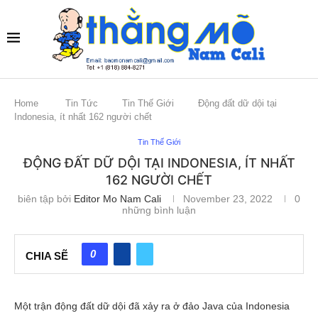
Home
Tin Tức
Tin Thế Giới
Động đất dữ dội tại
Indonesia, ít nhất 162 người chết
Tin Thế Giới
ĐỘNG ĐẤT DỮ DỘI TẠI INDONESIA, ÍT NHẤT
162 NGƯỜI CHẾT
biên tập bởi
Editor Mo Nam Cali
November 23, 2022
0
những bình luận
0
CHIA SẼ
Một trận động đất dữ dội đã xảy ra ở đảo Java của Indonesia