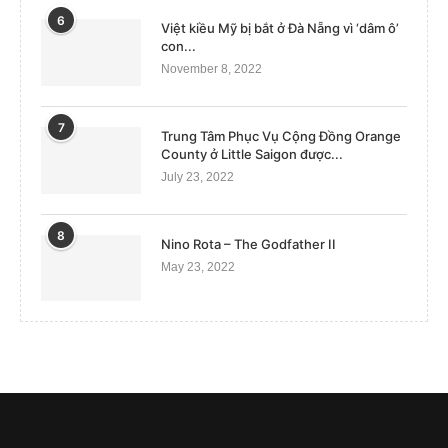
6
Việt kiều Mỹ bị bắt ở Đà Nẵng vì ‘dâm ô’
con...
November 8, 2022
7
Trung Tâm Phục Vụ Cộng Đồng Orange
County ở Little Saigon được...
July 23, 2022
8
Nino Rota – The Godfather II
May 23, 2022