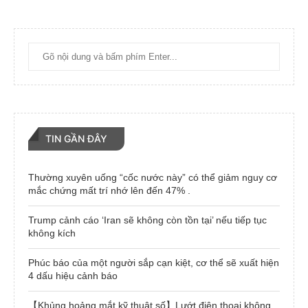
TIN GẦN ĐÂY
Thường xuyên uống “cốc nước này” có thể giảm nguy cơ
mắc chứng mất trí nhớ lên đến 47% .
Trump cảnh cáo ‘Iran sẽ không còn tồn tại’ nếu tiếp tục
không kích
Phúc báo của một người sắp cạn kiệt, cơ thể sẽ xuất hiện
4 dấu hiệu cảnh báo
【Khủng hoảng mắt kỹ thuật số】Lướt điện thoại không