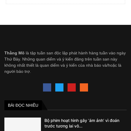
Thằng Mõ
là tập tuần san độc lập phát hành hàng tuần vào ngày
Thứ Bảy. Những quan diểm và ý kiến đăng trên tuần san này
không nhất thiết là quan diểm và ý kiến của nhà báo và/hoặc là
người bảo trợ.
BÀI ĐỌC NHIỀU
Bộ phim hoạt hình gây ‘ám ảnh’ vì đoán
trước tương lai vô...