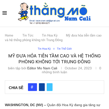
Home
Tin Tức
Tin Hoa Kỳ
Mỹ đưa hỏa tiễn tầm cao
và hệ thống phòng không tới Trung Đông
Tin Hoa Kỳ
Tin Thế Giới
MỸ ĐƯA HỎA TIỄN TẦM CAO VÀ HỆ THỐNG
PHÒNG KHÔNG TỚI TRUNG ĐÔNG
biên tập bởi
Editor Mo Nam Cali
October 24, 2023
0
những bình luận
0
CHIA SẼ
WASHINGTON, DC (NV) –
Quân đội Hoa Kỳ đang gia tăng sự