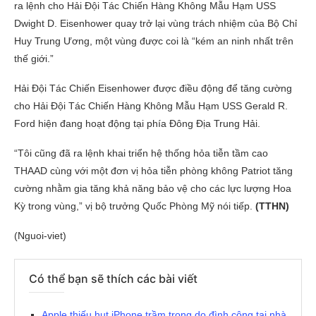
ra lệnh cho Hải Đội Tác Chiến Hàng Không Mẫu Hạm USS
Dwight D. Eisenhower quay trở lại vùng trách nhiệm của Bộ Chỉ
Huy Trung Ương, một vùng được coi là “kém an ninh nhất trên
thế giới.”
Hải Đội Tác Chiến Eisenhower được điều động để tăng cường
cho Hải Đội Tác Chiến Hàng Không Mẫu Hạm USS Gerald R.
Ford hiện đang hoạt động tại phía Đông Địa Trung Hải.
“Tôi cũng đã ra lệnh khai triển hệ thống hỏa tiễn tầm cao
THAAD cùng với một đơn vị hỏa tiễn phòng không Patriot tăng
cường nhằm gia tăng khả năng bảo vệ cho các lực lượng Hoa
Kỳ trong vùng,” vị bộ trưởng Quốc Phòng Mỹ nói tiếp.
(TTHN)
(Nguoi-viet)
Có thể bạn sẽ thích các bài viết
Apple thiếu hụt iPhone trầm trọng do đình công tại nhà