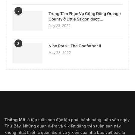
7
Trung Tâm Phục Vụ Cộng Đồng Orange
County ở Little Saigon được...
July 23, 2022
8
Nino Rota – The Godfather II
May 23, 2022
Thằng Mõ
là tập tuần san độc lập phát hành hàng tuần vào ngày
Thứ Bảy. Những quan diểm và ý kiến đăng trên tuần san này
không nhất thiết là quan diểm và ý kiến của nhà báo và/hoặc là