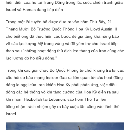
hiện diện của họ tại Trung Đông trong lúc cuộc chiến tranh giữa
Israel và Hamas đang tiếp diễn.
Trong một lời tuyên bố được đưa ra vào hôm Thứ Bảy, 21
Tháng Mười, Bộ Trưởng Quốc Phòng Hoa Kỳ Lloyd Austin III
cho biết ông đã thực hiện các bước để gia tăng khả năng bảo
vệ các lực lượng Mỹ trong vùng và để yểm trợ cho Israel tiếp
theo sau “những hoạt động thù địch leo thang của Iran cùng các
lực lượng do họ điều động.”
Trong khi các giới chức Bộ Quốc Phòng từ chối không trả lời các
câu hỏi do báo mạng Insider đưa ra liên quan tới các hoạt động
đáng lo ngại của Iran khiến Hoa Kỳ phải phản ứng, việc điều
động các hệ thống võ khí tăng cường của Hoa Kỳ diễn ra sau
khi nhóm Hezbollah tại Lebanon, vào hôm Thứ Tư, lên
tiếng nhận trách nhiệm gây ra bảy cuộc tấn công vào lãnh thổ
Israel.