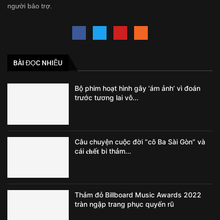
người bảo trợ.
BÀI ĐỌC NHIỀU
Bộ phim hoạt hình gây ‘ám ảnh’ vì đoán
trước tương lai vô...
Câu chuyện cuộc đời “cô Ba Sài Gòn” và
cái 𝐜𝐡ế𝐭 bi thảm...
Thảm đỏ Billboard Music Awards 2022
tràn ngập trang phục quyến rũ