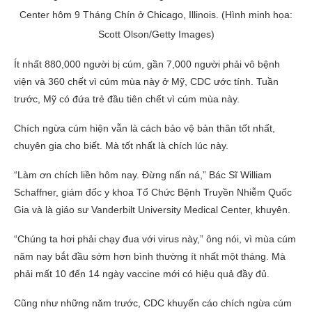
Center hôm 9 Tháng Chín ở Chicago, Illinois. (Hình minh họa:
Scott Olson/Getty Images)
Ít nhất 880,000 người bị cúm, gần 7,000 người phải vô bệnh
viện và 360 chết vì cúm mùa này ở Mỹ, CDC ước tính. Tuần
trước, Mỹ có đứa trẻ đầu tiên chết vì cúm mùa này.
Chích ngừa cúm hiện vẫn là cách bảo vệ bản thân tốt nhất,
chuyên gia cho biết. Mà tốt nhất là chích lúc này.
“Làm ơn chích liền hôm nay. Đừng nấn ná,” Bác Sĩ William
Schaffner, giám đốc y khoa Tổ Chức Bệnh Truyền Nhiễm Quốc
Gia và là giáo sư Vanderbilt University Medical Center, khuyên.
“Chúng ta hơi phải chạy đua với virus này,” ông nói, vì mùa cúm
năm nay bắt đầu sớm hơn bình thường ít nhất một tháng. Mà
phải mất 10 đến 14 ngày vaccine mới có hiệu quả đầy đủ.
Cũng như những năm trước, CDC khuyến cáo chích ngừa cúm