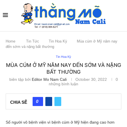
Home
Tin Tức
Tin Hoa Kỳ
Mùa cúm ở Mỹ năm nay
đến sớm và nặng bất thường
Tin Hoa Kỳ
MÙA CÚM Ở MỸ NĂM NAY ĐẾN SỚM VÀ NẶNG
BẤT THƯỜNG
biên tập bởi
Editor Mo Nam Cali
October 30, 2022
0
những bình luận
0
CHIA SẼ
Số người vô bệnh viện vì bệnh cúm ở Mỹ hiện đang cao hơn