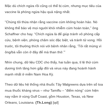
Mặc dù chích ngừa rồi cũng có thể bị cúm, nhưng mục tiêu của
vaccine là phòng ngừa hậu quả nặng nhất.
“Chúng tôi thừa nhận rằng vaccine cúm không hoàn hảo. Nó
không thể bảo vệ mọi người khỏi nhiễm cúm hoàn toàn,” ông
Schaffner cho hay. “Chích ngừa là để giúp tránh vô phòng cấp
cứu, bệnh viện, phòng chăm sóc đặc biệt, và tránh tử vong. Hồi
trước, tôi thường thích nói với bệnh nhân rằng, ‘Tôi rất mừng vì
ông/bà vẫn còn ở đây để mà than thở.’”
Nhìn chung, dữ liệu CDC cho thấy, hai tuần qua, tỉ lệ thử cúm
dương tính tăng hơn gấp đôi và virus này đang hoành hành
mạnh nhất ở miền Nam Hoa Kỳ.
Theo dữ liệu hệ thống nhà thuốc Tây Walgreens dựa trên số toa
mua thuốc kháng virus – như Tamiflu – “điểm nóng” cúm hiện
nay nằm ở vùng Gulf Coast, gồm Houston, Texas, và New
Orleans, Louisiana.
(Th.Long)
[qd]