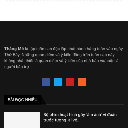
Thằng Mõ
là tập tuần san độc lập phát hành hàng tuần vào ngày
Thứ Bảy. Những quan diểm và ý kiến đăng trên tuần san này
không nhất thiết là quan diểm và ý kiến của nhà báo và/hoặc là
người bảo trợ.
BÀI ĐỌC NHIỀU
Bộ phim hoạt hình gây ‘ám ảnh’ vì đoán
trước tương lai vô...