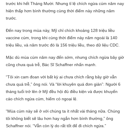
trước khi hết Tháng Mười. Nhưng tỉ lệ chích ngừa cúm năm nay
hiện thấp hơn bình thường cùng thời điểm này những năm
trước.
Đến nay trong mùa này, Mỹ chỉ chích khoảng 128 triệu liều
vaccine cúm, trong khi cùng thời điểm này năm ngoái là 140
triệu liều, và năm trước đó là 156 triệu liều, theo dữ liệu CDC.
Mặc dù mùa cúm năm nay đến sớm, nhưng chích ngừa bây giờ
cũng chưa quá trễ, Bác Sĩ Schaffner nhấn mạnh.
“Tôi xin cam đoan với bất kỳ ai chưa chích rằng bây giờ vẫn
chưa quá trễ,” ông nói. Và “lời khuyên quá đơn giản”: Người 6
tháng tuổi trở lên ở Mỹ đều hội đủ điều kiện và được khuyến
cáo chích ngừa cúm, hiếm có ngoại lệ.
“Mùa cúm này sẽ ở với chúng ta ít nhất vài tháng nữa. Chúng
tôi không biết sẽ lâu hơn hay ngắn hơn bình thường,” ông
Schaffner nói. “Vẫn còn lý do rất tốt để đi chích ngừa.”