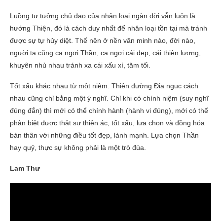
Luồng tư tưởng chủ đạo của nhân loại ngàn đời vẫn luôn là
hướng Thiện, đó là cách duy nhất để nhân loại tồn tại mà tránh
được sự tự hủy diệt. Thế nên ở nền văn minh nào, đời nào,
người ta cũng ca ngợi Thần, ca ngợi cái đẹp, cái thiện lương,
khuyên nhủ nhau tránh xa cái xấu xí, tăm tối.
Tốt xấu khác nhau từ một niệm. Thiên đường Địa ngục cách
nhau cũng chỉ bằng một ý nghĩ. Chỉ khi có chính niệm (suy nghĩ
đúng đắn) thì mới có thể chính hành (hành vi đúng), mới có thể
phân biệt được thật sự thiện ác, tốt xấu, lựa chọn và đồng hóa
bản thân với những điều tốt đẹp, lành mạnh. Lựa chọn Thần
hay quỷ, thực sự không phải là một trò đùa.
Lam Thư