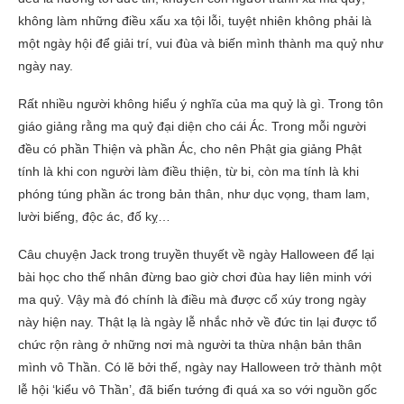
không làm những điều xấu xa tội lỗi, tuyệt nhiên không phải là
một ngày hội để giải trí, vui đùa và biến mình thành ma quỷ như
ngày nay.
Rất nhiều người không hiểu ý nghĩa của ma quỷ là gì. Trong tôn
giáo giảng rằng ma quỷ đại diện cho cái Ác. Trong mỗi người
đều có phần Thiện và phần Ác, cho nên Phật gia giảng Phật
tính là khi con người làm điều thiện, từ bi, còn ma tính là khi
phóng túng phần ác trong bản thân, như dục vọng, tham lam,
lười biếng, độc ác, đố kỵ…
Câu chuyện Jack trong truyền thuyết về ngày Halloween để lại
bài học cho thế nhân đừng bao giờ chơi đùa hay liên minh với
ma quỷ. Vậy mà đó chính là điều mà được cổ xúy trong ngày
này hiện nay. Thật lạ là ngày lễ nhắc nhở về đức tin lại được tổ
chức rộn ràng ở những nơi mà người ta thừa nhận bản thân
mình vô Thần. Có lẽ bởi thế, ngày nay Halloween trở thành một
lễ hội ‘kiểu vô Thần’, đã biến tướng đi quá xa so với nguồn gốc