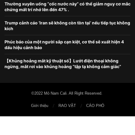
Thường xuyên uống “cốc nước này” có thể giảm nguy cơ mắc
chứng mất trí nhớ lên đến 47% .
Trump cảnh cáo ‘Iran sẽ không còn tồn tại’ nếu tiếp tục không
kích
Phúc báo của một người sắp cạn kiệt, cơ thể sẽ xuất hiện 4
dấu hiệu cảnh báo
【Khủng hoảng mắt kỹ thuật số】Lướt điện thoại không
ngừng, mắt rơi vào khủng hoảng “tập tạ không cảm giác”
©2022 Mỏ Nam Cali. All Right Reserved.
Giới thiệu
RAO VẶT
CÁO PHÓ