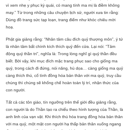
vì xem nhẹ y phục kỳ quái, có mang tính ma mị là điềm không
may.” Từ trong những câu chuyện lịch sử, người xưa tin rằng:
Dùng đồ trang sức tạp loạn, trang điểm như khóc chiêu mời
hoạ.
Phật gia giảng rằng: “Nhân tâm câu đích quỷ thượng môn”, ý tứ
là nhân tâm bất chính kích thích quỷ đến cửa. Lại nói: “Tâm
động quỷ thần tri”, nghĩa là: Trong lòng nghĩ gì quỷ thần đều
biết. Bởi vậy, khi mục đích mặc trang phục sao cho giống ma
quỷ, trong cách đi đứng, nói năng, hù dọa… càng giống ma quỷ
càng thích thú, cố tình đồng hóa bản thân với ma quỷ, truy cầu
chúng thì chúng sẽ khống chế hoàn toàn lý trí, nhận thức của
con người.
Tất cả các tôn giáo, tín ngưỡng trên thế giới đều giảng rằng,
con người là do Thần tạo ra chiểu theo hình tượng của Thần, là
anh linh của vạn vật. Khi thích thú hóa trang đồng hóa bản thân
với ma quỷ, một mặt con người hạ thấp bản thân xuống ngang