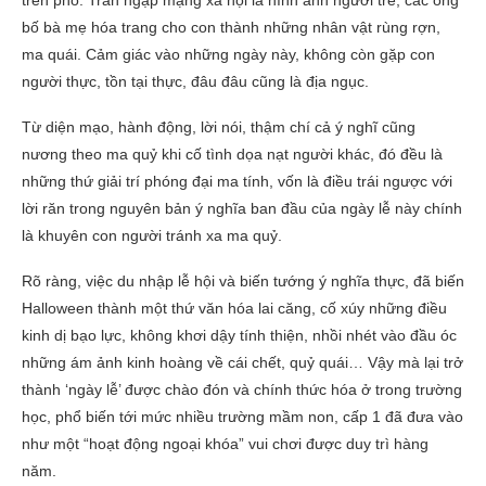
trên phố. Tràn ngập mạng xã hội là hình ảnh người trẻ, các ông
bố bà mẹ hóa trang cho con thành những nhân vật rùng rợn,
ma quái. Cảm giác vào những ngày này, không còn gặp con
người thực, tồn tại thực, đâu đâu cũng là địa ngục.
Từ diện mạo, hành động, lời nói, thậm chí cả ý nghĩ cũng
nương theo ma quỷ khi cố tình dọa nạt người khác, đó đều là
những thứ giải trí phóng đại ma tính, vốn là điều trái ngược với
lời răn trong nguyên bản ý nghĩa ban đầu của ngày lễ này chính
là khuyên con người tránh xa ma quỷ.
Rõ ràng, việc du nhập lễ hội và biến tướng ý nghĩa thực, đã biến
Halloween thành một thứ văn hóa lai căng, cố xúy những điều
kinh dị bạo lực, không khơi dậy tính thiện, nhồi nhét vào đầu óc
những ám ảnh kinh hoàng về cái chết, quỷ quái… Vậy mà lại trở
thành ‘ngày lễ’ được chào đón và chính thức hóa ở trong trường
học, phổ biến tới mức nhiều trường mầm non, cấp 1 đã đưa vào
như một “hoạt động ngoại khóa” vui chơi được duy trì hàng
năm.