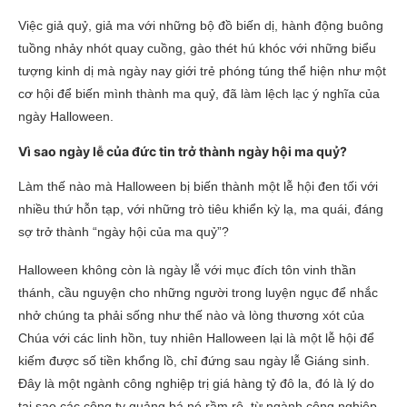
Việc giả quỷ, giả ma với những bộ đồ biến dị, hành động buông
tuồng nhảy nhót quay cuồng, gào thét hú khóc với những biểu
tượng kinh dị mà ngày nay giới trẻ phóng túng thể hiện như một
cơ hội để biến mình thành ma quỷ, đã làm lệch lạc ý nghĩa của
ngày Halloween.
Vì sao ngày lễ của đức tin trở thành ngày hội ma quỷ?
Làm thế nào mà Halloween bị biến thành một lễ hội đen tối với
nhiều thứ hỗn tạp, với những trò tiêu khiển kỳ lạ, ma quái, đáng
sợ trở thành “ngày hội của ma quỷ”?
Halloween không còn là ngày lễ với mục đích tôn vinh thần
thánh, cầu nguyện cho những người trong luyện ngục để nhắc
nhở chúng ta phải sống như thế nào và lòng thương xót của
Chúa với các linh hồn, tuy nhiên Halloween lại là một lễ hội để
kiếm được số tiền khổng lồ, chỉ đứng sau ngày lễ Giáng sinh.
Đây là một ngành công nghiệp trị giá hàng tỷ đô la, đó là lý do
tại sao các công ty quảng bá nó rầm rộ, từ ngành công nghiệp