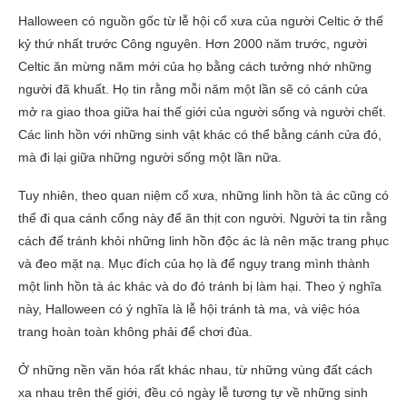
Halloween có nguồn gốc từ lễ hội cổ xưa của người Celtic ở thế
kỷ thứ nhất trước Công nguyên. Hơn 2000 năm trước, người
Celtic ăn mừng năm mới của họ bằng cách tưởng nhớ những
người đã khuất. Họ tin rằng mỗi năm một lần sẽ có cánh cửa
mở ra giao thoa giữa hai thế giới của người sống và người chết.
Các linh hồn với những sinh vật khác có thể bằng cánh cửa đó,
mà đi lại giữa những người sống một lần nữa.
Tuy nhiên, theo quan niệm cổ xưa, những linh hồn tà ác cũng có
thể đi qua cánh cổng này để ăn thịt con người. Người ta tin rằng
cách để tránh khỏi những linh hồn độc ác là nên mặc trang phục
và đeo mặt nạ. Mục đích của họ là để ngụy trang mình thành
một linh hồn tà ác khác và do đó tránh bị làm hại. Theo ý nghĩa
này, Halloween có ý nghĩa là lễ hội tránh tà ma, và việc hóa
trang hoàn toàn không phải để chơi đùa.
Ở những nền văn hóa rất khác nhau, từ những vùng đất cách
xa nhau trên thế giới, đều có ngày lễ tương tự về những sinh