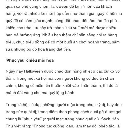
quán cà phê cũng chọn Halloween để làm “mồi” câu khách
hàng, với rất nhiều lời mời hấp dẫn như tham gia ngay lễ hội ma
quỷ để có cảm giác mạnh, cùng dắt nhau đến âm tào địa phủ…
khiến cho trào lưu này trở thành “thú vui” mới mẻ được nhiều
bạn trẻ hưởng ứng. Nhiều bạn thậm chí sẵn sàng chi ra hàng
triệu, chục triệu đồng để có một buổi ăn chơi hoành tráng, sắm
sửa những bộ đồ hóa trang đắt tiền.
‘Phục yêu’ chiêu mời họa
Ngày nay Halloween được chào đón nồng nhiệt ở các xứ xở vô
thần. Trong một xã hội mà con người không có đức tin chân
chính, không có niềm tin thuần khiết vào Thần thánh, thì đó là
mảnh đất vàng cho ma quỷ lộng hành.
Trong xã hội cổ đại, những người mặc trang phục kỳ dị, hay đeo
trang sức quái dị, trang điểm theo phong cách quái gở được gọi
chung là “phục yêu” (người mặc trang phục quái dị). Sách Hán
Thư viết rằng: “Phong tục cuồng loạn, làm thay đổi phép tắc, là