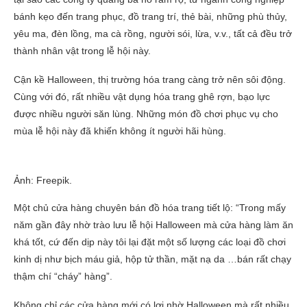
bánh kẹo đến trang phục, đồ trang trí, thẻ bài, những phù thủy,
yêu ma, đèn lồng, ma cà rồng, người sói, lừa, v.v., tất cả đều trở
thành nhân vật trong lễ hội này.
Cận kề Halloween, thị trường hóa trang càng trở nên sôi động.
Cùng với đó, rất nhiều vật dụng hóa trang ghê rợn, bạo lực
được nhiều người săn lùng. Những món đồ chơi phục vụ cho
mùa lễ hội này đã khiến không ít người hãi hùng.
Ảnh: Freepik.
Một chủ cửa hàng chuyên bán đồ hóa trang tiết lộ: “Trong mấy
năm gần đây nhờ trào lưu lễ hội Halloween mà cửa hàng làm ăn
khá tốt, cứ đến dịp này tôi lại đặt một số lượng các loại đồ chơi
kinh dị như bịch máu giả, hộp tử thần, mặt nạ da …bán rất chạy
thậm chí “cháy” hàng”.
Không chỉ các cửa hàng mới có lợi nhờ Halloween mà rất nhiều