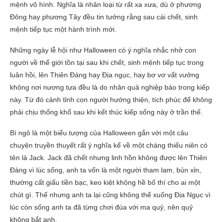
mệnh vô hình. Nghĩa là nhân loại từ rất xa xưa, dù ở phương
Đông hay phương Tây đều tin tưởng rằng sau cái chết, sinh
mệnh tiếp tục một hành trình mới.
Những ngày lễ hội như Halloween có ý nghĩa nhắc nhở con
người về thế giới tồn tại sau khi chết, sinh mệnh tiếp tục trong
luân hồi, lên Thiên Đàng hay Địa ngục, hay bơ vơ vất vưởng
không nơi nương tựa đều là do nhân quả nghiệp báo trong kiếp
này. Từ đó cảnh tỉnh con người hướng thiện, tích phúc để không
phải chịu thống khổ sau khi kết thúc kiếp sống này ở trần thế.
Bí ngô là một biểu tượng của Halloween gắn với một câu
chuyện truyền thuyết rất ý nghĩa kể về một chàng thiếu niên có
tên là Jack. Jack đã chết nhưng linh hồn không được lên Thiên
Đàng vì lúc sống, anh ta vốn là một người tham lam, bủn xỉn,
thường cất giấu tiền bạc, keo kiệt không hề bố thí cho ai một
chút gì. Thế nhưng anh ta lại cũng không thể xuống Địa Ngục vì
lúc còn sống anh ta đã từng chơi đùa với ma quỷ, nên quỷ
không bắt anh.