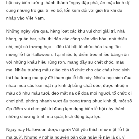
hội này biến tướng thành thành “ngày đập phá, ăn mặc kinh dị”
cùng những trò giải trí vô bổ, tốn kém đối với giới trẻ khi du
nhập vào Việt Nam.
Những ngày vừa qua, hàng loạt các khu vui chơi giải trí, nhà
hàng, quán bar, siêu thị đến các công viên văn hóa, nhà thiếu
nhi, một số trường học… đều tất bật tổ chức hóa trang ‘ăn
mừng’ lễ hội Halloween. Tại nhiều tụ điểm treo nhiều băng-rôn
với những khẩu hiệu rùng rợn, mang đầy sự chết chóc, máu
me; Nhiều trường mẫu giáo còn tổ chức cho các cháu học sinh
thi hóa trang ma quỷ để tham gia lễ hội này. Nhiều học sinh đua
nhau mua các loại mặt nạ kinh dị bằng chất dẻo, được nhuộm
màu đỏ như máu tươi, đeo mặt nạ để dọa mọi người, tổ chức đi
chơi phố, phóng nhanh vượt ẩu trong trang phục kinh dị, một số
địa điểm vui chơi giải trí đang lạm dụng biến lễ hội này thành
những chương trình ma quái, kích động bạo lực.
Ngày nay Halloween được người Việt yêu thích như một ‘lễ hội
ma quỷ’. Nhưng ý nghĩa nguyên bản của ngày lễ này là gì, vì