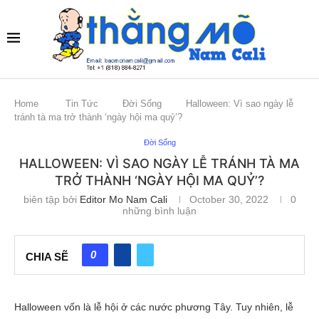
Home
Tin Tức
Đời Sống
Halloween: Vì sao ngày lễ
tránh tà ma trở thành ‘ngày hội ma quỷ’?
Đời Sống
HALLOWEEN: VÌ SAO NGÀY LỄ TRÁNH TÀ MA
TRỞ THÀNH ‘NGÀY HỘI MA QUỶ’?
biên tập bởi
Editor Mo Nam Cali
October 30, 2022
0
những bình luận
0
CHIA SẼ
Halloween vốn là lễ hội ở các nước phương Tây. Tuy nhiên, lễ