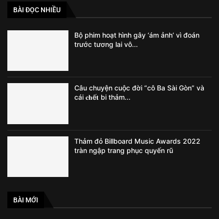
BÀI ĐỌC NHIỀU
Bộ phim hoạt hình gây ‘ám ảnh’ vì đoán
trước tương lai vô...
Câu chuyện cuộc đời “cô Ba Sài Gòn” và
cái 𝐜𝐡ế𝐭 bi thảm...
Thảm đỏ Billboard Music Awards 2022
tràn ngập trang phục quyến rũ
BÀI MỚI