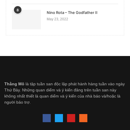
8
Nino Rota – The Godfather II
May 23, 2022
Thằng Mõ
là tập tuần san độc lập phát hành hàng tuần vào ngày
Thứ Bảy. Những quan diểm và ý kiến đăng trên tuần san này
không nhất thiết là quan diểm và ý kiến của nhà báo và/hoặc là
người bảo trợ.