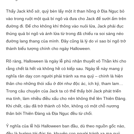
Thấy Jack khổ sở, quỷ bèn lấy một ít than hồng ở Địa Ngục bỏ
vào trong ruột một quả bí ngô và đưa cho Jack để sưởi ấm trên
đường đi. Để cho không khí thông vào nuôi lửa, Jack phải đục
thủng quả bí ngô và ánh lửa từ trong đã chiếu ra soi sáng nẻo
đường lang thang của mình. Đây cũng là lý do vì sao bí ngô trở
thành biểu tượng chính cho ngày Halloween.
Rõ ràng, Halloween là ngày lễ phủ nhận thuyết vô Thần khi cho
rằng chết là hết và không hề có kiếp sau. Ngày lễ này mang ý
nghĩa răn dạy con người phải tránh xa ma quỷ – chính là hiện
thân cho những thói xấu ở đời như độc ác, ích kỷ, tham lam…
Trong câu chuyện của Jack ta có thể thấy bởi Jack phát triển
ma tính, làm nhiều điều xấu cho nên không thể lên Thiên Đàng.
Khi chết, cậu đã trở thành cô hồn, không có một chỗ nương
thân bởi Thiên Đàng và Địa Ngục đều từ chối.
Ý nghĩa của lễ hội Halloween ban đầu, dù theo nguồn gốc nào,
đều là hướng tới đức tin, khuyên con người tránh xa ma quỷ,