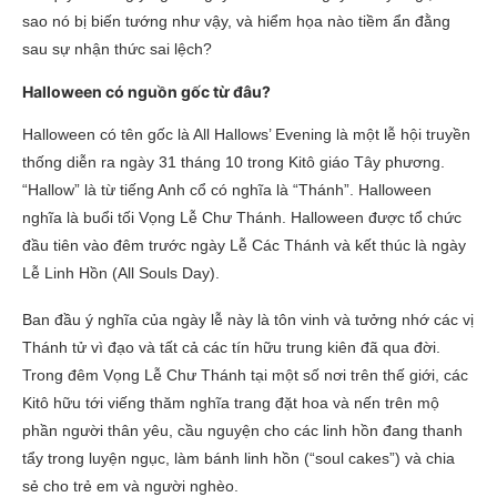
sao nó bị biến tướng như vậy, và hiểm họa nào tiềm ẩn đằng
sau sự nhận thức sai lệch?
Halloween có nguồn gốc từ đâu?
Halloween có tên gốc là All Hallows’ Evening là một lễ hội truyền
thống diễn ra ngày 31 tháng 10 trong Kitô giáo Tây phương.
“Hallow” là từ tiếng Anh cổ có nghĩa là “Thánh”. Halloween
nghĩa là buổi tối Vọng Lễ Chư Thánh. Halloween được tổ chức
đầu tiên vào đêm trước ngày Lễ Các Thánh và kết thúc là ngày
Lễ Linh Hồn (All Souls Day).
Ban đầu ý nghĩa của ngày lễ này là tôn vinh và tưởng nhớ các vị
Thánh tử vì đạo và tất cả các tín hữu trung kiên đã qua đời.
Trong đêm Vọng Lễ Chư Thánh tại một số nơi trên thế giới, các
Kitô hữu tới viếng thăm nghĩa trang đặt hoa và nến trên mộ
phần người thân yêu, cầu nguyện cho các linh hồn đang thanh
tẩy trong luyện ngục, làm bánh linh hồn (“soul cakes”) và chia
sẻ cho trẻ em và người nghèo.