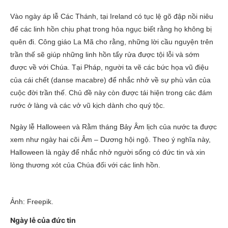
Vào ngày áp lễ Các Thánh, tại Ireland có tục lệ gõ đập nồi niêu
để các linh hồn chịu phạt trong hỏa ngục biết rằng họ không bị
quên đi. Công giáo La Mã cho rằng, những lời cầu nguyện trên
trần thế sẽ giúp những linh hồn tẩy rửa được tội lỗi và sớm
được về với Chúa. Tại Pháp, người ta vẽ các bức họa vũ điệu
của cái chết (danse macabre) để nhắc nhở về sự phù vân của
cuộc đời trần thế. Chủ đề này còn được tái hiện trong các đám
rước ở làng và các vở vũ kịch dành cho quý tộc.
Ngày lễ Halloween và Rằm tháng Bảy Âm lịch của nước ta được
xem như ngày hai cõi Âm – Dương hội ngộ. Theo ý nghĩa này,
Halloween là ngày để nhắc nhở người sống có đức tin và xin
lòng thương xót của Chúa đối với các linh hồn.
Ảnh: Freepik.
Ngày lễ của đức tin