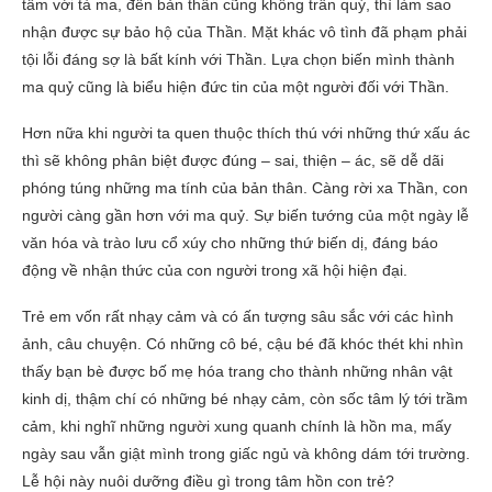
tầm với tà ma, đến bản thân cũng không trân quý, thì làm sao
nhận được sự bảo hộ của Thần. Mặt khác vô tình đã phạm phải
tội lỗi đáng sợ là bất kính với Thần. Lựa chọn biến mình thành
ma quỷ cũng là biểu hiện đức tin của một người đối với Thần.
Hơn nữa khi người ta quen thuộc thích thú với những thứ xấu ác
thì sẽ không phân biệt được đúng – sai, thiện – ác, sẽ dễ dãi
phóng túng những ma tính của bản thân. Càng rời xa Thần, con
người càng gần hơn với ma quỷ. Sự biến tướng của một ngày lễ
văn hóa và trào lưu cổ xúy cho những thứ biến dị, đáng báo
động về nhận thức của con người trong xã hội hiện đại.
Trẻ em vốn rất nhạy cảm và có ấn tượng sâu sắc với các hình
ảnh, câu chuyện. Có những cô bé, cậu bé đã khóc thét khi nhìn
thấy bạn bè được bố mẹ hóa trang cho thành những nhân vật
kinh dị, thậm chí có những bé nhạy cảm, còn sốc tâm lý tới trầm
cảm, khi nghĩ những người xung quanh chính là hồn ma, mấy
ngày sau vẫn giật mình trong giấc ngủ và không dám tới trường.
Lễ hội này nuôi dưỡng điều gì trong tâm hồn con trẻ?