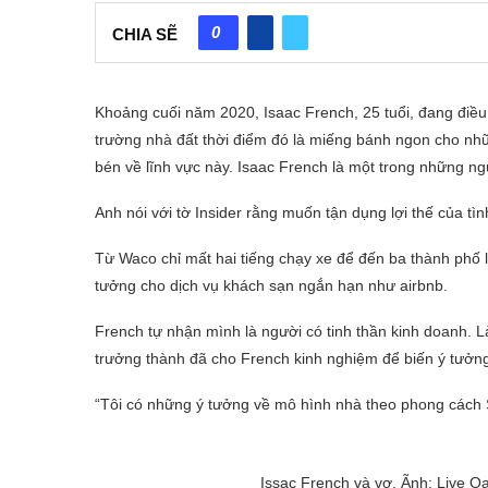
0
CHIA SẼ
Khoảng cuối năm 2020, Isaac French, 25 tuổi, đang điề
trường nhà đất thời điểm đó là miếng bánh ngon cho nh
bén về lĩnh vực này. Isaac French là một trong những ng
Anh nói với tờ Insider rằng muốn tận dụng lợi thế của tì
Từ Waco chỉ mất hai tiếng chạy xe để đến ba thành phố lớ
tưởng cho dịch vụ khách sạn ngắn hạn như airbnb.
French tự nhận mình là người có tinh thần kinh doanh. 
trưởng thành đã cho French kinh nghiệm để biến ý tưởng
“Tôi có những ý tưởng về mô hình nhà theo phong cách S
Issac French và vợ. Ãnh: Live O