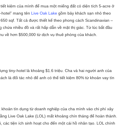
iết kiệm của mình để mua một miếng đất có diện tích 5-acre ở
y-hotel” mang tên
Live Oak Lake
gồm bảy khách sạn nhỏ theo
n 650 sqf. Tất cả được thiết kế theo phong cách Scandinavian –
 chứa nhiều đồ và rất hấp dẫn về mặt thị giác. Từ lúc bắt đầu
thu về hơn $500,000 từ dịch vụ thuê phòng của khách.
ựng tiny-hotel là khoảng $1.6 triệu. Cha và hai người anh của
ách là đối tác nhỏ để anh có thể tiết kiệm 80% từ khoản vay tín
 khoản tín dụng từ doanh nghiệp của cha mình vào chi phí xây
n rằng Live Oak Lake (LOL) mất khoảng chín tháng để hoàn thành.
, các tiện ích sinh hoạt cho đến một cái hồ nhân tạo. LOL chính