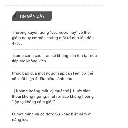
TIN GẦN ĐÂY
Thường xuyên uống “cốc nước này” có thể
giảm nguy cơ mắc chứng mất trí nhớ lên đến
47% .
Trump cảnh cáo ‘Iran sẽ không còn tồn tại’ nếu
tiếp tục không kích
Phúc báo của một người sắp cạn kiệt, cơ thể
sẽ xuất hiện 4 dấu hiệu cảnh báo
【Khủng hoảng mắt kỹ thuật số】Lướt điện
thoại không ngừng, mắt rơi vào khủng hoảng
“tập tạ không cảm giác”
Ở một mình và cô đơn: Sự khác biệt nằm ở
năng lực