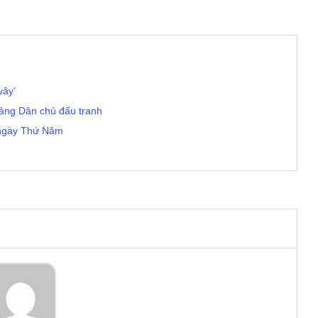
vây’
 đảng Dân chủ đấu tranh
n ngày Thứ Năm