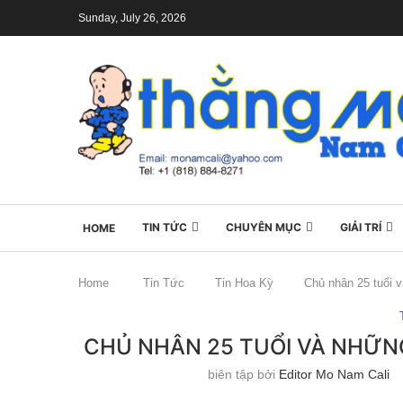
Sunday, July 26, 2026
TIN TỨC
CHUYÊN MỤC
GIẢI TRÍ
HOME
Home
Tin Tức
Tin Hoa Kỳ
Chủ nhân 25 tuổi 
CHỦ NHÂN 25 TUỔI VÀ NHỮNG
biên tập bởi
Editor Mo Nam Cali