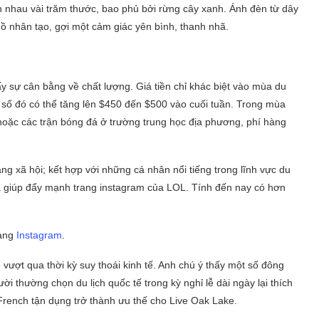
 nhau vài trăm thước, bao phủ bởi rừng cây xanh. Ánh đèn từ dây
hồ nhân tạo, gợi một cảm giác yên bình, thanh nhã.
y sự cân bằng về chất lượng. Giá tiền chỉ khác biệt vào mùa du
 số đó có thể tăng lên $450 đến $500 vào cuối tuần. Trong mùa
hoặc các trận bóng đá ở trường trung học địa phương, phí hàng
ng xã hội; kết hợp với những cá nhân nổi tiếng trong lĩnh vực du
 đã giúp đẩy mạnh trang instagram của LOL. Tính đến nay có hơn
rang
Instagram
.
vượt qua thời kỳ suy thoái kinh tế. Anh chú ý thấy một số đông
ười thường chọn du lịch quốc tế trong kỳ nghỉ lễ dài ngày lại thích
French tận dụng trở thành ưu thế cho Live Oak Lake.