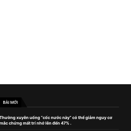
Nắng nóng gay gắt gia tăng từ Tây
Những thành phố đẹp, n
sang Đông...
June 8, 2023
July 19, 2023
BÀI MỚI
Thường xuyên uống “cốc nước này” có thể giảm nguy cơ
mắc chứng mất trí nhớ lên đến 47% .