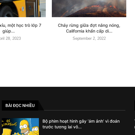
xỉu, một học trò lớp 7
Cháy rừng giữa đợt nắng nóng,
giúp...
California khẩn cấp di...
pril 28, 2023
September 2, 2022
BÀI ĐỌC NHIỀU
Bộ phim hoạt hình gây ‘ám ảnh’ vì đoán
trước tương lai vô...