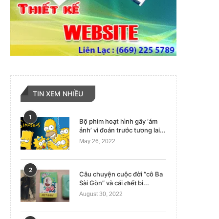
TIN XEM NHIỀU
1
Bộ phim hoạt hình gây ‘ám
ảnh’ vì đoán trước tương lai...
May 26, 2022
2
Câu chuyện cuộc đời “cô Ba
Sài Gòn” và cái 𝐜𝐡ế𝐭 bi...
August 30, 2022