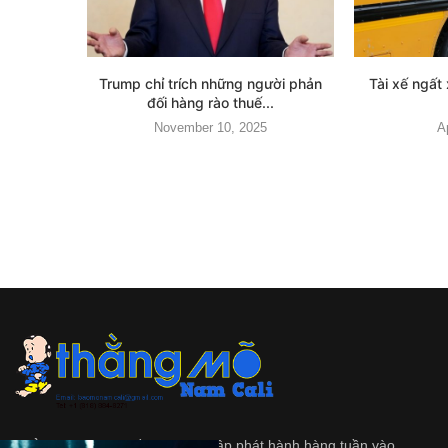
Trump chỉ trích những người phản
Tài xế ngất 
đối hàng rào thuế...
November 10, 2025
A
Thằng Mõ
là tập tuần san độc lập phát hành hàng tuần vào