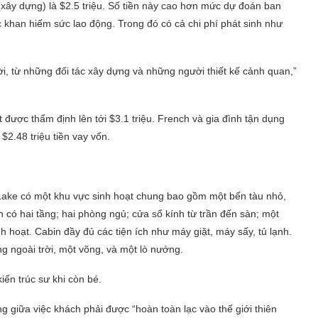
(xây dựng) là $2.5 triệu. Số tiền này cao hơn mức dự đoán ban
ệc khan hiếm sức lao động. Trong đó có cả chi phí phát sinh như
i, từ những đối tác xây dựng và những người thiết kế cảnh quan,”
t được thẩm định lên tới $3.1 triệu. French và gia đình tận dụng
 $2.48 triệu tiền vay vốn.
 Lake có một khu vực sinh hoạt chung bao gồm một bến tàu nhỏ,
 có hai tầng; hai phòng ngủ; cửa sổ kính từ trần đến sàn; một
 hoạt. Cabin đầy đủ các tiện ích như máy giặt, máy sấy, tủ lạnh.
ng ngoài trời, một võng, và một lò nướng.
iến trúc sư khi còn bé.
giữa việc khách phải được “hoàn toàn lạc vào thế giới thiên