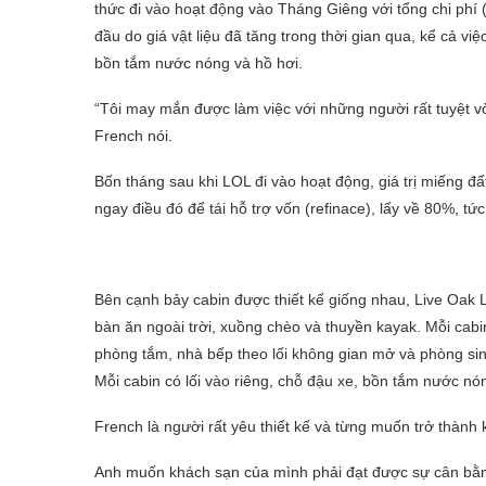
thức đi vào hoạt động vào Tháng Giêng với tổng chi phí 
đầu do giá vật liệu đã tăng trong thời gian qua, kể cả vi
bồn tắm nước nóng và hồ hơi.
“Tôi may mắn được làm việc với những người rất tuyệt vờ
French nói.
Bốn tháng sau khi LOL đi vào hoạt động, giá trị miếng đấ
ngay điều đó để tái hỗ trợ vốn (refinace), lấy về 80%, tức
Bên cạnh bảy cabin được thiết kế giống nhau, Live Oak
bàn ăn ngoài trời, xuồng chèo và thuyền kayak. Mỗi cabin
phòng tắm, nhà bếp theo lối không gian mở và phòng sinh
Mỗi cabin có lối vào riêng, chỗ đậu xe, bồn tắm nước nó
French là người rất yêu thiết kế và từng muốn trở thành k
Anh muốn khách sạn của mình phải đạt được sự cân bằng 