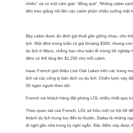
nhiên” và có một cảm giác “đồng quê”. Những cabin cách
đèn treo giăng nối liền các cabin phản chiếu xuống mặt 
Bảy cabin được ấn định giá thuê gần giống nhau, cho thấ
lịch. Một đêm trong tuần có giá khoảng $300, nhưng con
du lịch ở Waco, chẳng hạn như tuần lễ mừng tốt nghiệp 
đêm có thể tăng lên $1,200 cho mỗi cabin.
Isaac French giới thiệu Live Oak Lakes trên các trang mạ
lịch và các công ty bán dịch vụ du lịch. Chiến lược này
50 ngàn người theo dõi.
French nói khách hàng đặt phòng LOL nhiều nhất qua t
Theo quan sát của French, LOL sở hữu một cơ hội tốt để 
khách du lịch trung lưu đến từ Austin, Dallas là những ng
đi nghỉ gần nhà trong kỳ nghỉ ngắn. Đặc điểm này được 