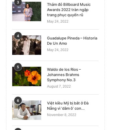
3
Thảm đỏ Billboard Music
Awards 2022 tràn ngập
trang phục quyến rũ
May 24, 2022
4
Guadalupe Pineda – Historia
De Un Amo
May 24, 2022
5
Waldo de los Rios –
Johannes Brahms
Symphony No.3
August 7, 2022
6
Việt kiều Mỹ bị bắt ở Đà
Nẵng vì ‘dâm ô’ con...
November 8, 2022