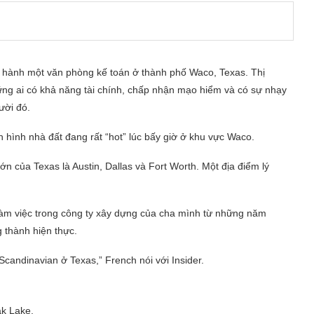
u hành một văn phòng kế toán ở thành phố Waco, Texas. Thị
ững ai có khả năng tài chính, chấp nhận mạo hiểm và có sự nhạy
ười đó.
nh hình nhà đất đang rất “hot” lúc bấy giờ ở khu vực Waco.
n của Texas là Austin, Dallas và Fort Worth. Một địa điểm lý
Làm việc trong công ty xây dựng của cha mình từ những năm
 thành hiện thực.
candinavian ở Texas,” French nói với Insider.
ak Lake.