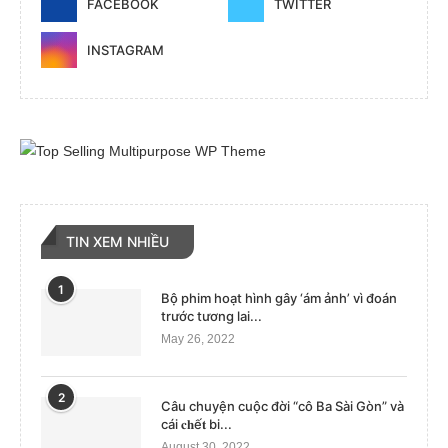
FACEBOOK
TWITTER
INSTAGRAM
TIN XEM NHIỀU
1
Bộ phim hoạt hình gây ‘ám ảnh’ vì đoán
trước tương lai...
May 26, 2022
2
Câu chuyện cuộc đời “cô Ba Sài Gòn” và
cái 𝐜𝐡ế𝐭 bi...
August 30, 2022