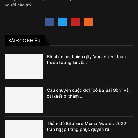
người bảo trợ.
BÀI ĐỌC NHIỀU
Bộ phim hoạt hình gây ‘ám ảnh’ vì đoán
trước tương lai vô...
Câu chuyện cuộc đời “cô Ba Sài Gòn” và
cái 𝐜𝐡ế𝐭 bi thảm...
Thảm đỏ Billboard Music Awards 2022
tràn ngập trang phục quyến rũ