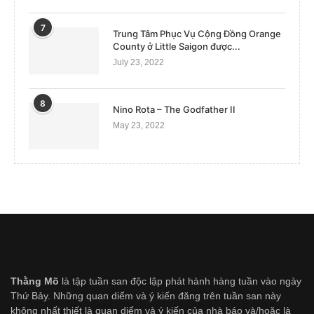
7
Trung Tâm Phục Vụ Cộng Đồng Orange
County ở Little Saigon được...
July 23, 2022
8
Nino Rota – The Godfather II
May 23, 2022
Thằng Mõ
là tập tuần san độc lập phát hành hàng tuần vào ngày
Thứ Bảy. Những quan diểm và ý kiến đăng trên tuần san này
không nhất thiết là quan diểm và ý kiến của nhà báo và/hoặc là