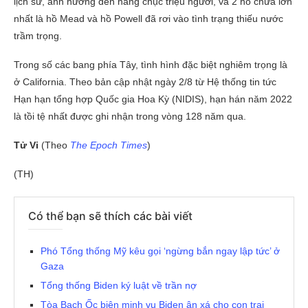
lịch sử, ảnh hưởng đến hàng chục triệu người, và 2 hồ chứa lớn
nhất là hồ Mead và hồ Powell đã rơi vào tình trạng thiếu nước
trầm trọng.
Trong số các bang phía Tây, tình hình đặc biệt nghiêm trọng là
ở California. Theo bản cập nhật ngày 2/8 từ Hệ thống tin tức
Hạn hạn tổng hợp Quốc gia Hoa Kỳ (NIDIS), hạn hán năm 2022
là tồi tệ nhất được ghi nhận trong vòng 128 năm qua.
Tử Vi
(Theo
The Epoch Times
)
(TH)
Có thể bạn sẽ thích các bài viết
Phó Tổng thống Mỹ kêu gọi ‘ngừng bắn ngay lập tức’ ở
Gaza
Tổng thống Biden ký luật về trần nợ
Tòa Bạch Ốc biện minh vụ Biden ân xá cho con trai