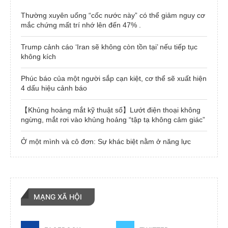
Thường xuyên uống “cốc nước này” có thể giảm nguy cơ
mắc chứng mất trí nhớ lên đến 47% .
Trump cảnh cáo ‘Iran sẽ không còn tồn tại’ nếu tiếp tục
không kích
Phúc báo của một người sắp cạn kiệt, cơ thể sẽ xuất hiện
4 dấu hiệu cảnh báo
【Khủng hoảng mắt kỹ thuật số】Lướt điện thoại không
ngừng, mắt rơi vào khủng hoảng “tập tạ không cảm giác”
Ở một mình và cô đơn: Sự khác biệt nằm ở năng lực
MẠNG XÃ HỘI