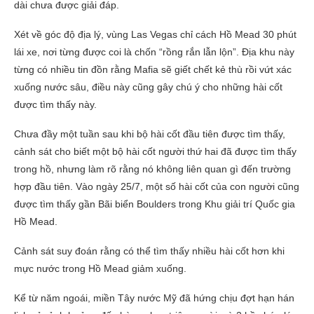
dài chưa được giải đáp.
Xét về góc độ địa lý, vùng Las Vegas chỉ cách Hồ Mead 30 phút
lái xe, nơi từng được coi là chốn “rồng rắn lẫn lộn”. Địa khu này
từng có nhiều tin đồn rằng Mafia sẽ giết chết kẻ thù rồi vứt xác
xuống nước sâu, điều này cũng gây chú ý cho những hài cốt
được tìm thấy này.
Chưa đầy một tuần sau khi bộ hài cốt đầu tiên được tìm thấy,
cảnh sát cho biết một bộ hài cốt người thứ hai đã được tìm thấy
trong hồ, nhưng làm rõ rằng nó không liên quan gì đến trường
hợp đầu tiên. Vào ngày 25/7, một số hài cốt của con người cũng
được tìm thấy gần Bãi biển Boulders trong Khu giải trí Quốc gia
Hồ Mead.
Cảnh sát suy đoán rằng có thể tìm thấy nhiều hài cốt hơn khi
mực nước trong Hồ Mead giảm xuống.
Kể từ năm ngoái, miền Tây nước Mỹ đã hứng chịu đợt hạn hán