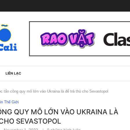
LIÊN LẠC
ộc tấn công quy mô lớn vào Ukraina là để trả thù cho Sevastopol
in Thế Giới
ÔNG QUY MÔ LỚN VÀO UKRAINA LÀ
 CHO SEVASTOPOL
November 1, 2022
0 những bình luận