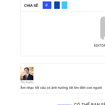
0
CHIA SẼ
EDITO
Tin trước
Âm nhạc tốt xấu có ảnh hưởng rất lớn đến con người
CÓ THỂ BẠN SẼ