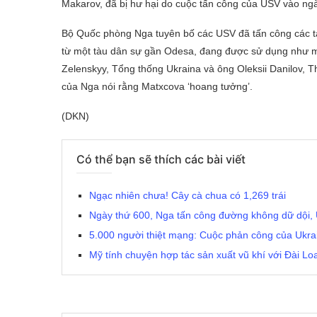
Makarov, đã bị hư hại do cuộc tấn công của USV vào ng
Bộ Quốc phòng Nga tuyên bố các USV đã tấn công các t
từ một tàu dân sự gần Odesa, đang được sử dụng như m
Zelenskyy, Tổng thống Ukraina và ông Oleksii Danilov, 
của Nga nói rằng Matxcova ‘hoang tưởng’.
(DKN)
Có thể bạn sẽ thích các bài viết
Ngạc nhiên chưa! Cây cà chua có 1,269 trái
Ngày thứ 600, Nga tấn công đường không dữ dội, 
5.000 người thiệt mạng: Cuộc phản công của Ukrai
Mỹ tính chuyện hợp tác sản xuất vũ khí với Đài Lo