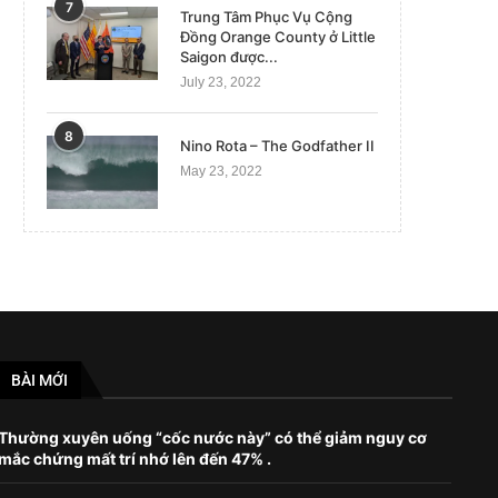
7
Trung Tâm Phục Vụ Cộng
Đồng Orange County ở Little
Saigon được...
July 23, 2022
8
Nino Rota – The Godfather II
May 23, 2022
BÀI MỚI
Thường xuyên uống “cốc nước này” có thể giảm nguy cơ
mắc chứng mất trí nhớ lên đến 47% .