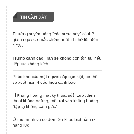
TIN GẦN ĐÂY
Thường xuyên uống “cốc nước này” có thể
giảm nguy cơ mắc chứng mất trí nhớ lên đến
47% .
Trump cảnh cáo ‘Iran sẽ không còn tồn tại’ nếu
tiếp tục không kích
Phúc báo của một người sắp cạn kiệt, cơ thể
sẽ xuất hiện 4 dấu hiệu cảnh báo
【Khủng hoảng mắt kỹ thuật số】Lướt điện
thoại không ngừng, mắt rơi vào khủng hoảng
“tập tạ không cảm giác”
Ở một mình và cô đơn: Sự khác biệt nằm ở
năng lực