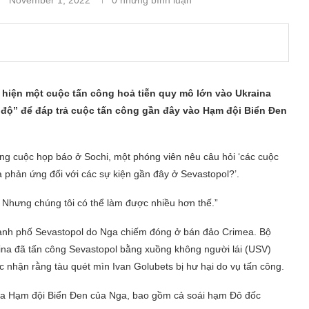
 hiện một cuộc tấn công hoả tiễn quy mô lớn vào Ukraina
c độ” để đáp trả cuộc tấn công gần đây vào Hạm đội Biển Đen
ng cuộc họp báo ở Sochi, một phóng viên nêu câu hỏi ‘các cuộc
là phản ứng đối với các sự kiện gần đây ở Sevastopol?’.
 Nhưng chúng tôi có thể làm được nhiều hơn thế.”
hành phố Sevastopol do Nga chiếm đóng ở bán đảo Crimea. Bộ
na đã tấn công Sevastopol bằng xuồng không người lái (USV)
 nhận rằng tàu quét mìn Ivan Golubets bị hư hại do vụ tấn công.
 của Hạm đội Biển Đen của Nga, bao gồm cả soái hạm Đô đốc