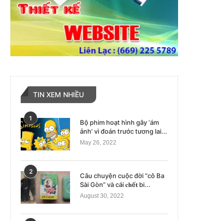
TIN XEM NHIỀU
1
Bộ phim hoạt hình gây ‘ám
ảnh’ vì đoán trước tương lai...
May 26, 2022
2
Câu chuyện cuộc đời “cô Ba
Sài Gòn” và cái 𝐜𝐡ế𝐭 bi...
August 30, 2022