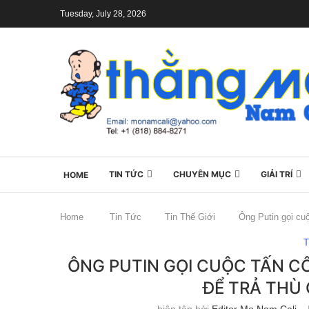
Tuesday, July 28, 2026
TIN TỨC
CHUYÊN MỤC
GIẢI TRÍ
HOME
Home
Tin Tức
Tin Thế Giới
Ông Putin gọi cu
T
ÔNG PUTIN GỌI CUỘC TẤN C
ĐỂ TRẢ THÙ
biên tập bởi
Editor Mo Nam Cali