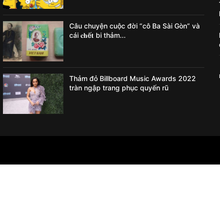
Câu chuyện cuộc đời “cô Ba Sài Gòn” và
cái 𝐜𝐡ế𝐭 bi thảm...
Thảm đỏ Billboard Music Awards 2022
tràn ngập trang phục quyến rũ