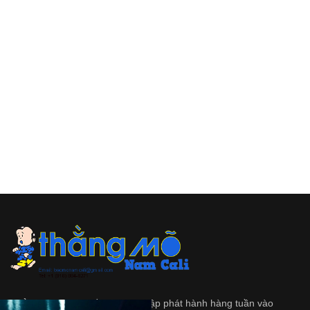
Thằng Mõ
là tập tuần san độc lập phát hành hàng tuần vào