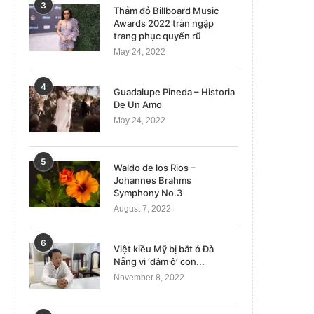
3
Thảm đỏ Billboard Music
Awards 2022 tràn ngập
trang phục quyến rũ
May 24, 2022
4
Guadalupe Pineda – Historia
De Un Amo
May 24, 2022
Triều Tiên nói đã thử nghiệm ICBM
Lũ lụt do vỡ đập nhấn chìm 
5
Waldo de los Rios –
nhiên liệu rắn...
hào...
Johannes Brahms
Symphony No.3
April 14, 2023
June 8, 2023
August 7, 2022
6
Việt kiều Mỹ bị bắt ở Đà
Nẵng vì ‘dâm ô’ con...
November 8, 2022