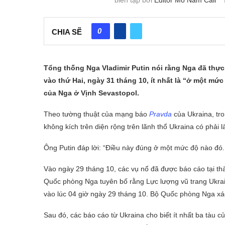
0
CHIA SẼ
Tổng thống Nga Vladimir Putin nói rằng Nga đã thực
vào thứ Hai, ngày 31 tháng 10, ít nhất là “ở một mứ
của Nga ở Vịnh Sevastopol.
Theo tường thuật của mạng báo
Pravda
của Ukraina, tro
không kích trên diện rộng trên lãnh thổ Ukraina có phải 
Ông Putin đáp lời: “Điều này đúng ở một mức độ nào đó.
Vào ngày 29 tháng 10, các vụ nổ đã được báo cáo tại t
Quốc phòng Nga tuyên bố rằng Lực lượng vũ trang Ukrai
vào lúc 04 giờ ngày 29 tháng 10. Bộ Quốc phòng Nga xác
Sau đó, các báo cáo từ Ukraina cho biết ít nhất ba tàu