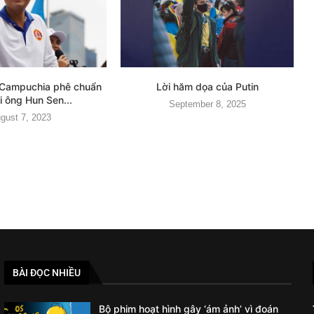
Campuchia phê chuẩn
Lời hăm dọa của Putin
i ông Hun Sen...
September 8, 2025
gust 7, 2023
BÀI ĐỌC NHIỀU
Bộ phim hoạt hình gây ‘ám ảnh’ vì đoán