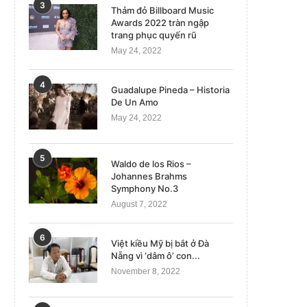
3
Thảm đỏ Billboard Music
Awards 2022 tràn ngập
trang phục quyến rũ
May 24, 2022
4
Guadalupe Pineda – Historia
De Un Amo
May 24, 2022
5
Waldo de los Rios –
Johannes Brahms
Symphony No.3
August 7, 2022
6
Việt kiều Mỹ bị bắt ở Đà
Nẵng vì ‘dâm ô’ con...
November 8, 2022