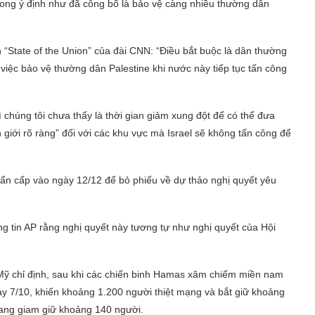
trong ý định như đã công bố là bảo vệ càng nhiều thường dân
 “State of the Union” của đài CNN: “Điều bắt buộc là dân thường
 việc bảo vệ thường dân Palestine khi nước này tiếp tục tấn công
chúng tôi chưa thấy là thời gian giảm xung đột để có thể đưa
 giới rõ ràng” đối với các khu vực mà Israel sẽ không tấn công để
ẩn cấp vào ngày 12/12 để bỏ phiếu về dự thảo nghị quyết yêu
ng tin AP rằng nghị quyết này tương tự như nghị quyết của Hội
 Mỹ chỉ định, sau khi các chiến binh Hamas xâm chiếm miền nam
ày 7/10, khiến khoảng 1.200 người thiệt mạng và bắt giữ khoảng
đang giam giữ khoảng 140 người.