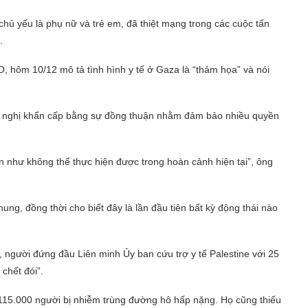
hủ yếu là phụ nữ và trẻ em, đã thiệt mạng trong các cuộc tấn
.
ôm 10/12 mô tả tình hình y tế ở Gaza là “thảm họa” và nói
 nghị khẩn cấp bằng sự đồng thuận nhằm đảm bảo nhiều quyền
n như không thể thực hiện được trong hoàn cảnh hiện tại”, ông
ng, đồng thời cho biết đây là lần đầu tiên bất kỳ động thái nào
, người đứng đầu Liên minh Ủy ban cứu trợ y tế Palestine với 25
chết đói”.
 115.000 người bị nhiễm trùng đường hô hấp nặng. Họ cũng thiếu