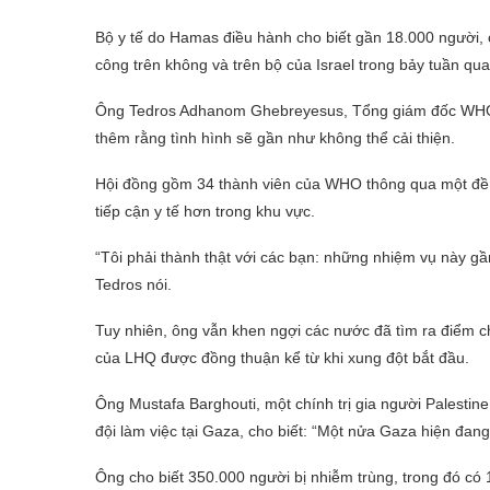
Bộ y tế do Hamas điều hành cho biết gần 18.000 người, c
công trên không và trên bộ của Israel trong bảy tuần qua
Ông Tedros Adhanom Ghebreyesus, Tổng giám đốc WHO, h
thêm rằng tình hình sẽ gần như không thể cải thiện.
Hội đồng gồm 34 thành viên của WHO thông qua một đề
tiếp cận y tế hơn trong khu vực.
“Tôi phải thành thật với các bạn: những nhiệm vụ này gầ
Tedros nói.
Tuy nhiên, ông vẫn khen ngợi các nước đã tìm ra điểm chu
của LHQ được đồng thuận kể từ khi xung đột bắt đầu.
Ông Mustafa Barghouti, một chính trị gia người Palestine
đội làm việc tại Gaza, cho biết: “Một nửa Gaza hiện đang 
Ông cho biết 350.000 người bị nhiễm trùng, trong đó có