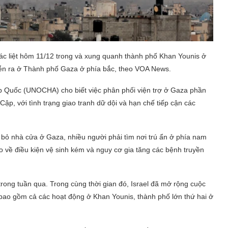
 ác liệt hôm 11/12 trong và xung quanh thành phố Khan Younis ở
diễn ra ở Thành phố Gaza ở phía bắc, theo VOA News.
p Quốc (UNOCHA) cho biết việc phân phối viện trợ ở Gaza phần
 Cập, với tình trạng giao tranh dữ dội và hạn chế tiếp cận các
i bỏ nhà cửa ở Gaza, nhiều người phải tìm nơi trú ẩn ở phía nam
o về điều kiện vệ sinh kém và nguy cơ gia tăng các bệnh truyền
ong tuần qua. Trong cùng thời gian đó, Israel đã mở rộng cuộc
bao gồm cả các hoạt động ở Khan Younis, thành phố lớn thứ hai ở