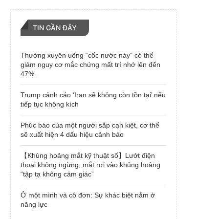
TIN GẦN ĐÂY
Thường xuyên uống “cốc nước này” có thể
giảm nguy cơ mắc chứng mất trí nhớ lên đến
47% .
Trump cảnh cáo ‘Iran sẽ không còn tồn tại’ nếu
tiếp tục không kích
Phúc báo của một người sắp cạn kiệt, cơ thể
sẽ xuất hiện 4 dấu hiệu cảnh báo
【Khủng hoảng mắt kỹ thuật số】Lướt điện
thoại không ngừng, mắt rơi vào khủng hoảng
“tập tạ không cảm giác”
Ở một mình và cô đơn: Sự khác biệt nằm ở
năng lực