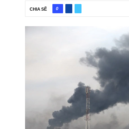
0
CHIA SẼ