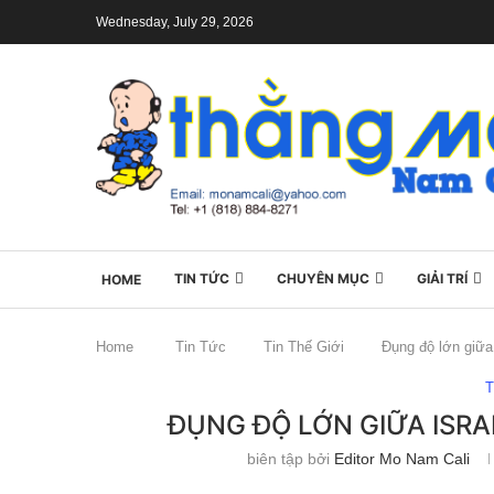
Wednesday, July 29, 2026
TIN TỨC
CHUYÊN MỤC
GIẢI TRÍ
HOME
Home
Tin Tức
Tin Thế Giới
Đụng độ lớn giữa
T
ĐỤNG ĐỘ LỚN GIỮA ISR
biên tập bởi
Editor Mo Nam Cali