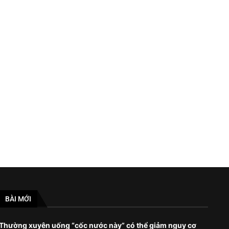
Biến thể COVID đột biến cao được
Cá mập ở Hawai’i liên tiếp 
phát hiện ở...
người
August 25, 2023
December 21, 2022
BÀI MỚI
Thường xuyên uống “cốc nước này” có thể giảm nguy cơ