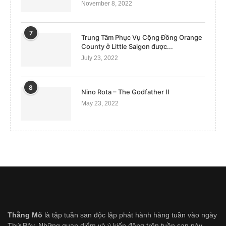
November 8, 2022
7
Trung Tâm Phục Vụ Cộng Đồng Orange
County ở Little Saigon được...
July 23, 2022
8
Nino Rota – The Godfather II
May 23, 2022
Thằng Mõ
là tập tuần san độc lập phát hành hàng tuần vào ngày
Thứ Bảy. Những quan diểm và ý kiến đăng trên tuần san này