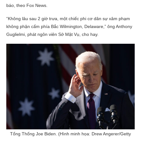
báo, theo Fox News.
“Không lâu sau 2 giờ trưa, một chiếc phi cơ dân sự xâm phạm
không phận cấm phía Bắc Wilmington, Delaware,” ông Anthony
Guglielmi, phát ngôn viên Sở Mật Vụ, cho hay.
Tổng Thống Joe Biden. (Hình minh họa: Drew Angerer/Getty