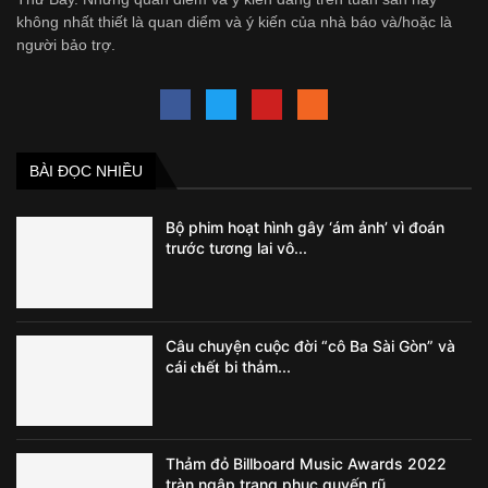
không nhất thiết là quan diểm và ý kiến của nhà báo và/hoặc là
người bảo trợ.
BÀI ĐỌC NHIỀU
Bộ phim hoạt hình gây ‘ám ảnh’ vì đoán
trước tương lai vô...
Câu chuyện cuộc đời “cô Ba Sài Gòn” và
cái 𝐜𝐡ế𝐭 bi thảm...
Thảm đỏ Billboard Music Awards 2022
tràn ngập trang phục quyến rũ