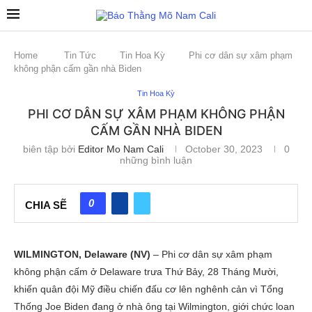
Home
Tin Tức
Tin Hoa Kỳ
Phi cơ dân sự xâm phạm
không phận cấm gần nhà Biden
Tin Hoa Kỳ
PHI CƠ DÂN SỰ XÂM PHẠM KHÔNG PHẬN
CẤM GẦN NHÀ BIDEN
biên tập bởi
Editor Mo Nam Cali
October 30, 2023
0
những bình luận
0
CHIA SẼ
WILMINGTON, Delaware (NV)
– Phi cơ dân sự xâm phạm
không phận cấm ở Delaware trưa Thứ Bảy, 28 Tháng Mười,
khiến quân đội Mỹ điều chiến đấu cơ lên nghênh cản vì Tổng
Thống Joe Biden đang ở nhà ông tại Wilmington, giới chức loan