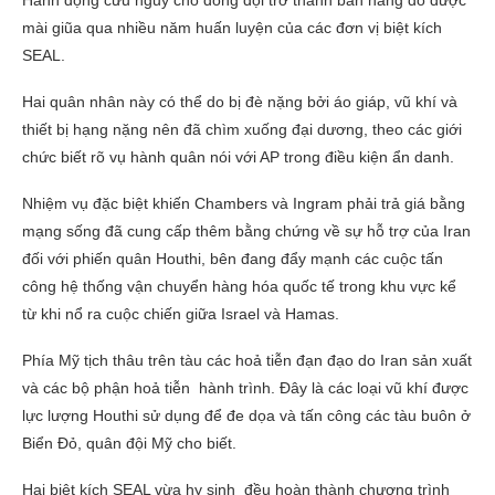
mài giũa qua nhiều năm huấn luyện của các đơn vị biệt kích
SEAL.
Hai quân nhân này có thể do bị đè nặng bởi áo giáp, vũ khí và
thiết bị hạng nặng nên đã chìm xuống đại dương, theo các giới
chức biết rõ vụ hành quân nói với AP trong điều kiện ẩn danh.
Nhiệm vụ đặc biệt khiến Chambers và Ingram phải trả giá bằng
mạng sống đã cung cấp thêm bằng chứng về sự hỗ trợ của Iran
đối với phiến quân Houthi, bên đang đẩy mạnh các cuộc tấn
công hệ thống vận chuyển hàng hóa quốc tế trong khu vực kể
từ khi nổ ra cuộc chiến giữa Israel và Hamas.
Phía Mỹ tịch thâu trên tàu các hoả tiễn đạn đạo do Iran sản xuất
và các bộ phận hoả tiễn hành trình. Đây là các loại vũ khí được
lực lượng Houthi sử dụng để đe dọa và tấn công các tàu buôn ở
Biển Đỏ, quân đội Mỹ cho biết.
Hai biệt kích SEAL vừa hy sinh đều hoàn thành chương trình