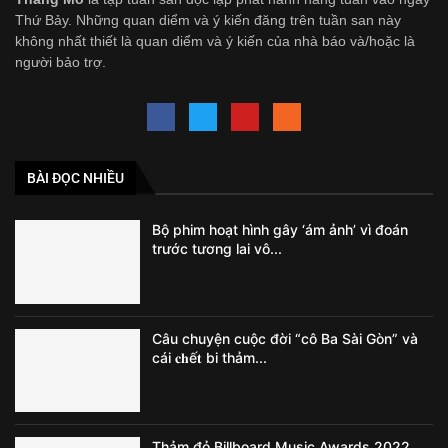
Thứ Bảy. Những quan diểm và ý kiến đăng trên tuần san này
không nhất thiết là quan diểm và ý kiến của nhà báo và/hoặc là
người bảo trợ.
BÀI ĐỌC NHIỀU
Bộ phim hoạt hình gây ‘ám ảnh’ vì đoán
trước tương lai vô...
Câu chuyện cuộc đời “cô Ba Sài Gòn” và
cái 𝐜𝐡ế𝐭 bi thảm...
Thảm đỏ Billboard Music Awards 2022