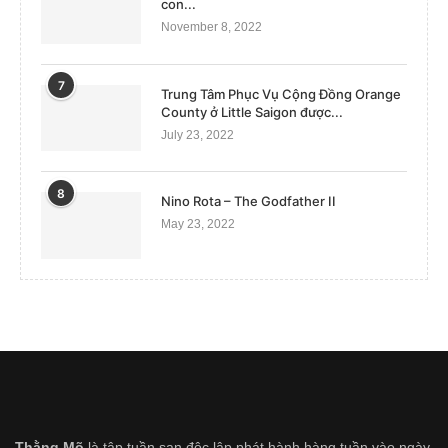
con...
November 8, 2022
7
Trung Tâm Phục Vụ Cộng Đồng Orange
County ở Little Saigon được...
July 23, 2022
8
Nino Rota – The Godfather II
May 23, 2022
Thằng Mõ
là tập tuần san độc lập phát hành hàng tuần vào ngày