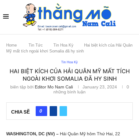
Home
Tin Tức
Tin Hoa Kỳ
Hai biệt kích của Hải Quân
Mỹ mất tích ngoài khơi Somalia đã hy sinh
Tin Hoa Kỳ
HAI BIỆT KÍCH CỦA HẢI QUÂN MỸ MẤT TÍCH
NGOÀI KHƠI SOMALIA ĐÃ HY SINH
biên tập bởi
Editor Mo Nam Cali
January 23, 2024
0
những bình luận
0
CHIA SẼ
WASHINGTON, DC (NV) –
Hải Quân Mỹ hôm Thứ Hai, 22