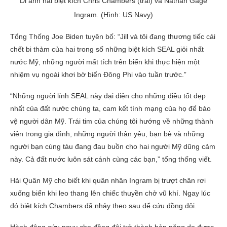
Di ảnh hai biệt kích Chris Chambers (trái) và Nathan Gage
Ingram. (Hình: US Navy)
Tổng Thống Joe Biden tuyên bố: “Jill và tôi đang thương tiếc cái
chết bi thảm của hai trong số những biệt kích SEAL giỏi nhất
nước Mỹ, những người mất tích trên biển khi thực hiện một
nhiệm vụ ngoài khơi bờ biển Đông Phi vào tuần trước.”
“Những người lính SEAL này đại diện cho những điều tốt đẹp
nhất của đất nước chúng ta, cam kết tính mạng của họ để bảo
vệ người dân Mỹ. Trái tim của chúng tôi hướng về những thành
viên trong gia đình, những người thân yêu, bạn bè và những
người bạn cùng tàu đang đau buồn cho hai người Mỹ dũng cảm
này. Cả đất nước luôn sát cánh cùng các bạn,” tổng thống viết.
Hải Quân Mỹ cho biết khi quân nhân Ingram bị trượt chân rơi
xuống biển khi leo thang lên chiếc thuyền chở vũ khí. Ngay lúc
đó biệt kích Chambers đã nhảy theo sau để cứu đồng đội.
Hành động cứu nguy cho đồng đội trở thành bản năng do được