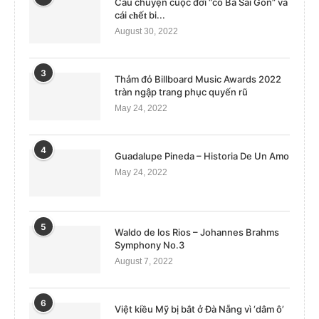
Câu chuyện cuộc đời “cô Ba Sài Gòn” và
cái 𝐜𝐡ế𝐭 bi...
August 30, 2022
3
Thảm đỏ Billboard Music Awards 2022
tràn ngập trang phục quyến rũ
May 24, 2022
4
Guadalupe Pineda – Historia De Un Amo
May 24, 2022
5
Waldo de los Rios – Johannes Brahms
Symphony No.3
August 7, 2022
6
Việt kiều Mỹ bị bắt ở Đà Nẵng vì ‘dâm ô’