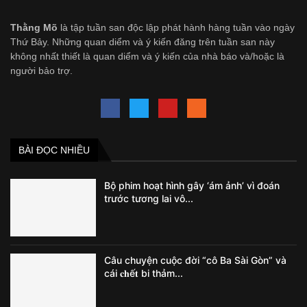
Thằng Mõ
là tập tuần san độc lập phát hành hàng tuần vào ngày
Thứ Bảy. Những quan diểm và ý kiến đăng trên tuần san này
không nhất thiết là quan diểm và ý kiến của nhà báo và/hoặc là
người bảo trợ.
BÀI ĐỌC NHIỀU
Bộ phim hoạt hình gây ‘ám ảnh’ vì đoán
trước tương lai vô...
Câu chuyện cuộc đời “cô Ba Sài Gòn” và
cái 𝐜𝐡ế𝐭 bi thảm...