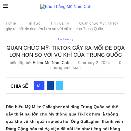
Home
Tin Tức
Tin Hoa Kỳ
Quan chức Mỹ: TikTok
gây ra mối đe dọa lớn hơn so với vũ khí của Trung Quốc
Tin Hoa Kỳ
QUAN CHỨC MỸ: TIKTOK GÂY RA MỐI ĐE DỌA
LỚN HƠN SO VỚI VŨ KHÍ CỦA TRUNG QUỐC
biên tập bởi
Editor Mo Nam Cali
February 2, 2024
0
những bình luận
0
CHIA SẼ
Dân biểu Mỹ Mike Gallagher nói rằng Trung Quốc có thể
gây thiệt hại lớn cho Mỹ thông qua TikTok hơn là thông
qua kho vũ khí quân sự của họ. Ông Gallagher, thành viên
Đảng Cộng hòa tại Hạ viện đã nổi lên như tiếng nói hàng