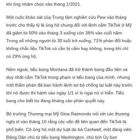
khi ông nhậm chức vào tháng 1/2021.
Một cuộc khảo sát của Trung tâm nghiên cứu Pew vào tháng
trước cho thấy tỷ lệ ủng hộ chung đối với lệnh cấm TikTok ở Mỹ
đã giảm từ 50% vào tháng 3 xuống còn 38% vào cuối năm.
Trong số những người từ 30 tuổi trở xuống, 71% phản đối hoặc
không chắc liệu TikTok có cần bị cấm hay không, trong khi chỉ
có 29% ủng hộ.
Năm ngoái, tiểu bang Montana đã trở thành bang đầu tiên và
duy nhất cấm TikTok trong phạm vi tiểu bang của mình, nhưng
một thẩm phán đã ban hành lệnh sơ bộ chống lại luật này trước
khi nó được thi hành vào ngày 1/1 vì lo ngại nó vi hiến. Tiểu
bang cho biết họ đang kháng cáo phán quyết này.
Bộ trưởng Thương mại Mỹ Gina Raimondo nói với các thượng
nghị sĩ vào tháng 10 rằng các vấn đề liên quan đến TikTok là
phổ biến. Cô ủng hộ một dự luật do bà Cantwell, một đảng viên
Đảng Dân chủ từ tiểu bang Washington, chủ tịch Ủy ban