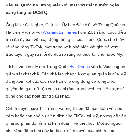
đầu tại Quốc hội trong việc đối mặt với thách thức ngày
càng tăng từ ĐCSTQ.
Ông Mike Gallagher, Chủ tịch Ủy ban Đặc biệt về Trung Quốc tại
Hạ viện Mỹ, nói với
Washington Times
hôm 29/1 rằng, cuộc điều
tra của ủy ban về hoạt động thông tin của Trung Quốc cho thấy
rõ ràng rằng TikTok, một trang web phổ biến với giới trẻ xem
trực tuyến, gây ra mối đe dọa rõ ràng và thực tại cho nước Mỹ.
TikTok và công ty mẹ Trung Quốc
ByteDance
vẫn bị Washington
giám sát chặt chẽ. Các nhà lập pháp và cơ quan quản lý của Mỹ
đang xem xét các cách để hạn chế ứng dụng do lo ngại về
quyền riêng tư dữ liệu và lo ngại rằng trang web có thể được sử
dụng cho các hoạt động xấu khác.
Chính quyền cựu TT Trump và ông Biden đã thảo luận về việc
cấm hoặc hạn chế sự hiện diện của TikTok tại Mỹ, nhưng đã vấp
phải sự phản đối về mặt kinh doanh và triết học. Một số người
cho rằng động thái này là do sự kiểm duyệt của chính phủ.