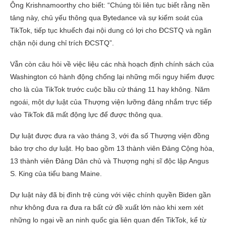
Ông Krishnamoorthy cho biết: “Chúng tôi liên tục biết rằng nền
tảng này, chủ yếu thông qua Bytedance và sự kiểm soát của
TikTok, tiếp tục khuếch đại nội dung có lợi cho ĐCSTQ và ngăn
chặn nội dung chỉ trích ĐCSTQ”.
Vẫn còn câu hỏi về việc liệu các nhà hoạch định chính sách của
Washington có hành động chống lại những mối nguy hiểm được
cho là của TikTok trước cuộc bầu cử tháng 11 hay không. Năm
ngoái, một dự luật của Thượng viện lưỡng đảng nhắm trực tiếp
vào TikTok đã mất động lực để được thông qua.
Dự luật được đưa ra vào tháng 3, với đa số Thượng viện đồng
bảo trợ cho dự luật. Họ bao gồm 13 thành viên Đảng Cộng hòa,
13 thành viên Đảng Dân chủ và Thượng nghị sĩ độc lập Angus
S. King của tiểu bang Maine.
Dự luật này đã bị đình trệ cùng với việc chính quyền Biden gần
như không đưa ra đưa ra bất cứ đề xuất lớn nào khi xem xét
những lo ngại về an ninh quốc gia liên quan đến TikTok, kể từ