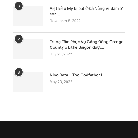
6
Việt kiều Mỹ bị bắt ở Đà Nẵng vì ‘dâm ô’
con...
November 8, 2022
7
Trung Tâm Phục Vụ Cộng Đồng Orange
County ở Little Saigon được...
July 23, 2022
8
Nino Rota – The Godfather II
May 23, 2022