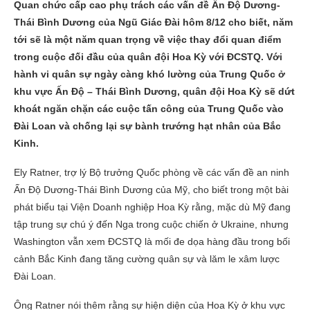
Quan chức cấp cao phụ trách các vấn đề Ấn Độ Dương-
Thái Bình Dương của Ngũ Giác Đài hôm 8/12 cho biết, năm
tới sẽ là một năm quan trọng về việc thay đổi quan điểm
trong cuộc đối đầu của quân đội Hoa Kỳ với ĐCSTQ. Với
hành vi quân sự ngày càng khó lường của Trung Quốc ở
khu vực Ấn Độ – Thái Bình Dương, quân đội Hoa Kỳ sẽ dứt
khoát ngăn chặn các cuộc tấn công của Trung Quốc vào
Đài Loan và chống lại sự bành trướng hạt nhân của Bắc
Kinh.
Ely Ratner, trợ lý Bộ trưởng Quốc phòng về các vấn đề an ninh
Ấn Độ Dương-Thái Bình Dương của Mỹ, cho biết trong một bài
phát biểu tại Viện Doanh nghiệp Hoa Kỳ rằng, mặc dù Mỹ đang
tập trung sự chú ý đến Nga trong cuộc chiến ở Ukraine, nhưng
Washington vẫn xem ĐCSTQ là mối đe dọa hàng đầu trong bối
cảnh Bắc Kinh đang tăng cường quân sự và lăm le xâm lược
Đài Loan.
Ông Ratner nói thêm rằng sự hiện diện của Hoa Kỳ ở khu vực