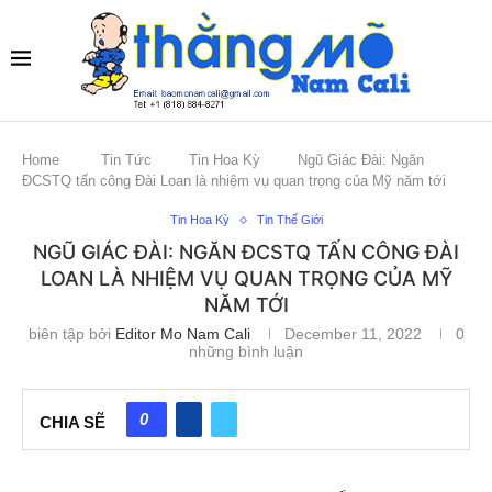
Home
Tin Tức
Tin Hoa Kỳ
Ngũ Giác Đài: Ngăn
ĐCSTQ tấn công Đài Loan là nhiệm vụ quan trọng của Mỹ năm tới
Tin Hoa Kỳ
Tin Thế Giới
NGŨ GIÁC ĐÀI: NGĂN ĐCSTQ TẤN CÔNG ĐÀI
LOAN LÀ NHIỆM VỤ QUAN TRỌNG CỦA MỸ
NĂM TỚI
biên tập bởi
Editor Mo Nam Cali
December 11, 2022
0
những bình luận
0
CHIA SẼ