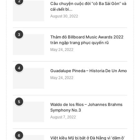
2
Câu chuyện cuộc đời “cô Ba Sài Gòn” và
cái 𝐜𝐡ế𝐭 bi...
August 30, 2022
3
Thảm đỏ Billboard Music Awards 2022
tràn ngập trang phục quyến rũ
May 24, 2022
4
Guadalupe Pineda – Historia De Un Amo
May 24, 2022
5
Waldo de los Rios – Johannes Brahms
Symphony No.3
August 7, 2022
6
Việt kiều Mỹ bị bắt ở Đà Nẵng vì ‘dâm ô’