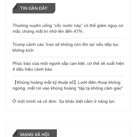
TIN GẦN ĐÂY
Thường xuyên uống “cốc nước này” có thể giảm nguy cơ
mắc chứng mất trí nhớ lên đến 47% .
Trump cảnh cáo ‘Iran sẽ không còn tồn tại’ nếu tiếp tục
không kích
Phúc báo của một người sắp cạn kiệt, cơ thể sẽ xuất hiện
4 dấu hiệu cảnh báo
【Khủng hoảng mắt kỹ thuật số】Lướt điện thoại không
ngừng, mắt rơi vào khủng hoảng “tập tạ không cảm giác”
Ở một mình và cô đơn: Sự khác biệt nằm ở năng lực
MẠNG XÃ HỘI