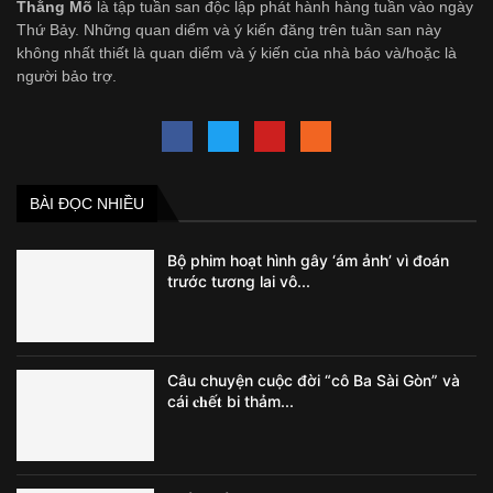
Thằng Mõ
là tập tuần san độc lập phát hành hàng tuần vào ngày
Thứ Bảy. Những quan diểm và ý kiến đăng trên tuần san này
không nhất thiết là quan diểm và ý kiến của nhà báo và/hoặc là
người bảo trợ.
BÀI ĐỌC NHIỀU
Bộ phim hoạt hình gây ‘ám ảnh’ vì đoán
trước tương lai vô...
Câu chuyện cuộc đời “cô Ba Sài Gòn” và
cái 𝐜𝐡ế𝐭 bi thảm...