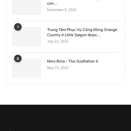
con...
November 8, 2022
7
Trung Tâm Phục Vụ Cộng Đồng Orange
County ở Little Saigon được...
July 23, 2022
8
Nino Rota – The Godfather II
May 23, 2022