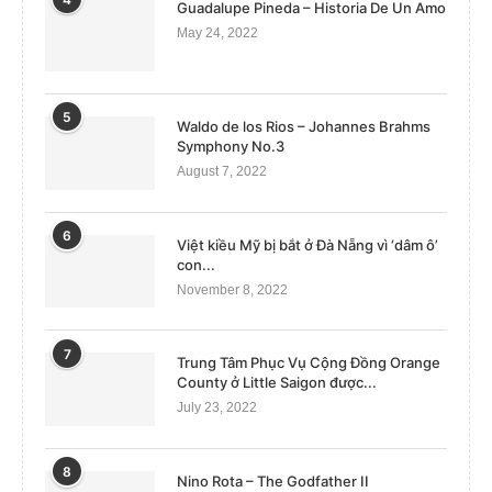
Guadalupe Pineda – Historia De Un Amo
May 24, 2022
5
Waldo de los Rios – Johannes Brahms
Symphony No.3
August 7, 2022
6
Việt kiều Mỹ bị bắt ở Đà Nẵng vì ‘dâm ô’
con...
November 8, 2022
7
Trung Tâm Phục Vụ Cộng Đồng Orange
County ở Little Saigon được...
July 23, 2022
8
Nino Rota – The Godfather II