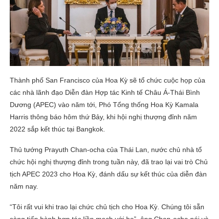
Thành phố San Francisco của Hoa Kỳ sẽ tổ chức cuộc họp của
các nhà lãnh đạo Diễn đàn Hợp tác Kinh tế Châu Á-Thái Bình
Dương (APEC) vào năm tới, Phó Tổng thống Hoa Kỳ Kamala
Harris thông báo hôm thứ Bảy, khi hội nghị thượng đỉnh năm
2022 sắp kết thúc tại Bangkok.
Thủ tướng Prayuth Chan-ocha của Thái Lan, nước chủ nhà tổ
chức hội nghị thượng đỉnh trong tuần này, đã trao lại vai trò Chủ
tịch APEC 2023 cho Hoa Kỳ, đánh dấu sự kết thúc của diễn đàn
năm nay.
“Tôi rất vui khi trao lại chức chủ tịch cho Hoa Kỳ. Chúng tôi sẵn
sàng tiến hành hợp tác liền mạch với họ”, ông Chan-ocha nói và