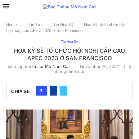
Home
Tin Tức
Tin Hoa Kỳ
Hoa Kỳ sẽ tổ chức hội
nghị cấp cao APEC 2023 ở San Francisco
Tin Hoa Kỳ
HOA KỲ SẼ TỔ CHỨC HỘI NGHỊ CẤP CAO
APEC 2023 Ở SAN FRANCISCO
biên tập bởi
Editor Mo Nam Cali
November 20, 2022
0
những bình luận
0
CHIA SẼ