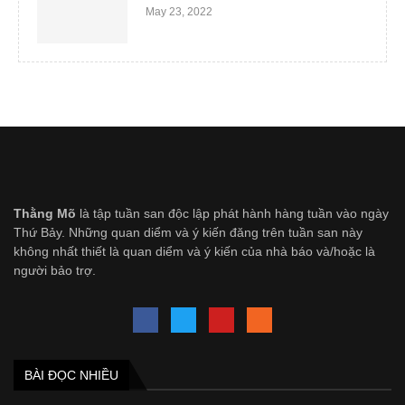
May 23, 2022
Thằng Mõ
là tập tuần san độc lập phát hành hàng tuần vào ngày
Thứ Bảy. Những quan diểm và ý kiến đăng trên tuần san này
không nhất thiết là quan diểm và ý kiến của nhà báo và/hoặc là
người bảo trợ.
BÀI ĐỌC NHIỀU