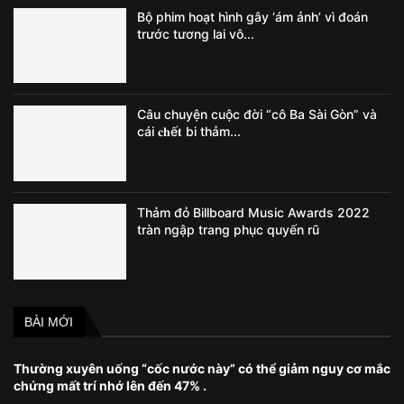
Bộ phim hoạt hình gây ‘ám ảnh’ vì đoán
trước tương lai vô...
Câu chuyện cuộc đời “cô Ba Sài Gòn” và
cái 𝐜𝐡ế𝐭 bi thảm...
Thảm đỏ Billboard Music Awards 2022
tràn ngập trang phục quyến rũ
BÀI MỚI
Thường xuyên uống “cốc nước này” có thể giảm nguy cơ mắc
chứng mất trí nhớ lên đến 47% .