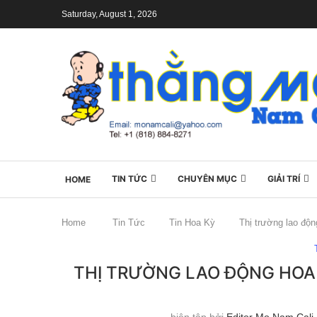
Saturday, August 1, 2026
TIN TỨC
CHUYÊN MỤC
GIẢI TRÍ
HOME
Home
Tin Tức
Tin Hoa Kỳ
Thị trường lao độ
THỊ TRƯỜNG LAO ĐỘNG HOA
biên tập bởi
Editor Mo Nam Cali