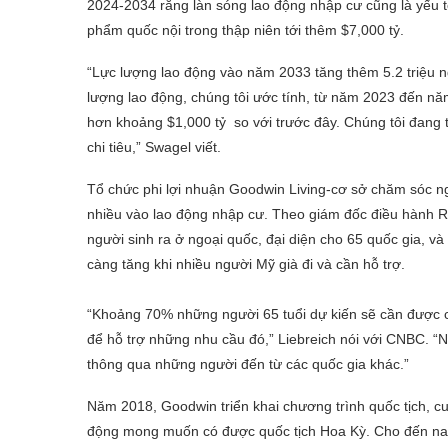
2024-2034 rằng làn sóng lao động nhập cư cũng là yếu t
phẩm quốc nội trong thập niên tới thêm $7,000 tỷ.
“Lực lượng lao động vào năm 2033 tăng thêm 5.2 triệu n
lượng lao động, chúng tôi ước tính, từ năm 2023 đến n
hơn khoảng $1,000 tỷ so với trước đây. Chúng tôi đang t
chi tiêu,” Swagel viết.
Tổ chức phi lợi nhuận Goodwin Living-cơ sở chăm sóc ngườ
nhiều vào lao động nhập cư. Theo giám đốc điều hành R
người sinh ra ở ngoại quốc, đại diện cho 65 quốc gia, 
càng tăng khi nhiều người Mỹ già đi và cần hỗ trợ.
“Khoảng 70% những người 65 tuổi dự kiến sẽ cần được ch
để hỗ trợ những nhu cầu đó,” Liebreich nói với CNBC. “N
thông qua những người đến từ các quốc gia khác.”
Năm 2018, Goodwin triển khai chương trình quốc tịch, c
động mong muốn có được quốc tịch Hoa Kỳ. Cho đến nay