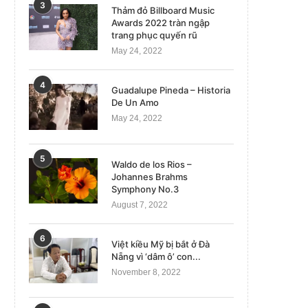
3
Thảm đỏ Billboard Music
Awards 2022 tràn ngập
trang phục quyến rũ
May 24, 2022
4
Guadalupe Pineda – Historia
De Un Amo
May 24, 2022
5
Waldo de los Rios –
Johannes Brahms
Symphony No.3
August 7, 2022
6
Việt kiều Mỹ bị bắt ở Đà
Nẵng vì ‘dâm ô’ con...
November 8, 2022