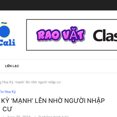
LIÊN LẠC
ng Hoa Kỳ ‘mạnh’ lên nhờ người nhập cư
Tin Hoa Kỳ
 KỲ ‘MẠNH’ LÊN NHỜ NGƯỜI NHẬP
CƯ
June 20, 2024
0 những bình luận