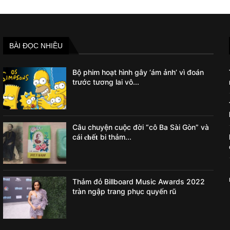
BÀI ĐỌC NHIỀU
Bộ phim hoạt hình gây ‘ám ảnh’ vì đoán
trước tương lai vô...
Câu chuyện cuộc đời “cô Ba Sài Gòn” và
cái 𝐜𝐡ế𝐭 bi thảm...
Thảm đỏ Billboard Music Awards 2022
tràn ngập trang phục quyến rũ