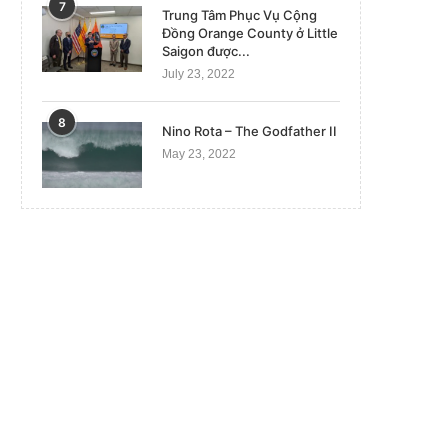
7
Trung Tâm Phục Vụ Cộng
Đồng Orange County ở Little
Saigon được...
July 23, 2022
8
Nino Rota – The Godfather II
May 23, 2022
Lá phiếu 2024 và tương lai chính trị
Cohen có đủ bằng chứng qu
toàn cầu
vụ ‘chi tiền...
December 28, 2023
April 3, 2023