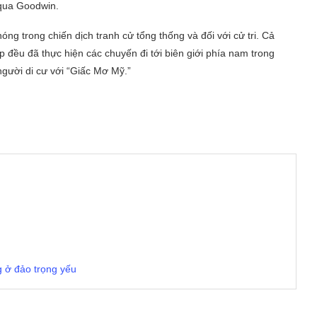
 qua Goodwin.
g trong chiến dịch tranh cử tổng thống và đối với cử tri. Cả
ều đã thực hiện các chuyến đi tới biên giới phía nam trong
người di cư với “Giấc Mơ Mỹ.”
g ở đảo trọng yếu