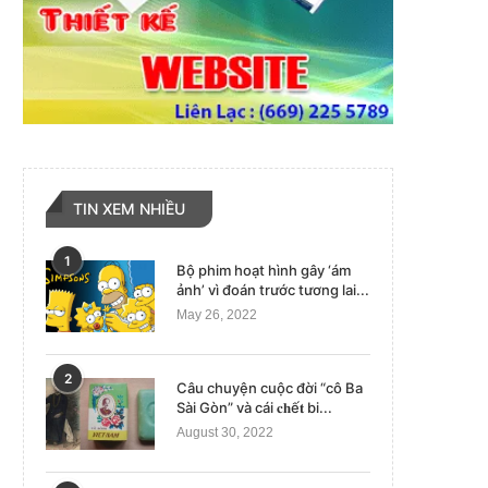
TIN XEM NHIỀU
1
Bộ phim hoạt hình gây ‘ám
ảnh’ vì đoán trước tương lai...
May 26, 2022
2
Câu chuyện cuộc đời “cô Ba
Sài Gòn” và cái 𝐜𝐡ế𝐭 bi...
August 30, 2022