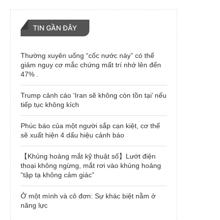
TIN GẦN ĐÂY
Thường xuyên uống “cốc nước này” có thể
giảm nguy cơ mắc chứng mất trí nhớ lên đến
47% .
Trump cảnh cáo ‘Iran sẽ không còn tồn tại’ nếu
tiếp tục không kích
Phúc báo của một người sắp cạn kiệt, cơ thể
sẽ xuất hiện 4 dấu hiệu cảnh báo
【Khủng hoảng mắt kỹ thuật số】Lướt điện
thoại không ngừng, mắt rơi vào khủng hoảng
“tập tạ không cảm giác”
Ở một mình và cô đơn: Sự khác biệt nằm ở
năng lực