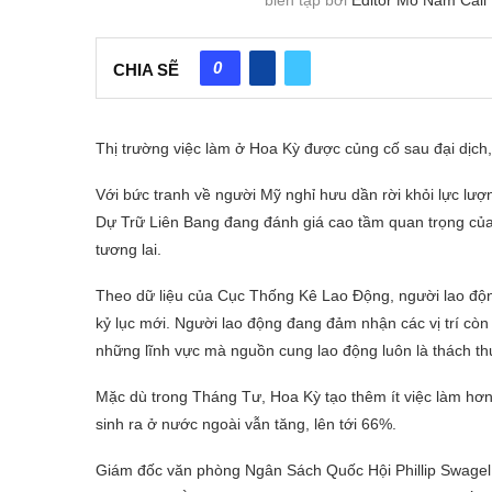
0
CHIA SẼ
Thị trường việc làm ở Hoa Kỳ được củng cố sau đại dịc
Với bức tranh về người Mỹ nghỉ hưu dần rời khỏi lực lượn
Dự Trữ Liên Bang đang đánh giá cao tầm quan trọng của 
tương lai.
Theo dữ liệu của Cục Thống Kê Lao Động, người lao độ
kỷ lục mới. Người lao động đang đảm nhận các vị trí cò
những lĩnh vực mà nguồn cung lao động luôn là thách t
Mặc dù trong Tháng Tư, Hoa Kỳ tạo thêm ít việc làm hơn 
sinh ra ở nước ngoài vẫn tăng, lên tới 66%.
Giám đốc văn phòng Ngân Sách Quốc Hội Phillip Swagel 