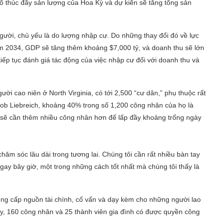
ố thúc đẩy sản lượng của Hoa Kỳ và dự kiến sẽ tăng tổng sản
gười, chủ yếu là do lượng nhập cư. Do những thay đổi đó về lực
ăm 2034, GDP sẽ tăng thêm khoảng $7,000 tỷ, và doanh thu sẽ lớn
iếp tục đánh giá tác động của việc nhập cư đối với doanh thu và
i cao niên ở North Virginia, có tới 2,500 “cư dân,” phụ thuộc rất
ob Liebreich, khoảng 40% trong số 1,200 công nhân của họ là
và sẽ cần thêm nhiều công nhân hơn để lấp đầy khoảng trống ngày
ăm sóc lâu dài trong tương lai. Chúng tôi cần rất nhiều bàn tay
gay bây giờ, một trong những cách tốt nhất mà chúng tôi thấy là
ung cấp nguồn tài chính, cố vấn và dạy kèm cho những người lao
, 160 công nhân và 25 thành viên gia đình có được quyền công