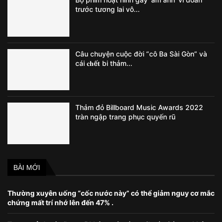
trước tương lai vô...
Câu chuyện cuộc đời “cô Ba Sài Gòn” và
cái 𝐜𝐡ế𝐭 bi thảm...
Thảm đỏ Billboard Music Awards 2022
tràn ngập trang phục quyến rũ
BÀI MỚI
Thường xuyên uống “cốc nước này” có thể giảm nguy cơ mắc
chứng mất trí nhớ lên đến 47% .