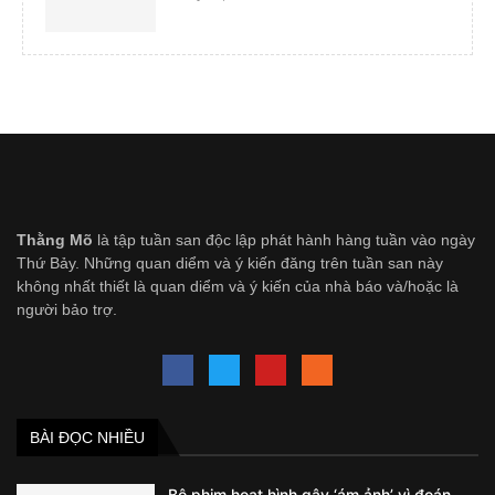
Thằng Mõ
là tập tuần san độc lập phát hành hàng tuần vào ngày
Thứ Bảy. Những quan diểm và ý kiến đăng trên tuần san này
không nhất thiết là quan diểm và ý kiến của nhà báo và/hoặc là
người bảo trợ.
BÀI ĐỌC NHIỀU
Bộ phim hoạt hình gây ‘ám ảnh’ vì đoán