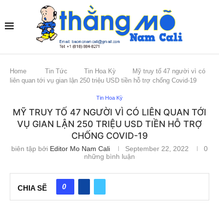
Home
Tin Tức
Tin Hoa Kỳ
Mỹ truy tố 47 người vì có
liên quan tới vụ gian lận 250 triệu USD tiền hỗ trợ chống Covid-19
Tin Hoa Kỳ
MỸ TRUY TỐ 47 NGƯỜI VÌ CÓ LIÊN QUAN TỚI
VỤ GIAN LẬN 250 TRIỆU USD TIỀN HỖ TRỢ
CHỐNG COVID-19
biên tập bởi
Editor Mo Nam Cali
September 22, 2022
0
những bình luận
0
CHIA SẼ