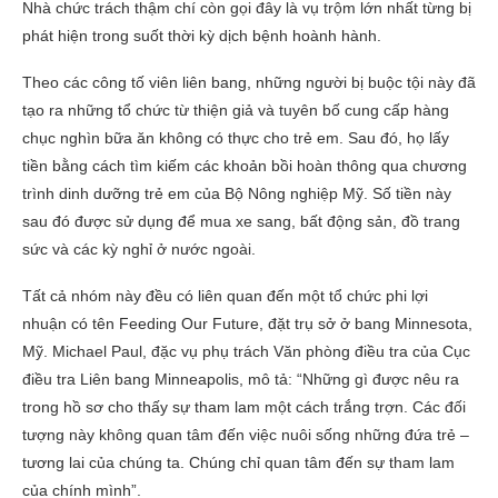
Nhà chức trách thậm chí còn gọi đây là vụ trộm lớn nhất từng bị
phát hiện trong suốt thời kỳ dịch bệnh hoành hành.
Theo các công tố viên liên bang, những người bị buộc tội này đã
tạo ra những tổ chức từ thiện giả và tuyên bố cung cấp hàng
chục nghìn bữa ăn không có thực cho trẻ em. Sau đó, họ lấy
tiền bằng cách tìm kiếm các khoản bồi hoàn thông qua chương
trình dinh dưỡng trẻ em của Bộ Nông nghiệp Mỹ. Số tiền này
sau đó được sử dụng để mua xe sang, bất động sản, đồ trang
sức và các kỳ nghỉ ở nước ngoài.
Tất cả nhóm này đều có liên quan đến một tổ chức phi lợi
nhuận có tên Feeding Our Future, đặt trụ sở ở bang Minnesota,
Mỹ. Michael Paul, đặc vụ phụ trách Văn phòng điều tra của Cục
điều tra Liên bang Minneapolis, mô tả: “Những gì được nêu ra
trong hồ sơ cho thấy sự tham lam một cách trắng trợn. Các đối
tượng này không quan tâm đến việc nuôi sống những đứa trẻ –
tương lai của chúng ta. Chúng chỉ quan tâm đến sự tham lam
của chính mình”.