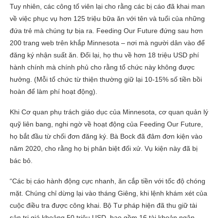
Tuy nhiên, các công tố viên lại cho rằng các bị cáo đã khai man
về việc phục vụ hơn 125 triệu bữa ăn với tên và tuổi của những
đứa trẻ mà chúng tự bịa ra. Feeding Our Future đứng sau hơn
200 trang web trên khắp Minnesota – nơi mà người dân vào để
đăng ký nhận suất ăn. Đổi lại, họ thu về hơn 18 triệu USD phí
hành chính mà chính phủ cho rằng tổ chức này không được
hưởng. (Mỗi tổ chức từ thiện thường giữ lại 10-15% số tiền bồi
hoàn để làm phí hoạt động).
Khi Cơ quan phụ trách giáo dục của Minnesota, cơ quan quản lý
quỹ liên bang, nghi ngờ về hoạt động của Feeding Our Future,
họ bắt đầu từ chối đơn đăng ký. Bà Bock đã đâm đơn kiện vào
năm 2020, cho rằng họ bị phân biệt đối xử. Vụ kiện này đã bị
bác bỏ.
“Các bị cáo hành động cực nhanh, ăn cắp tiền với tốc độ chóng
mặt. Chúng chỉ dừng lại vào tháng Giêng, khi lệnh khám xét của
cuộc điều tra được công khai. Bộ Tư pháp hiện đã thu giữ tài
sản trị giá khoảng 50 triệu USD, bao gồm 16 tài khoản ngân