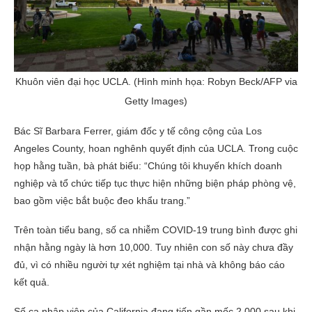
Khuôn viên đại học UCLA. (Hình minh họa: Robyn Beck/AFP via
Getty Images)
Bác Sĩ Barbara Ferrer, giám đốc y tế công cộng của Los
Angeles County, hoan nghênh quyết định của UCLA. Trong cuộc
họp hằng tuần, bà phát biểu: “Chúng tôi khuyến khích doanh
nghiệp và tổ chức tiếp tục thực hiện những biện pháp phòng vệ,
bao gồm việc bắt buộc đeo khẩu trang.”
Trên toàn tiểu bang, số ca nhiễm COVID-19 trung bình được ghi
nhận hằng ngày là hơn 10,000. Tuy nhiên con số này chưa đầy
đủ, vì có nhiều người tự xét nghiệm tại nhà và không báo cáo
kết quả.
Số ca nhập viện của California đang tiến gần mốc 2,000 sau khi