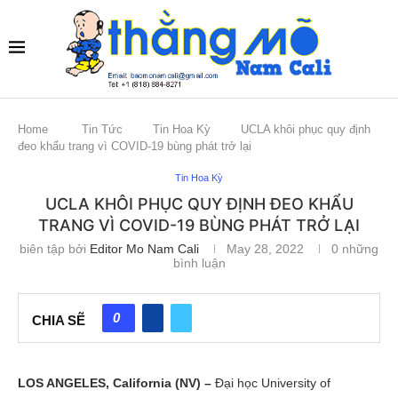
Home
Tin Tức
Tin Hoa Kỳ
UCLA khôi phục quy định
đeo khẩu trang vì COVID-19 bùng phát trở lại
Tin Hoa Kỳ
UCLA KHÔI PHỤC QUY ĐỊNH ĐEO KHẨU
TRANG VÌ COVID-19 BÙNG PHÁT TRỞ LẠI
biên tập bởi
Editor Mo Nam Cali
May 28, 2022
0 những
bình luận
0
CHIA SẼ
LOS ANGELES, California (NV) –
Đại học University of