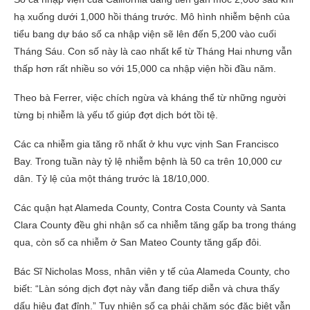
hạ xuống dưới 1,000 hồi tháng trước. Mô hình nhiễm bệnh của
tiểu bang dự báo số ca nhập viện sẽ lên đến 5,200 vào cuối
Tháng Sáu. Con số này là cao nhất kể từ Tháng Hai nhưng vẫn
thấp hơn rất nhiều so với 15,000 ca nhập viện hồi đầu năm.
Theo bà Ferrer, việc chích ngừa và kháng thể từ những người
từng bị nhiễm là yếu tố giúp đợt dịch bớt tồi tệ.
Các ca nhiễm gia tăng rõ nhất ở khu vực vịnh San Francisco
Bay. Trong tuần này tỷ lệ nhiễm bệnh là 50 ca trên 10,000 cư
dân. Tỷ lệ của một tháng trước là 18/10,000.
Các quận hạt Alameda County, Contra Costa County và Santa
Clara County đều ghi nhận số ca nhiễm tăng gấp ba trong tháng
qua, còn số ca nhiễm ở San Mateo County tăng gấp đôi.
Bác Sĩ Nicholas Moss, nhân viên y tế của Alameda County, cho
biết: “Làn sóng dịch đợt này vẫn đang tiếp diễn và chưa thấy
dấu hiệu đạt đỉnh.” Tuy nhiên số ca phải chăm sóc đặc biệt vẫn