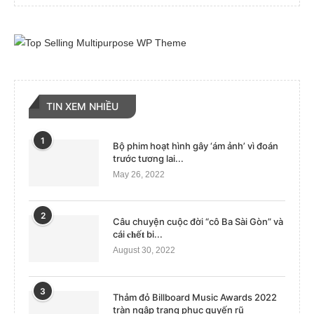
TIN XEM NHIỀU
1
Bộ phim hoạt hình gây ‘ám ảnh’ vì đoán
trước tương lai...
May 26, 2022
2
Câu chuyện cuộc đời “cô Ba Sài Gòn” và
cái 𝐜𝐡ế𝐭 bi...
August 30, 2022
3
Thảm đỏ Billboard Music Awards 2022
tràn ngập trang phục quyến rũ