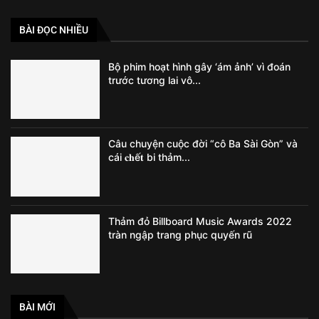
BÀI ĐỌC NHIỀU
Bộ phim hoạt hình gây ‘ám ảnh’ vì đoán
trước tương lai vô...
Câu chuyện cuộc đời “cô Ba Sài Gòn” và
cái 𝐜𝐡ế𝐭 bi thảm...
Thảm đỏ Billboard Music Awards 2022
tràn ngập trang phục quyến rũ
BÀI MỚI