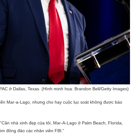
AC ở Dallas, Texas. (Hình minh họa: Brandon Bell/Getty Images)
 đến Mar-a-Lago, nhưng cho hay cuộc lục soát không được báo
 “Căn nhà xinh đẹp của tôi, Mar-A-Lago ở Palm Beach, Florida,
hóm đông đảo các nhân viên FBI.”