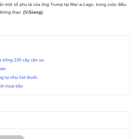
 một số phụ tá của ông Trump tại Mar-a-Lago, trong cuộc điều
n thông thạo.
(V.Giang)
à trồng 230 cây cần sa
hán
ng tự như hút thuốc
trời mưa bão