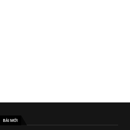
Các chế tài mới của Mỹ ngăn chặn
Điều chính phủ Trung Quố
Nga tiếp...
muốn thấy đã xuất..
July 21, 2023
November 16, 2023
BÀI MỚI