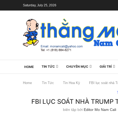
Saturday, July 25, 2026
TIN TỨC
CHUYÊN MỤC
GIẢI TRÍ
HOME
Home
Tin Tức
Tin Hoa Kỳ
FBI lục soát nhà T
FBI LỤC SOÁT NHÀ TRUMP 
biên tập bởi
Editor Mo Nam Cali