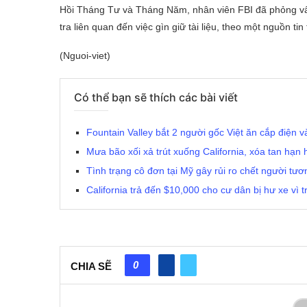
Hồi Tháng Tư và Tháng Năm, nhân viên FBI đã phỏng vấn
tra liên quan đến việc gìn giữ tài liệu, theo một nguồn ti
(Nguoi-viet)
Có thể bạn sẽ thích các bài viết
Fountain Valley bắt 2 người gốc Việt ăn cắp điện v
Mưa bão xối xả trút xuống California, xóa tan hạn 
Tình trạng cô đơn tại Mỹ gây rủi ro chết người tươ
California trả đến $10,000 cho cư dân bị hư xe vì 
0
CHIA SẼ