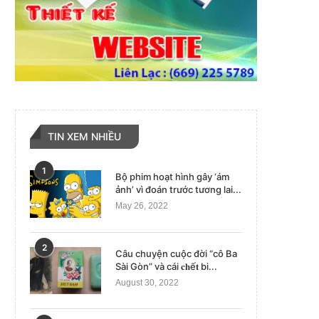
TIN XEM NHIỀU
1
Bộ phim hoạt hình gây ‘ám
ảnh’ vì đoán trước tương lai...
May 26, 2022
2
Câu chuyện cuộc đời “cô Ba
Sài Gòn” và cái 𝐜𝐡ế𝐭 bi...
August 30, 2022