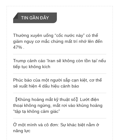
TIN GẦN ĐÂY
Thường xuyên uống “cốc nước này” có thể
giảm nguy cơ mắc chứng mất trí nhớ lên đến
47% .
Trump cảnh cáo ‘Iran sẽ không còn tồn tại’ nếu
tiếp tục không kích
Phúc báo của một người sắp cạn kiệt, cơ thể
sẽ xuất hiện 4 dấu hiệu cảnh báo
【Khủng hoảng mắt kỹ thuật số】Lướt điện
thoại không ngừng, mắt rơi vào khủng hoảng
“tập tạ không cảm giác”
Ở một mình và cô đơn: Sự khác biệt nằm ở
năng lực