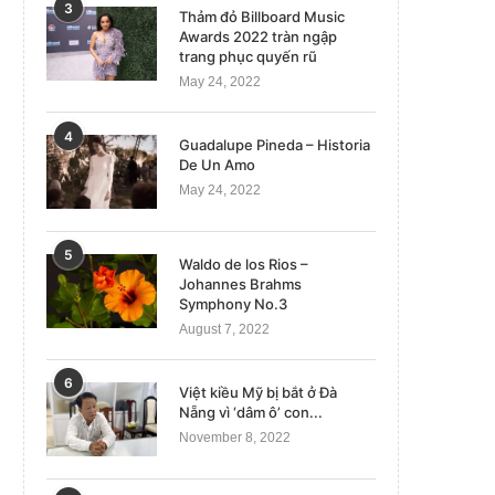
3
Thảm đỏ Billboard Music
Awards 2022 tràn ngập
trang phục quyến rũ
May 24, 2022
4
Guadalupe Pineda – Historia
De Un Amo
May 24, 2022
5
Waldo de los Rios –
Johannes Brahms
Symphony No.3
August 7, 2022
6
Việt kiều Mỹ bị bắt ở Đà
Nẵng vì ‘dâm ô’ con...
November 8, 2022