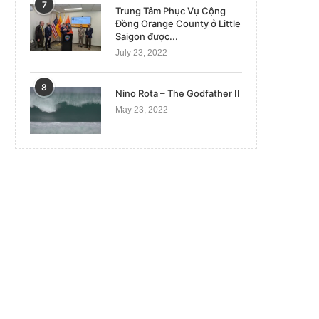
7
Trung Tâm Phục Vụ Cộng
Đồng Orange County ở Little
Saigon được...
July 23, 2022
8
Nino Rota – The Godfather II
May 23, 2022
Israel không kích, trả đũa Hezbollah
Biến chủng virus cúm heo m
tấn công bằng máy...
cơ bùng phát...
December 11, 2023
September 12, 2023