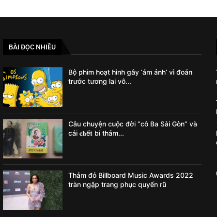
BÀI ĐỌC NHIỀU
Bộ phim hoạt hình gây ‘ám ảnh’ vì đoán
trước tương lai vô...
Câu chuyện cuộc đời “cô Ba Sài Gòn” và
cái 𝐜𝐡ế𝐭 bi thảm...
Thảm đỏ Billboard Music Awards 2022
tràn ngập trang phục quyến rũ