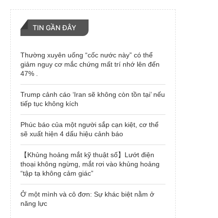
TIN GẦN ĐÂY
Thường xuyên uống “cốc nước này” có thể
giảm nguy cơ mắc chứng mất trí nhớ lên đến
47% .
Trump cảnh cáo ‘Iran sẽ không còn tồn tại’ nếu
tiếp tục không kích
Phúc báo của một người sắp cạn kiệt, cơ thể
sẽ xuất hiện 4 dấu hiệu cảnh báo
【Khủng hoảng mắt kỹ thuật số】Lướt điện
thoại không ngừng, mắt rơi vào khủng hoảng
“tập tạ không cảm giác”
Ở một mình và cô đơn: Sự khác biệt nằm ở
năng lực