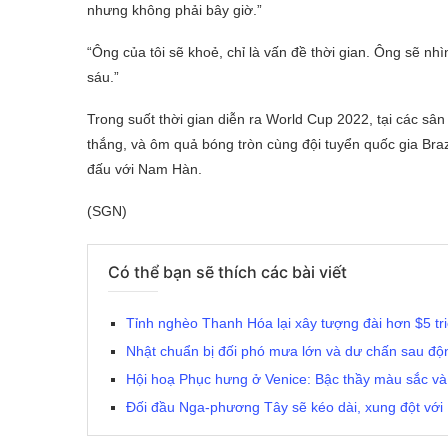
nhưng không phải bây giờ.”
“Ông của tôi sẽ khoẻ, chỉ là vấn đề thời gian. Ông sẽ nhì
sáu.”
Trong suốt thời gian diễn ra World Cup 2022, tại các sâ
thắng, và ôm quả bóng tròn cùng đội tuyển quốc gia Brazi
đấu với Nam
Hàn.
(SGN)
Có thể bạn sẽ thích các bài viết
Tỉnh nghèo Thanh Hóa lại xây tượng đài hơn $5 tri
Nhật chuẩn bị đối phó mưa lớn và dư chấn sau độn
Hội hoạ Phục hưng ở Venice: Bậc thầy màu sắc v
Đối đầu Nga-phương Tây sẽ kéo dài, xung đột với U