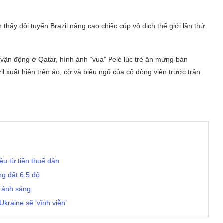
n thấy đội tuyển Brazil nâng cao chiếc cúp vô địch thế giới lần thứ
n vận động ở Qatar, hình ảnh “vua” Pelé lúc trẻ ăn mừng bàn
l xuất hiện trên áo, cờ và biểu ngữ của cổ động viên trước trận
ệu từ tiền thuế dân
g đất 6.5 độ
à ánh sáng
kraine sẽ ‘vĩnh viễn’