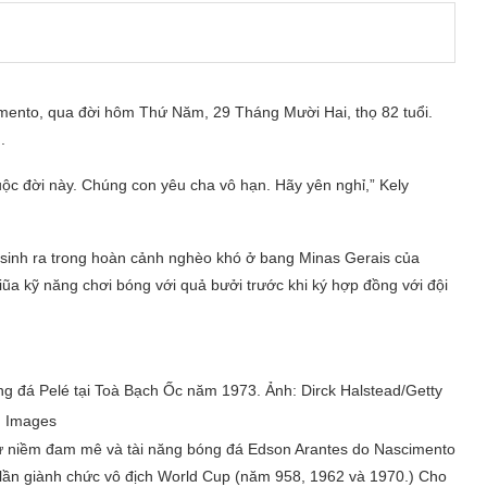
imento, qua đời hôm Thứ Năm, 29 Tháng Mười Hai, thọ 82 tuổi.
m
.
ộc đời này. Chúng con yêu cha vô hạn. Hãy yên nghỉ,” Kely
i sinh ra trong hoàn cảnh nghèo khó ở bang Minas Gerais của
ũa kỹ năng chơi bóng với quả bưởi trước khi ký hợp đồng với đội
g đá Pelé tại Toà Bạch Ốc năm 1973. Ảnh: Dirck Halstead/Getty
Images
trừ niềm đam mê và tài năng bóng đá Edson Arantes do Nascimento
lần
giành chức vô địch World Cup
(năm
958, 1962 và 1970
.) Cho