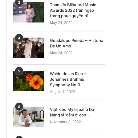
3
Thảm đỏ Billboard Music
Awards 2022 tràn ngập
trang phục quyến rũ
May 24, 2022
4
Guadalupe Pineda – Historia
De Un Amo
May 24, 2022
5
Waldo de los Rios –
Johannes Brahms
Symphony No.3
August 7, 2022
6
Việt kiều Mỹ bị bắt ở Đà
Nẵng vì ‘dâm ô’ con...
November 8, 2022