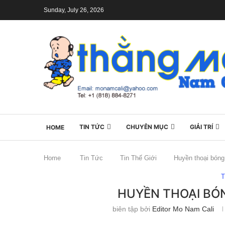
Sunday, July 26, 2026
TIN TỨC
CHUYÊN MỤC
GIẢI TRÍ
HOME
Home
Tin Tức
Tin Thế Giới
Huyền thoại bóng
T
HUYỀN THOẠI BÓN
biên tập bởi
Editor Mo Nam Cali