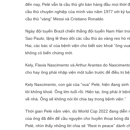
đến nay, Pelé
vẫn là cầu thủ ghi bàn hàng đầu mọi thời 
cầu thủ chuyên nghiệp của mình vào năm 1977 với k
ỷ l
cầu thủ “vàng” Messi và Cristiano Ronaldo.
Ngày đội tuyển Brazil chiến thắng đội tuyển Nam Hàn tr
Sao Paulo, lặng lẽ theo dõi các cầu thủ áo vàng reo h
Hai, c
ác bác sĩ của bệnh viện cho biết sức
khoẻ “ông vua
không có biến chứng mới.
Kely, Flavia Nascimento và Arthur Arantes do Nascimento,
cho hay ông phải nhập viện một tuần trước để điều trị 
Kely Nascimento, con gái của “vua” Pelé, hiện đang sinh
tôi không khoẻ. Ông lớn tuổi rồi. Hiện tại, ông phải ở b
về nhà. Ông sẽ không nói lời chia tay trong bệnh viện.”
Thời gian Pelé nằm viện, dù World Cúp 2022 đang diễn 
của ông đã đến để cầu nguyện cho huyền thoại bóng đá 
Pelé,
nhìn thấy những lời chia sẻ “Rest in peace” dành c