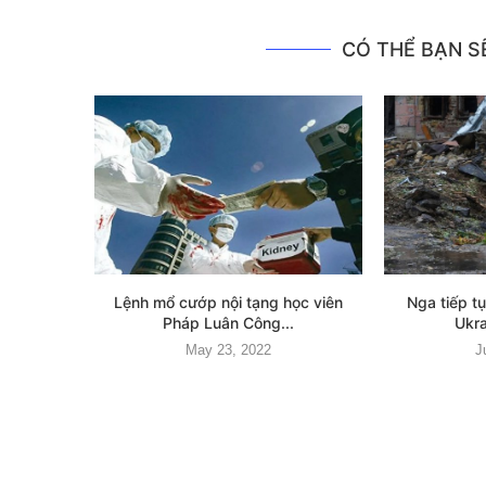
CÓ THỂ BẠN SẼ
Lệnh mổ cướp nội tạng học viên
Nga tiếp t
Pháp Luân Công...
Ukra
May 23, 2022
J