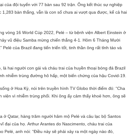
đại của đội
tuyển
với 77 bàn sau 92 trận. Ông kết thúc sự nghiệp
ục 1,283 bàn thắng, vẫn là con số chưa ai vượt qua được, kể cả hai
ong vòng 16 World Cúp 2022, Pelé – từ bệnh viện
Albert Einstein
ở
ò nhảy vũ điệu Samba mừng chiến thắng 4-1. Hôm
6 Tháng Mười
”
Pelé của
Brazil
đang tiến
triển tốt, tinh thần ông rất tỉnh táo và
 là hai người con gái và cháu trai của huyền thoại bóng đá Brazil
bệnh nhiễm trùng đường hô hấp, một biến chứng của hậu Covid-19.
 sống ở Hoa Kỳ, nói trên truyền hình TV Globo thời điểm đó: “Cha
ệnh viện vì nhiễm trùng phổi. Khi ông ấy cảm thấy khoẻ hơn, ông sẽ
ra ở Qatar, hàng trăm người hâm mộ Pelé và câu lạc bộ Santos
vĩ đại của họ.
Arthur Arantes do Nascimento, cháu trai của
ho Pelé, anh nói: “Điều này sẽ phải xảy ra một ngày nào đó,