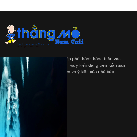
Thằng Mõ
là tập tuần san độc lập phát hành hàng tuần vào
ngày Thứ Bảy. Những quan diểm và ý kiến đăng trên tuần san
này không nhất thiết là quan diểm và ý kiến của nhà báo
và/hoặc là người bảo trợ.