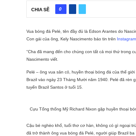
0
CHIA SẼ
Vua bóng đá Pelé, tên đầy đủ là Edson Arantes do Nasc
Con gái của ông, Kely Nascimento báo tin trên
Instagra
“Cha đã mang đến cho chúng con tất cả mọi thứ trong cu
Nascimento viết.
Pelé – ông vua sân cỏ, huyền thoại bóng đá của thế giớ
Brazil vào ngày 23 Tháng Mười năm 1940. Pelé đã rèn gi
tuyển Brazil Santos ở tuổi 15.
Cựu Tổng thống Mỹ Richard Nixon gặp huyền thoại bón
Cậu
bé nghèo khổ, tuổi thơ cơ hàn, không có gì ngoại 
đã trở thành ô
ng
vua bóng đá
Pelé
, người
giúp Brazil ba