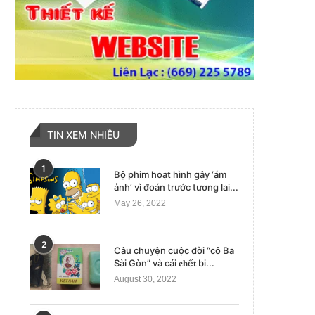
TIN XEM NHIỀU
1
Bộ phim hoạt hình gây ‘ám
ảnh’ vì đoán trước tương lai...
May 26, 2022
2
Câu chuyện cuộc đời “cô Ba
Sài Gòn” và cái 𝐜𝐡ế𝐭 bi...
August 30, 2022