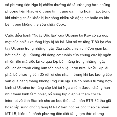
số phương tiện Nga bị chiếm thường dễ tái sử dụng hơn những
phương tiện khác vì ở trong tình trạng gần như hoàn hảo; trong
khi những chiếc khác bị hư hỏng nhiều về động cơ hoặc cơ khí
bên trong không thể sửa chữa được.
Cuộc diễu hành “Ngày Độc lập” của Ukraine tại Kyiv có sự góp
mặt của nhiều xe tăng Nga bị bỏ lại. Một số xe tăng T-80 lọt vào
tay Ukraine trong những ngày đầu cuộc chiến chỉ đơn giản là…
hết nhiên liệu! Không chỉ động cơ tuabin của chúng cực kỳ ngốn
nhiên liệu mà việc lái xe qua lớp bùn nặng trong những ngày
đầu chiến tranh cũng làm tốn nhiên liệu hơn nữa. Nhiều kíp lái
phải bỏ phương tiện để rút lui cho nhanh trong khi lực lượng tiếp
vận quá căng thẳng không ứng cứu kịp. Đã có nhiều trường hợp
binh sĩ Ukraine tự nâng cấp khí tài Nga chiếm được; chẳng hạn
như thêm kính tầm nhiệt, bổ sung lớp giáp và thậm chí cả
internet vệ tinh Starlink cho xe bọc thép cá nhân BTR-82 thu giữ
hoặc lắp súng chống tăng MT-12 trên nóc xe bọc thép cá nhân
MT-LB, biến nó thành phương tiện diệt tăng tạm thời nhưng