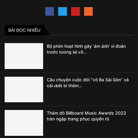
BÀI ĐỌC NHIỀU
Bộ phim hoạt hình gây ‘ám ảnh’ vì đoán
trước tương lai vô...
Câu chuyện cuộc đời “cô Ba Sài Gòn” và
cái 𝐜𝐡ế𝐭 bi thảm...
Thảm đỏ Billboard Music Awards 2022
tràn ngập trang phục quyến rũ