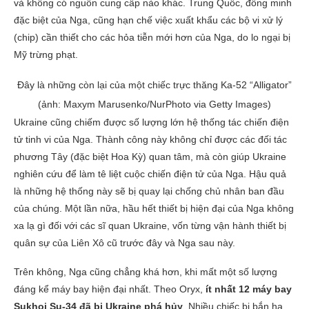
và không có nguồn cung cấp nào khác. Trung Quốc, đồng minh
đặc biệt của Nga, cũng hạn chế việc xuất khẩu các bộ vi xử lý
(chip) cần thiết cho các hỏa tiễn mới hơn của Nga, do lo ngại bị
Mỹ trừng phạt.
Đây là những còn lại của một chiếc trực thăng Ka-52 “Alligator”
(ảnh: Maxym Marusenko/NurPhoto via Getty Images)
Ukraine cũng chiếm được số lượng lớn hệ thống tác chiến điện
tử tinh vi của Nga. Thành công này không chỉ được các đối tác
phương Tây (đặc biệt Hoa Kỳ) quan tâm, mà còn giúp Ukraine
nghiên cứu để làm tê liệt cuộc chiến điện tử của Nga. Hậu quả
là những hệ thống này sẽ bị quay lại chống chủ nhân ban đầu
của chúng. Một lần nữa, hầu hết thiết bị hiện đại của Nga không
xa lạ gì đối với các sĩ quan Ukraine, vốn từng vận hành thiết bị
quân sự của Liên Xô cũ trước đây và Nga sau này.
Trên không, Nga cũng chẳng khá hơn, khi mất một số lượng
đáng kể máy bay hiện đại nhất. Theo Oryx,
ít nhất 12 máy bay
Sukhoi Su-34 đã bị Ukraine phá hủy
. Nhiều chiếc bị bắn hạ