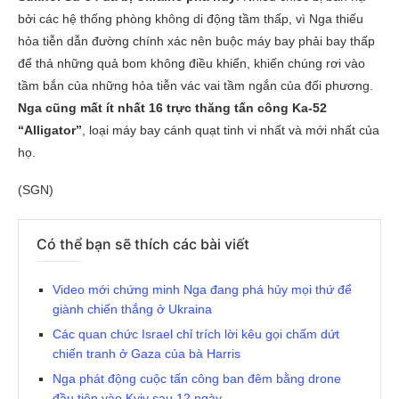
bởi các hệ thống phòng không di động tầm thấp, vì Nga thiếu
hỏa tiễn dẫn đường chính xác nên buộc máy bay phải bay thấp
để thả những quả bom không điều khiển, khiến chúng rơi vào
tầm bắn của những hỏa tiễn vác vai tầm ngắn của đối phương.
Nga cũng mất ít nhất 16 trực thăng tấn công Ka-52
“Alligator”
, loại máy bay cánh quạt tinh vi nhất và mới nhất của
họ.
(SGN)
Có thể bạn sẽ thích các bài viết
Video mới chứng minh Nga đang phá hủy mọi thứ để
giành chiến thắng ở Ukraina
Các quan chức Israel chỉ trích lời kêu gọi chấm dứt
chiến tranh ở Gaza của bà Harris
Nga phát động cuộc tấn công ban đêm bằng drone
đầu tiên vào Kyiv sau 12 ngày