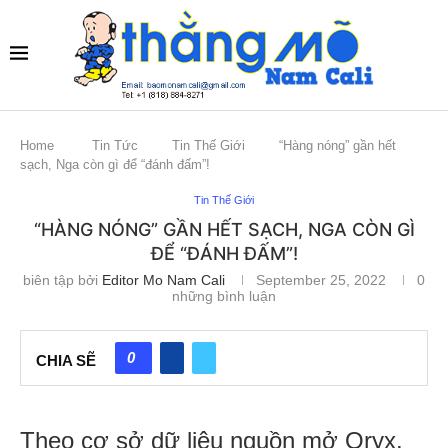
Home
Tin Tức
Tin Thế Giới
“Hàng nóng” gần hết
sạch, Nga còn gì để “đánh đấm”!
Tin Thế Giới
“HÀNG NÓNG” GẦN HẾT SẠCH, NGA CÒN GÌ
ĐỂ “ĐÁNH ĐẤM”!
biên tập bởi
Editor Mo Nam Cali
September 25, 2022
0
những bình luận
0
CHIA SẼ
Theo cơ sở dữ liệu nguồn mở Oryx,