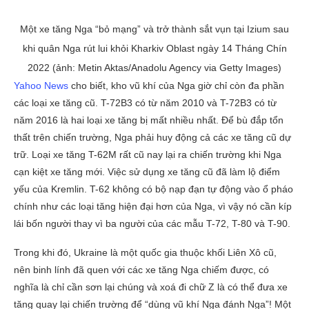
Một xe tăng Nga “bỏ mạng” và trở thành sắt vụn tại Izium sau
khi quân Nga rút lui khỏi Kharkiv Oblast ngày 14 Tháng Chín
2022 (ảnh: Metin Aktas/Anadolu Agency via Getty Images)
Yahoo News
cho biết, kho vũ khí của Nga giờ chỉ còn đa phần
các loại xe tăng cũ. T-72B3 có từ năm 2010 và T-72B3 có từ
năm 2016 là hai loại xe tăng bị mất nhiều nhất. Để bù đắp tổn
thất trên chiến trường, Nga phải huy động cả các xe tăng cũ dự
trữ. Loại xe tăng T-62M rất cũ nay lại ra chiến trường khi Nga
cạn kiệt xe tăng mới. Việc sử dụng xe tăng cũ đã làm lộ điểm
yếu của Kremlin. T-62 không có bộ nạp đạn tự động vào ổ pháo
chính như các loại tăng hiện đại hơn của Nga, vì vậy nó cần kíp
lái bốn người thay vì ba người của các mẫu T-72, T-80 và T-90.
Trong khi đó, Ukraine là một quốc gia thuộc khối Liên Xô cũ,
nên binh lính đã quen với các xe tăng Nga chiếm được, có
nghĩa là chỉ cần sơn lại chúng và xoá đi chữ Z là có thể đưa xe
tăng quay lại chiến trường để “dùng vũ khí Nga đánh Nga”! Một