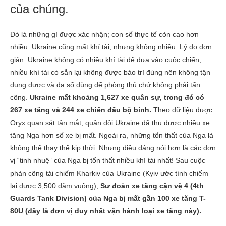
của chúng.
Đó là những gì được xác nhận; con số thực tế còn cao hơn
nhiều. Ukraine cũng mất khí tài, nhưng không nhiều. Lý do đơn
giản: Ukraine không có nhiều khí tài để đưa vào cuộc chiến;
nhiều khí tài có sẵn lại không được bảo trì đúng nên không tận
dụng được và đa số dùng để phòng thủ chứ không phải tấn
công.
Ukraine mất khoảng 1,627 xe quân sự, trong đó có
267 xe tăng và 244 xe chiến đấu bộ binh.
Theo dữ liệu được
Oryx quan sát tận mắt, quân đội Ukraine đã thu được nhiều xe
tăng Nga hơn số xe bị mất. Ngoài ra, những tổn thất của Nga là
không thể thay thế kịp thời. Nhưng điều đáng nói hơn là các đơn
vị “tinh nhuệ” của Nga bị tổn thất nhiều khí tài nhất! Sau cuộc
phản công tái chiếm Kharkiv của Ukraine (Kyiv ước tính chiếm
lại được 3,500 dặm vuông),
Sư đoàn xe tăng cận vệ 4 (4th
Guards Tank Division) của Nga bị mất gần 100 xe tăng T-
80U (đây là đơn vị duy nhất vận hành loại xe tăng này).