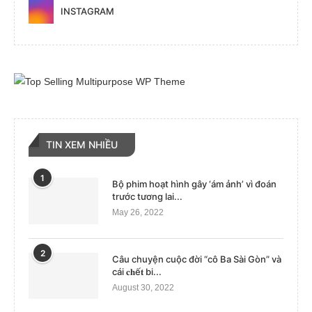
INSTAGRAM
TIN XEM NHIỀU
1
Bộ phim hoạt hình gây ‘ám ảnh’ vì đoán
trước tương lai...
May 26, 2022
2
Câu chuyện cuộc đời “cô Ba Sài Gòn” và
cái 𝐜𝐡ế𝐭 bi...
August 30, 2022