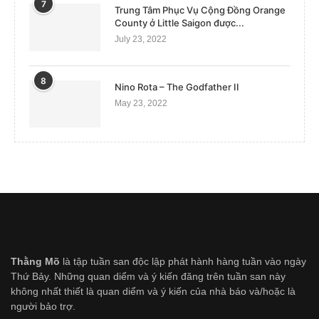
7
Trung Tâm Phục Vụ Cộng Đồng Orange
County ở Little Saigon được...
July 23, 2022
8
Nino Rota – The Godfather II
May 23, 2022
Thằng Mõ
là tập tuần san độc lập phát hành hàng tuần vào ngày
Thứ Bảy. Những quan diểm và ý kiến đăng trên tuần san này
không nhất thiết là quan diểm và ý kiến của nhà báo và/hoặc là
người bảo trợ.