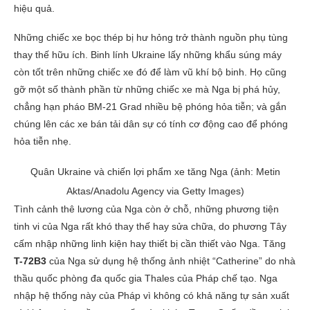
hiệu quả.
Những chiếc xe bọc thép bị hư hỏng trở thành nguồn phụ tùng
thay thế hữu ích. Binh lính Ukraine lấy những khẩu súng máy
còn tốt trên những chiếc xe đó để làm vũ khí bộ binh. Họ cũng
gỡ một số thành phần từ những chiếc xe mà Nga bị phá hủy,
chẳng hạn pháo BM-21 Grad nhiều bệ phóng hỏa tiễn; và gắn
chúng lên các xe bán tải dân sự có tính cơ động cao để phóng
hỏa tiễn nhẹ.
Quân Ukraine và chiến lợi phẩm xe tăng Nga (ảnh: Metin
Aktas/Anadolu Agency via Getty Images)
Tình cảnh thê lương của Nga còn ở chỗ, những phương tiện
tinh vi của Nga rất khó thay thế hay sửa chữa, do phương Tây
cấm nhập những linh kiện hay thiết bị cần thiết vào Nga. Tăng
T-72B3
của Nga sử dụng hệ thống ảnh nhiệt “Catherine” do nhà
thầu quốc phòng đa quốc gia Thales của Pháp chế tạo. Nga
nhập hệ thống này của Pháp vì không có khả năng tự sản xuất