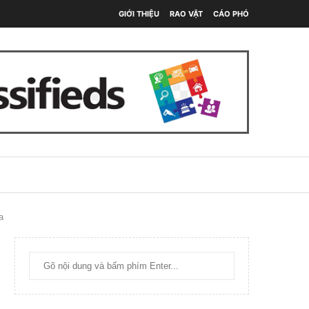
GIỚI THIỆU
RAO VẶT
CÁO PHÓ
a