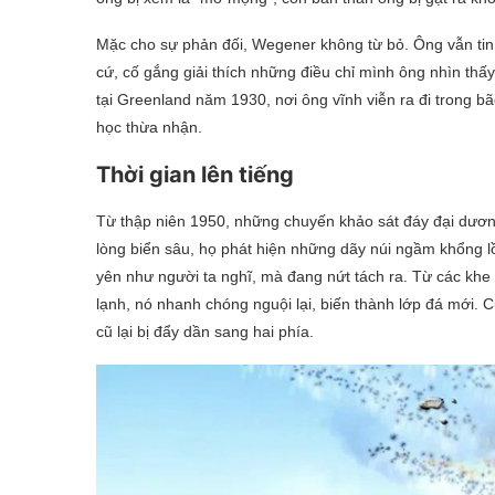
Mặc cho sự phản đối, Wegener không từ bỏ. Ông vẫn tin 
cứ, cố gắng giải thích những điều chỉ mình ông nhìn th
tại Greenland năm 1930, nơi ông vĩnh viễn ra đi trong bão
học thừa nhận.
Thời gian lên tiếng
Từ thập niên 1950, những chuyến khảo sát đáy đại dươn
lòng biển sâu, họ phát hiện những dãy núi ngầm khổng lồ
yên như người ta nghĩ, mà đang nứt tách ra. Từ các khe
lạnh, nó nhanh chóng nguội lại, biến thành lớp đá mới.
cũ lại bị đẩy dần sang hai phía.