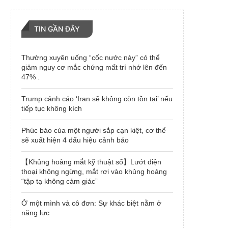
TIN GẦN ĐÂY
Thường xuyên uống “cốc nước này” có thể
giảm nguy cơ mắc chứng mất trí nhớ lên đến
47% .
Trump cảnh cáo ‘Iran sẽ không còn tồn tại’ nếu
tiếp tục không kích
Phúc báo của một người sắp cạn kiệt, cơ thể
sẽ xuất hiện 4 dấu hiệu cảnh báo
【Khủng hoảng mắt kỹ thuật số】Lướt điện
thoại không ngừng, mắt rơi vào khủng hoảng
“tập tạ không cảm giác”
Ở một mình và cô đơn: Sự khác biệt nằm ở
năng lực