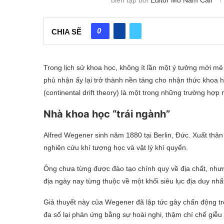
0
CHIA SẼ
Trong lịch sử khoa học, không ít lần một ý tưởng mới mẻ 
phủ nhận ấy lại trở thành nền tảng cho nhận thức khoa học
(continental drift theory) là một trong những trường hợp 
Nhà khoa học “trái ngành”
Alfred Wegener sinh năm 1880 tại Berlin, Đức. Xuất thân 
nghiên cứu khí tượng học và vật lý khí quyển.
Ông chưa từng được đào tạo chính quy về địa chất, nhưn
địa ngày nay từng thuộc về một khối siêu lục địa duy nhất
Giả thuyết này của Wegener đã lập tức gây chấn động tron
đa số lại phản ứng bằng sự hoài nghi, thậm chí chế giễu 