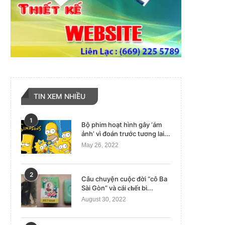
TIN XEM NHIỀU
1
Bộ phim hoạt hình gây ‘ám
ảnh’ vì đoán trước tương lai...
May 26, 2022
2
Câu chuyện cuộc đời “cô Ba
Sài Gòn” và cái 𝐜𝐡ế𝐭 bi...
August 30, 2022