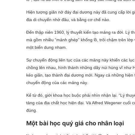
Hiện tượng giãn nở đáy đại dương này đã cung cấp lời g
địa di chuyển nhờ đâu, và bằng cơ chế nào.
Đến thập niên 1960, lý thuyết kiến tạo mảng ra đời. Lý th
mà gồm nhiều “mảnh ghép” khổng lồ, trôi chậm trên lớp 
một biển dung nham.
Sự chuyển động liên tục của các mảng này khiến các lục
chồng lên nhau, hình thành những dãy núi hùng vĩ như H
kéo giãn, tạo thành đại dương mới. Ngay cả những hiện 
chuyển động của các mảng này.
Kể từ đó, giới khoa học buộc phải nhìn nhận lại. “Lý thuyế
tảng của địa chất học hiện đại. Và Alfred Wegener cuối 
đúng.
Một bài học quý giá cho nhân loại