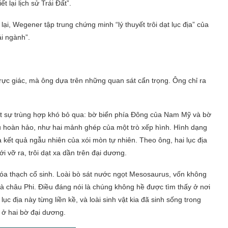
 lại lịch sử Trái Đất”.
ại, Wegener tập trung chứng minh “lý thuyết trôi dạt lục địa” của
ái ngành”.
rực giác, mà ông dựa trên những quan sát cẩn trọng. Ông chỉ ra
một sự trùng hợp khó bỏ qua: bờ biển phía Đông của Nam Mỹ và bờ
 hoàn hảo, như hai mảnh ghép của một trò xếp hình. Hình dạng
à kết quả ngẫu nhiên của xói mòn tự nhiên. Theo ông, hai lục địa
ới vỡ ra, trôi dạt xa dần trên đại dương.
óa thạch cổ sinh. Loài bò sát nước ngọt Mesosaurus, vốn không
 và châu Phi. Điều đáng nói là chúng không hề được tìm thấy ở nơi
ục địa này từng liền kề, và loài sinh vật kia đã sinh sống trong
h ở hai bờ đại dương.