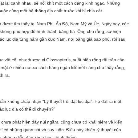
t lại cạnh nhau, sẽ nối khít một cách đáng kinh ngạc. Những
uộc cùng một hệ thống địa chất trước khi bị chia cắt.
 được tìm thấy tại Nam Phi, Ấn Độ, Nam Mỹ và Úc. Ngày nay, các
n không phù hợp để hình thành băng hà. Ông cho rằng, sự hiện
 các lục địa từng nằm gần cực Nam, nơi băng giá bao phủ, rồi sau
c vật cổ, như dương xỉ Glossopteris, xuất hiện rộng rãi trên các
ó mặt ở nhiều nơi xa cách hàng ngàn kilômét càng cho thấy rằng,
h ra.
ẫn không chấp nhận “Lý thuyết trôi dạt lục địa”. Họ đặt ra một
ác lục địa có thể di chuyển?”
 chưa phát hiện dãy núi ngầm, cũng chưa có khái niệm về kiến
 có những quan sát và suy luận. Điều này khiến lý thuyết của
ỏi những diễn đàn khoa học chính thống.