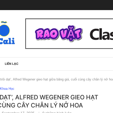
LIÊN LẠC
 trôi dạt’, Alfred Wegener gieo hạt giữa băng giá, cuối cùng cây chân lý nở ho
Khoa Học
 DẠT’, ALFRED WEGENER GIEO HẠT
 CÙNG CÂY CHÂN LÝ NỞ HOA
September 17, 2025
0 những bình luận