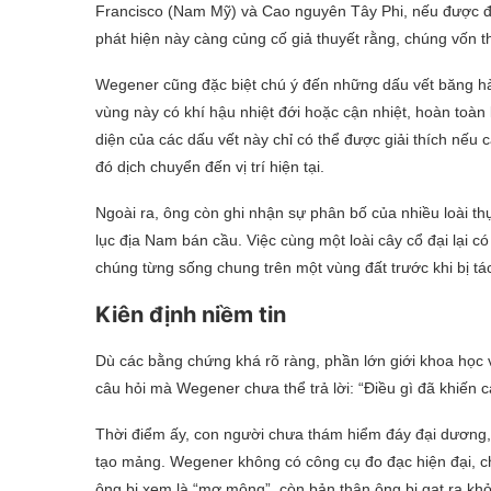
Francisco (Nam Mỹ) và Cao nguyên Tây Phi, nếu được đặ
phát hiện này càng củng cố giả thuyết rằng, chúng vốn th
Wegener cũng đặc biệt chú ý đến những dấu vết băng hà
vùng này có khí hậu nhiệt đới hoặc cận nhiệt, hoàn toà
diện của các dấu vết này chỉ có thể được giải thích nếu
đó dịch chuyển đến vị trí hiện tại.
Ngoài ra, ông còn ghi nhận sự phân bố của nhiều loài thự
lục địa Nam bán cầu. Việc cùng một loài cây cổ đại lại c
chúng từng sống chung trên một vùng đất trước khi bị tác
Kiên định niềm tin
Dù các bằng chứng khá rõ ràng, phần lớn giới khoa học v
câu hỏi mà Wegener chưa thể trả lời: “Điều gì đã khiến c
Thời điểm ấy, con người chưa thám hiểm đáy đại dương,
tạo mảng. Wegener không có công cụ đo đạc hiện đại, chỉ
ông bị xem là “mơ mộng”, còn bản thân ông bị gạt ra kh