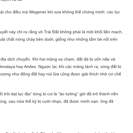
iải cho điều mà Wegener khi xưa không thể chứng minh: các lục
uyết này chỉ ra rằng vỏ Trái Đất không phải là một khối liền mạch,
vật chất nóng chảy bên dưới, giống như những tấm bè nổi trên
 địa dịch chuyển. Khi hai mảng va chạm, đất đá bị uốn nếp và
imalaya hay Andes. Ngược lại, khi các mảng tách ra, vùng đất bị
tượng như động đất hay núi lửa cũng được giải thích nhờ cơ chế
t trôi dạt lục địa” từng bị coi là “ảo tưởng” giờ đã trở thành nền
cùng, sau nửa thế kỷ bị cười nhạo, đã được minh oan: ông đã