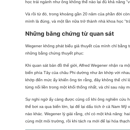
học trái ngành như ông không thể nào lại đủ khả năng “viết
Và rồi từ đó, trong khoảng gần 20 năm của phần đời còn l
mình là đúng, và một lần nữa trở thành nhà khoa học “tr
Những bằng chứng từ quan sát
Wegener không phát biểu giả thuyết của mình chỉ bằng t
những bằng chứng thuyết phục:
Khi quan sát bản đồ thế giới, Alfred Wegener nhận ra 
biển phía Tây của châu Phi dường như ăn khớp với nhau
khớp đến mức ấy khiến ông tin rằng, đây không thể chỉ l
từng nối liền trong một khối thống nhất, và chỉ sau này m
Sự nghi ngờ ấy càng được củng cố khi ông nghiên cứu h
thể bơi xa qua biển lớn, lại để lại dấu tích ở cả Nam Mỹ
nào khác. Wegener lý giải rằng, chỉ có một khả năng: hai l
cùng một môi trường, rồi khi tách ra mới để lại hóa thạc