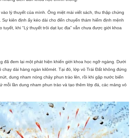
vào lý thuyết của mình. Ông miệt mài viết sách, thu thập chứng
ấy. Sự kiên định ấy kéo dài cho đến chuyến thám hiểm định mệnh
 tuyết, khi “Lý thuyết trôi dạt lục địa” vẫn chưa được giới khoa
g đã đem lại một phát hiện khiến giới khoa học ngỡ ngàng. Dưới
 chạy dài hàng ngàn kilômét. Tại đó, lớp vỏ Trái Đất không đứng
 nứt, dung nham nóng chảy phun trào lên, rồi khi gặp nước biển
 Cứ mỗi lần dung nham phun trào và tạo thêm lớp đá, các mảng vỏ