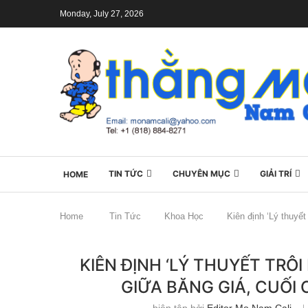
Monday, July 27, 2026
TIN TỨC
CHUYÊN MỤC
GIẢI TRÍ
HOME
Home
Tin Tức
Khoa Học
Kiên định ‘Lý thuyết
KIÊN ĐỊNH ‘LÝ THUYẾT TRÔI
GIỮA BĂNG GIÁ, CUỐI
biên tập bởi
Editor Mo Nam Cali