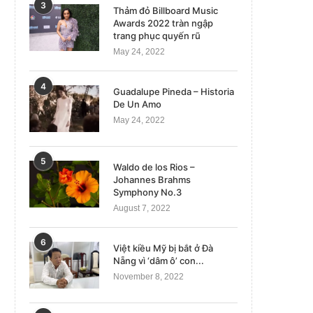
3
Thảm đỏ Billboard Music
Awards 2022 tràn ngập
trang phục quyến rũ
May 24, 2022
4
Guadalupe Pineda – Historia
De Un Amo
May 24, 2022
5
Waldo de los Rios –
Johannes Brahms
Symphony No.3
August 7, 2022
6
Việt kiều Mỹ bị bắt ở Đà
Nẵng vì ‘dâm ô’ con...
November 8, 2022