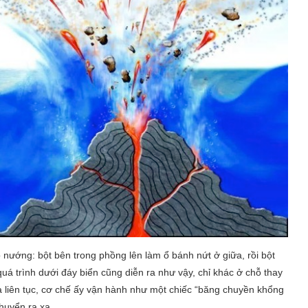
nướng: bột bên trong phồng lên làm ổ bánh nứt ở giữa, rồi bột
uá trình dưới đáy biển cũng diễn ra như vậy, chỉ khác ở chỗ thay
 liên tục, cơ chế ấy vận hành như một chiếc “băng chuyền khổng
huyển ra xa.