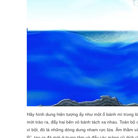
Hãy hình dung hiện tượng ấy như một ổ bánh mì trong lò 
mới trào ra, đẩy hai bên vỏ bánh tách xa nhau. Toàn bộ q
vì bột, đó là những dòng dung nham rực lửa. Âm thầm và
lồ”, tạo ra đá mới ở trung tâm và đẩy các mảng cũ dịch c