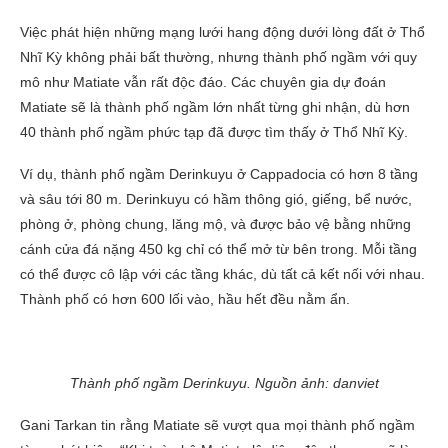
Việc phát hiện những mạng lưới hang động dưới lòng đất ở Thổ
Nhĩ Kỳ không phải bất thường, nhưng thành phố ngầm với quy
mô như Matiate vẫn rất độc đáo. Các chuyên gia dự đoán
Matiate sẽ là thành phố ngầm lớn nhất từng ghi nhận, dù hơn
40 thành phố ngầm phức tạp đã được tìm thấy ở Thổ Nhĩ Kỳ.
Ví dụ, thành phố ngầm Derinkuyu ở Cappadocia có hơn 8 tầng
và sâu tới 80 m. Derinkuyu có hầm thông gió, giếng, bể nước,
phòng ở, phòng chung, lăng mộ, và được bảo vệ bằng những
cánh cửa đá nặng 450 kg chỉ có thể mở từ bên trong. Mỗi tầng
có thể được cô lập với các tầng khác, dù tất cả kết nối với nhau.
Thành phố có hơn 600 lối vào, hầu hết đều nằm ẩn.
Thành phố ngầm Derinkuyu. Nguồn ảnh: danviet
Gani Tarkan tin rằng Matiate sẽ vượt qua mọi thành phố ngầm