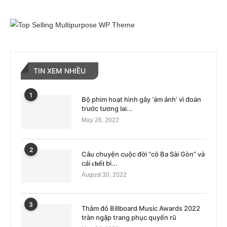
TIN XEM NHIỀU
1
Bộ phim hoạt hình gây ‘ám ảnh’ vì đoán
trước tương lai...
May 26, 2022
2
Câu chuyện cuộc đời “cô Ba Sài Gòn” và
cái 𝐜𝐡ế𝐭 bi...
August 30, 2022
3
Thảm đỏ Billboard Music Awards 2022
tràn ngập trang phục quyến rũ