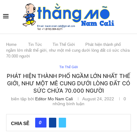
Home
Tin Tức
Tin Thế Giới
Phát hiện thành phố
ngầm lớn nhất thế giới, như một mê cung dưới lòng đất có sức chứa
70.000 người
Tin Thế Giới
PHÁT HIỆN THÀNH PHỐ NGẦM LỚN NHẤT THẾ
GIỚI, NHƯ MỘT MÊ CUNG DƯỚI LÒNG ĐẤT CÓ
SỨC CHỨA 70.000 NGƯỜI
biên tập bởi
Editor Mo Nam Cali
August 24, 2022
0
những bình luận
0
CHIA SẼ