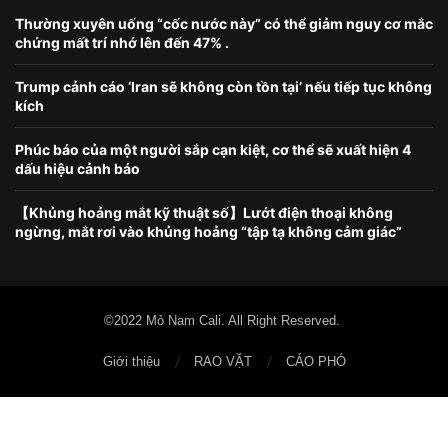
Thường xuyên uống “cốc nước này” có thể giảm nguy cơ mắc
chứng mất trí nhớ lên đến 47% .
Trump cảnh cáo ‘Iran sẽ không còn tồn tại’ nếu tiếp tục không
kích
Phúc báo của một người sắp cạn kiệt, cơ thể sẽ xuất hiện 4
dấu hiệu cảnh báo
【Khủng hoảng mắt kỹ thuật số】Lướt điện thoại không
ngừng, mắt rơi vào khủng hoảng “tập tạ không cảm giác”
©2022 Mỏ Nam Cali. All Right Reserved.
Giới thiệu
RAO VẶT
CÁO PHÓ