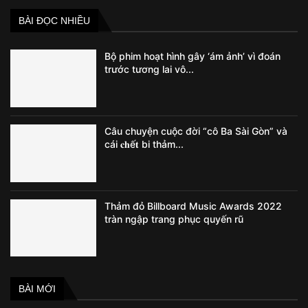
BÀI ĐỌC NHIỀU
Bộ phim hoạt hình gây ‘ám ảnh’ vì đoán
trước tương lai vô...
Câu chuyện cuộc đời “cô Ba Sài Gòn” và
cái 𝐜𝐡ế𝐭 bi thảm...
Thảm đỏ Billboard Music Awards 2022
tràn ngập trang phục quyến rũ
BÀI MỚI