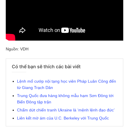
Nguồn: VDH
Có thể bạn sẽ thích các bài viết
Lệnh mổ cướp nội tạng học viên Pháp Luân Công đến
từ Giang Trạch Dân
Trung Quốc đưa hàng không mẫu hạm Sơn Đông tới
Biển Đông tập trận
Chấm dứt chiến tranh Ukraine là ‘mệnh lệnh đạo đức’
Liên kết mờ ám của U.C. Berkeley với Trung Quốc