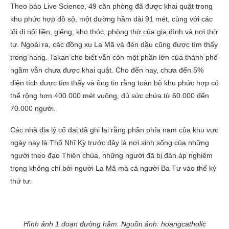
Theo báo Live Science, 49 căn phòng đã được khai quật trong
khu phức hợp đồ sộ, một đường hầm dài 91 mét, cùng với các
lối đi nối liền, giếng, kho thóc, phòng thờ của gia đình và nơi thờ
tự. Ngoài ra, các đồng xu La Mã và đèn dầu cũng được tìm thấy
trong hang. Takan cho biết vẫn còn một phần lớn của thành phố
ngầm vẫn chưa được khai quật. Cho đến nay, chưa đến 5%
diện tích được tìm thấy và ông tin rằng toàn bộ khu phức hợp có
thể rộng hơn 400.000 mét vuông, đủ sức chứa từ 60.000 đến
70.000 người.
Các nhà địa lý cổ đại đã ghi lại rằng phần phía nam của khu vực
ngày nay là Thổ Nhĩ Kỳ trước đây là nơi sinh sống của những
người theo đạo Thiên chúa, những người đã bị đàn áp nghiêm
trọng không chỉ bởi người La Mã mà cả người Ba Tư vào thế kỷ
thứ tư.
Hình ảnh 1 đoạn đường hầm. Nguồn ảnh: hoangcatholic