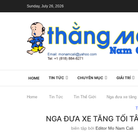
Sunday, July 26, 2026
TIN TỨC
CHUYÊN MỤC
GIẢI TRÍ
HOME
Home
Tin Tức
Tin Thế Giới
Nga đưa xe tăng t
T
NGA ĐƯA XE TĂNG TỐI T
biên tập bởi
Editor Mo Nam Cali