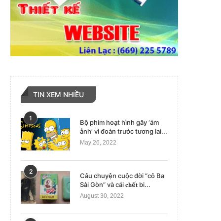
TIN XEM NHIỀU
1
Bộ phim hoạt hình gây ‘ám
ảnh’ vì đoán trước tương lai...
May 26, 2022
2
Câu chuyện cuộc đời “cô Ba
Sài Gòn” và cái 𝐜𝐡ế𝐭 bi...
August 30, 2022