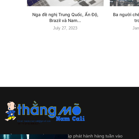
Nga đề nghị Trung Quốc, Ấn Độ,
Ba người chế
Brazil và Nam...
tr
July 27, 2023
Jan
Thằng Mõ
là tập tuần san độc lập phát hành hàng tuần vào