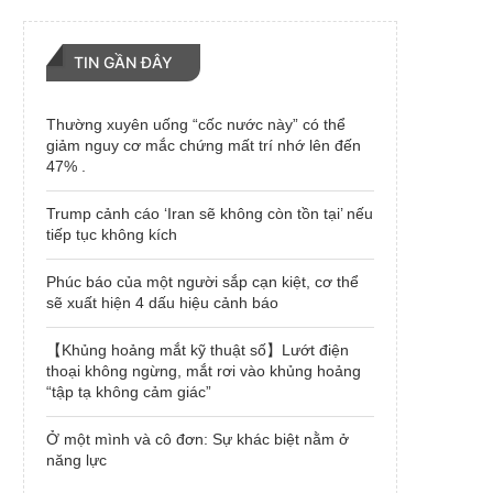
TIN GẦN ĐÂY
Thường xuyên uống “cốc nước này” có thể
giảm nguy cơ mắc chứng mất trí nhớ lên đến
47% .
Trump cảnh cáo ‘Iran sẽ không còn tồn tại’ nếu
tiếp tục không kích
Phúc báo của một người sắp cạn kiệt, cơ thể
sẽ xuất hiện 4 dấu hiệu cảnh báo
【Khủng hoảng mắt kỹ thuật số】Lướt điện
thoại không ngừng, mắt rơi vào khủng hoảng
“tập tạ không cảm giác”
Ở một mình và cô đơn: Sự khác biệt nằm ở
năng lực