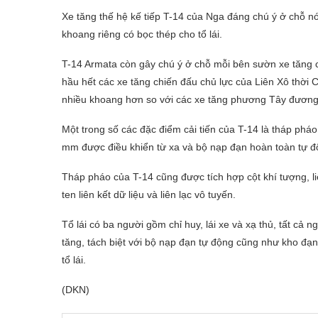
Xe tăng thế hệ kế tiếp T-14 của Nga đáng chú ý ở chỗ nó
khoang riêng có bọc thép cho tổ lái.
T-14 Armata còn gây chú ý ở chỗ mỗi bên sườn xe tăng c
hầu hết các xe tăng chiến đấu chủ lực của Liên Xô thời
nhiều khoang hơn so với các xe tăng phương Tây đương 
Một trong số các đặc điểm cải tiến của T-14 là tháp ph
mm được điều khiển từ xa và bộ nạp đạn hoàn toàn tự đ
Tháp pháo của T-14 cũng được tích hợp cột khí tượng, li
ten liên kết dữ liệu và liên lạc vô tuyến.
Tổ lái có ba người gồm chỉ huy, lái xe và xạ thủ, tất cả
tăng, tách biệt với bộ nạp đạn tự động cũng như kho đạn
tổ lái.
(DKN)