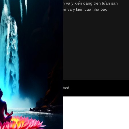
ngày Thứ Bảy. Những quan diểm và ý kiến đăng trên tuần san
này không nhất thiết là quan diểm và ý kiến của nhà báo
và/hoặc là người bảo trợ.
©2022 Mỏ Nam Cali. All Right Reserved.