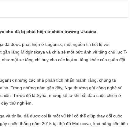
ợc cho đã bị phát hiện ở chiến trường Ukraina.
 đã được phát hiện ở Lugansk, một nguồn tin tiết lộ với
ặt gần làng Midginskaya và chia sẻ một bức ảnh về tăng chủ lực T-
như một xe tăng chỉ huy cho các loại xe tăng khác của quân đội
Lugansk nhưng các nhà phân tích nhấn mạnh rằng, chúng ta
raina. Trong những năm gần đây, Nga thường gửi công nghệ vũ
 chiến. Trước đó là Syria, nhưng kể từ khi bắt đầu cuộc chiến ở
 đây thử nghiệm.
a và từ lâu đã được coi là một vũ khí có thể giúp thay đổi cuộc
 Ngày chiến thắng năm 2015 tại thủ đô Matxcova, khả năng tiên tiến