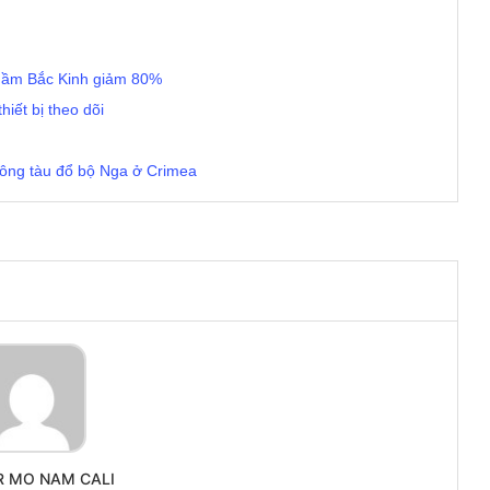
 ngầm Bắc Kinh giảm 80%
iết bị theo dõi
công tàu đổ bộ Nga ở Crimea
R MO NAM CALI