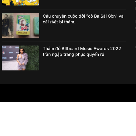
Câu chuyện cuộc đời “cô Ba Sài Gòn” và
cái 𝐜𝐡ế𝐭 bi thảm...
Thảm đỏ Billboard Music Awards 2022
tràn ngập trang phục quyến rũ