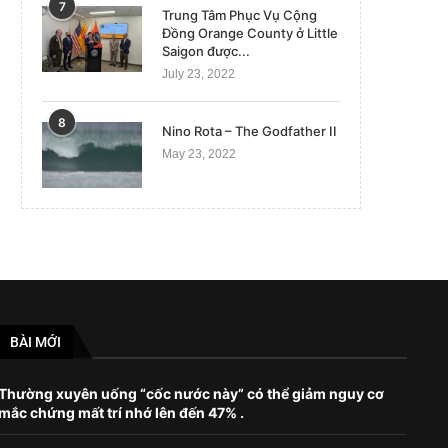
7
Trung Tâm Phục Vụ Cộng
Đồng Orange County ở Little
Quần áo ‘Made in China’ đầu độc thế
Nga gây chiến để Putin là
Saigon được...
giới: Vén...
thống ‘đến hết...
July 23, 2022
September 27, 2022
January 1, 2023
8
Nino Rota – The Godfather II
May 23, 2022
BÀI MỚI
Thường xuyên uống “cốc nước này” có thể giảm nguy cơ
mắc chứng mất trí nhớ lên đến 47% .