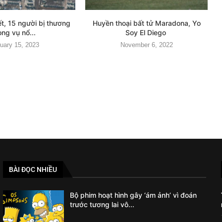
t, 15 người bị thương
Huyền thoại bất tử Maradona, Yo
ong vụ nổ...
Soy El Diego
uary 15, 2023
November 6, 2022
BÀI ĐỌC NHIỀU
Bộ phim hoạt hình gây ‘ám ảnh’ vì đoán
trước tương lai vô...