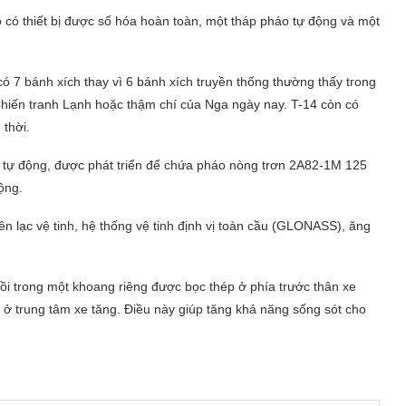
 có thiết bị được số hóa hoàn toàn, một tháp pháo tự động và một
ó 7 bánh xích thay vì 6 bánh xích truyền thống thường thấy trong
 Chiến tranh Lạnh hoặc thậm chí của Nga ngày nay. T-14 còn có
thời.
áo tự động, được phát triển để chứa pháo nòng trơn 2A82-1M 125
ộng.
ên lạc vệ tinh, hệ thống vệ tinh định vị toàn cầu (GLONASS), ăng
 ngồi trong một khoang riêng được bọc thép ở phía trước thân xe
 ở trung tâm xe tăng. Điều này giúp tăng khả năng sống sót cho