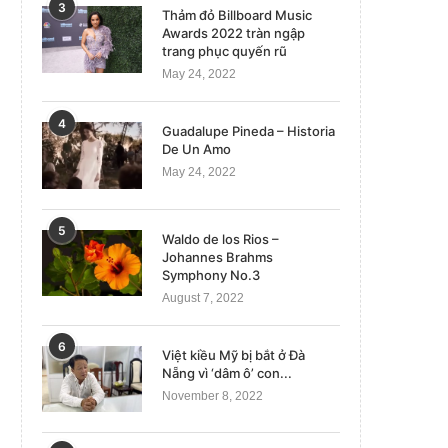
3
Thảm đỏ Billboard Music
Awards 2022 tràn ngập
trang phục quyến rũ
May 24, 2022
4
Guadalupe Pineda – Historia
De Un Amo
May 24, 2022
5
Waldo de los Rios –
Johannes Brahms
Symphony No.3
August 7, 2022
6
Việt kiều Mỹ bị bắt ở Đà
Nẵng vì ‘dâm ô’ con...
November 8, 2022