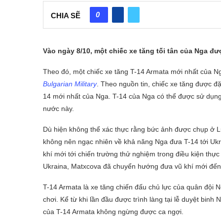
0
CHIA SẼ
Vào ngày 8/10, một chiếc xe tăng tối tân của Nga đư
Theo đó, một chiếc xe tăng T-14 Armata mới nhất của Nga
Bulgarian Military
. Theo nguồn tin, chiếc xe tăng được đ
14 mới nhất của Nga. T-14 của Nga có thể được sử dụng 
nước này.
Dù hiện không thể xác thực rằng bức ảnh được chụp ở 
không nên ngạc nhiên về khả năng Nga đưa T-14 tới Uk
khí mới tới chiến trường thử nghiệm trong điều kiện thực
Ukraina, Matxcova đã chuyển hướng đưa vũ khí mới đến
T-14 Armata là xe tăng chiến đấu chủ lực của quân đội Ng
chơi. Kể từ khi lần đầu được trình làng tại lễ duyệt binh
của T-14 Armata không ngừng được ca ngợi.