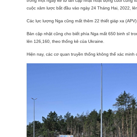
trong một ngày kể từ lần cập nhật hoạt động cuối cùng v
cuộc xâm lược bắt đầu vào ngày 24 Tháng Hai, 2022, lên
Các lực lượng Nga cũng mất thêm 22 thiết giáp xa (APV)
Bản cập nhật cũng cho biết phía Nga mất 650 binh sĩ tr
lên 126,160, theo thống kê của Ukraine.
Hiện nay, các cơ quan truyền thống không thể xác minh 