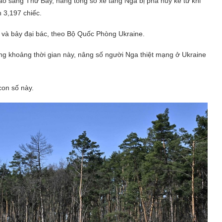
ào sáng Thứ Bảy, nâng tổng số xe tăng Nga bị phá hủy kể từ khi
 3,197 chiếc.
 và bảy đại bác, theo Bộ Quốc Phòng Ukraine.
ong khoảng thời gian này, nâng số người Nga thiệt mạng ở Ukraine
con số này.