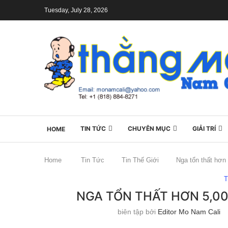
Tuesday, July 28, 2026
TIN TỨC
CHUYÊN MỤC
GIẢI TRÍ
HOME
Home
Tin Tức
Tin Thế Giới
Nga tổn thất hơn 
T
NGA TỔN THẤT HƠN 5,0
biên tập bởi
Editor Mo Nam Cali