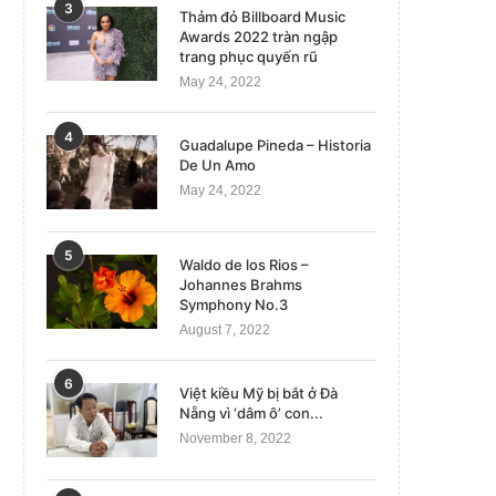
3
Thảm đỏ Billboard Music
Awards 2022 tràn ngập
trang phục quyến rũ
May 24, 2022
4
Guadalupe Pineda – Historia
De Un Amo
May 24, 2022
5
Waldo de los Rios –
Johannes Brahms
Symphony No.3
August 7, 2022
6
Việt kiều Mỹ bị bắt ở Đà
Nẵng vì ‘dâm ô’ con...
November 8, 2022