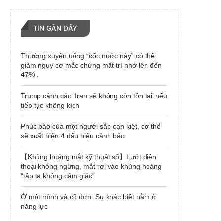
TIN GẦN ĐÂY
Thường xuyên uống “cốc nước này” có thể
giảm nguy cơ mắc chứng mất trí nhớ lên đến
47% .
Trump cảnh cáo ‘Iran sẽ không còn tồn tại’ nếu
tiếp tục không kích
Phúc báo của một người sắp cạn kiệt, cơ thể
sẽ xuất hiện 4 dấu hiệu cảnh báo
【Khủng hoảng mắt kỹ thuật số】Lướt điện
thoại không ngừng, mắt rơi vào khủng hoảng
“tập tạ không cảm giác”
Ở một mình và cô đơn: Sự khác biệt nằm ở
năng lực