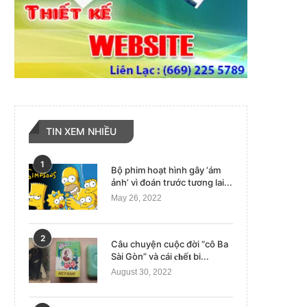
TIN XEM NHIỀU
1
Bộ phim hoạt hình gây ‘ám
ảnh’ vì đoán trước tương lai...
May 26, 2022
2
Câu chuyện cuộc đời “cô Ba
Sài Gòn” và cái 𝐜𝐡ế𝐭 bi...
August 30, 2022