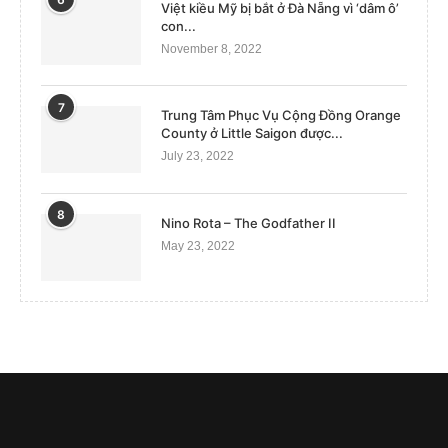
Việt kiều Mỹ bị bắt ở Đà Nẵng vì ‘dâm ô’
con...
November 8, 2022
7
Trung Tâm Phục Vụ Cộng Đồng Orange
County ở Little Saigon được...
July 23, 2022
8
Nino Rota – The Godfather II
May 23, 2022