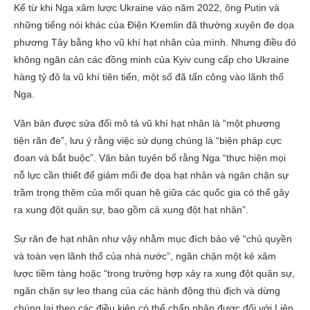
Kể từ khi Nga xâm lược Ukraine vào năm 2022, ông Putin và
những tiếng nói khác của Điện Kremlin đã thường xuyên đe dọa
phương Tây bằng kho vũ khí hạt nhân của mình. Nhưng điều đó
không ngăn cản các đồng minh của Kyiv cung cấp cho Ukraine
hàng tỷ đô la vũ khí tiên tiến, một số đã tấn công vào lãnh thổ
Nga.
Văn bản được sửa đổi mô tả vũ khí hạt nhân là “một phương
tiện răn đe”, lưu ý rằng việc sử dụng chúng là “biện pháp cực
đoan và bắt buộc”. Văn bản tuyên bố rằng Nga “thực hiện mọi
nỗ lực cần thiết để giảm mối đe dọa hạt nhân và ngăn chặn sự
trầm trọng thêm của mối quan hệ giữa các quốc gia có thể gây
ra xung đột quân sự, bao gồm cả xung đột hạt nhân”.
Sự răn đe hạt nhân như vậy nhằm mục đích bảo vệ “chủ quyền
và toàn vẹn lãnh thổ của nhà nước”, ngăn chặn một kẻ xâm
lược tiềm tàng hoặc “trong trường hợp xảy ra xung đột quân sự,
ngăn chặn sự leo thang của các hành động thù địch và dừng
chúng lại theo các điều kiện có thể chấp nhận được đối với Liên