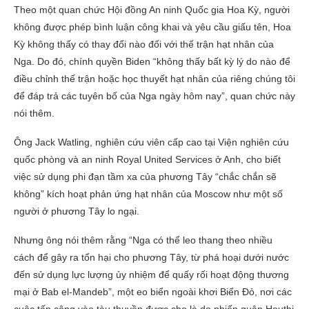
Theo một quan chức Hội đồng An ninh Quốc gia Hoa Kỳ, người
không được phép bình luận công khai và yêu cầu giấu tên, Hoa
Kỳ không thấy có thay đổi nào đối với thế trận hạt nhân của
Nga. Do đó, chính quyền Biden “không thấy bất kỳ lý do nào để
điều chỉnh thế trận hoặc học thuyết hạt nhân của riêng chúng tôi
để đáp trả các tuyên bố của Nga ngày hôm nay”, quan chức này
nói thêm.
Ông Jack Watling, nghiên cứu viên cấp cao tại Viện nghiên cứu
quốc phòng và an ninh Royal United Services ở Anh, cho biết
việc sử dụng phi đạn tầm xa của phương Tây “chắc chắn sẽ
không” kích hoạt phản ứng hạt nhân của Moscow như một số
người ở phương Tây lo ngại.
Nhưng ông nói thêm rằng “Nga có thể leo thang theo nhiều
cách để gây ra tổn hại cho phương Tây, từ phá hoại dưới nước
đến sử dụng lực lượng ủy nhiệm để quấy rối hoạt động thương
mại ở Bab el-Mandeb”, một eo biển ngoài khơi Biển Đỏ, nơi các
cuộc tấn công vào tàu thuyền được cho là do phiến quân Houthi