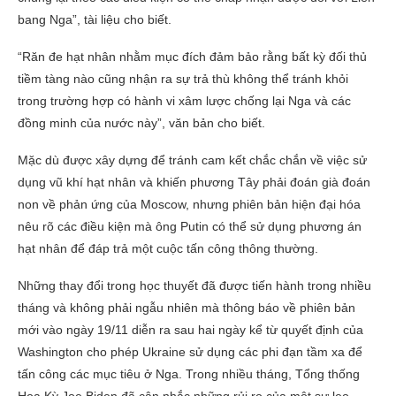
bang Nga”, tài liệu cho biết.
“Răn đe hạt nhân nhằm mục đích đảm bảo rằng bất kỳ đối thủ
tiềm tàng nào cũng nhận ra sự trả thù không thể tránh khỏi
trong trường hợp có hành vi xâm lược chống lại Nga và các
đồng minh của nước này”, văn bản cho biết.
Mặc dù được xây dựng để tránh cam kết chắc chắn về việc sử
dụng vũ khí hạt nhân và khiến phương Tây phải đoán già đoán
non về phản ứng của Moscow, nhưng phiên bản hiện đại hóa
nêu rõ các điều kiện mà ông Putin có thể sử dụng phương án
hạt nhân để đáp trả một cuộc tấn công thông thường.
Những thay đổi trong học thuyết đã được tiến hành trong nhiều
tháng và không phải ngẫu nhiên mà thông báo về phiên bản
mới vào ngày 19/11 diễn ra sau hai ngày kể từ quyết định của
Washington cho phép Ukraine sử dụng các phi đạn tầm xa để
tấn công các mục tiêu ở Nga. Trong nhiều tháng, Tổng thống
Hoa Kỳ Joe Biden đã cân nhắc những rủi ro của một sự leo