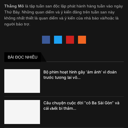
Thằng Mõ
là tập tuần san độc lập phát hành hàng tuần vào ngày
Thứ Bảy. Những quan diểm và ý kiến đăng trên tuần san này
không nhất thiết là quan diểm và ý kiến của nhà báo và/hoặc là
người bảo trợ.
BÀI ĐỌC NHIỀU
Bộ phim hoạt hình gây ‘ám ảnh’ vì đoán
trước tương lai vô...
Câu chuyện cuộc đời “cô Ba Sài Gòn” và
cái 𝐜𝐡ế𝐭 bi thảm...