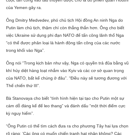
của Yemen gây ra.
Ông Dmitry Medvedev, phó chủ tịch Hội đồng An ninh Nga do
Putin làm chủ tịch, thậm chí còn thẳng thắn hơn. Ông cho biết
việc Ukraine sử dụng phi đạn NATO để tấn công lãnh thổ Nga
“có thể được phân loại là hành động tấn công của các nước
trong khối vào Nga”.
Ông nói “Trong kịch bản như vậy, Nga có quyền trả đũa bằng vũ
khí hủy diệt hàng loạt nhắm vào Kyiv và các cơ sở quan trọng
của NATO, bất kể chúng ở đâu”. “Điều này sẽ tương đương với
Thế chiến thứ III”.
Bà Stanovaya cho biết “tình hình hiện tại tạo cho Putin một sự
cám dỗ đáng kể để leo thang” và đánh dấu “một thời điểm cực
kỳ nguy hiểm”.
“Ông Putin có thể tìm cách đưa ra cho phương Tây hai lựa chọn
rõ ràng: ‘Các ông có muốn chiến tranh hạt nhân không? Các