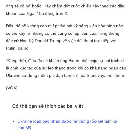
ông sẽ có nó’ hoặc ‘Hãy chấm dứt cuộc chiến này theo các điều
khoản của Nga’,” bà đăng trên X.
Điều đó sẽ không can thiệp vào bất kỳ sáng kiến hòa bình nào
có thể xảy ra nhưng có thể củng cố lập luận của Tổng thống
đắc cử Hoa Kỳ Donald Trump về việc đối thoại trực tiếp với
Putin, bà nói.
“Đồng thời, điều đó sẽ khiến ông Biden phải chịu sự chỉ trích vì
là chất xúc tác của sự leo thang trong khi có khả năng ngăn cản
Ukraine sử dụng thêm phi đạn tầm xa”, bà Stanovaya nói thêm.
(VOA)
Có thể bạn sẽ thích các bài viết
Ukraine loan báo nhận được hệ thống rốc-két tầm xa
của Mỹ