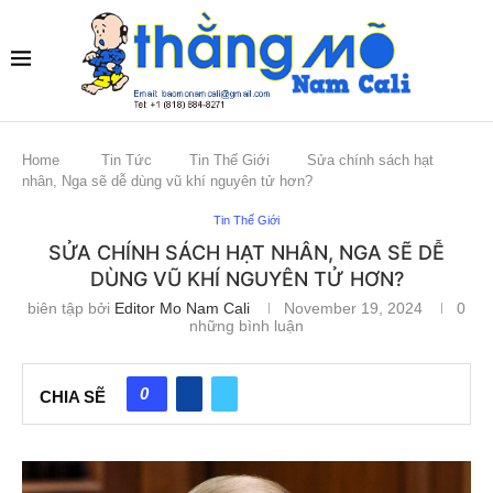
Home
Tin Tức
Tin Thế Giới
Sửa chính sách hạt
nhân, Nga sẽ dễ dùng vũ khí nguyên tử hơn?
Tin Thế Giới
SỬA CHÍNH SÁCH HẠT NHÂN, NGA SẼ DỄ
DÙNG VŨ KHÍ NGUYÊN TỬ HƠN?
biên tập bởi
Editor Mo Nam Cali
November 19, 2024
0
những bình luận
0
CHIA SẼ