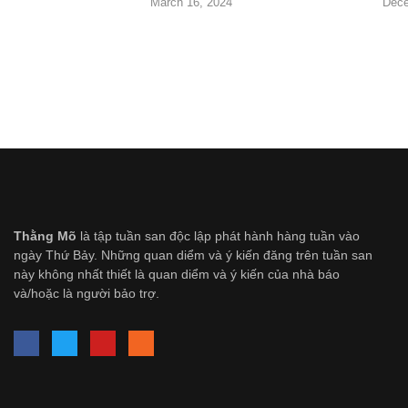
March 16, 2024
Dece
Thằng Mõ
là tập tuần san độc lập phát hành hàng tuần vào
ngày Thứ Bảy. Những quan diểm và ý kiến đăng trên tuần san
này không nhất thiết là quan diểm và ý kiến của nhà báo
và/hoặc là người bảo trợ.