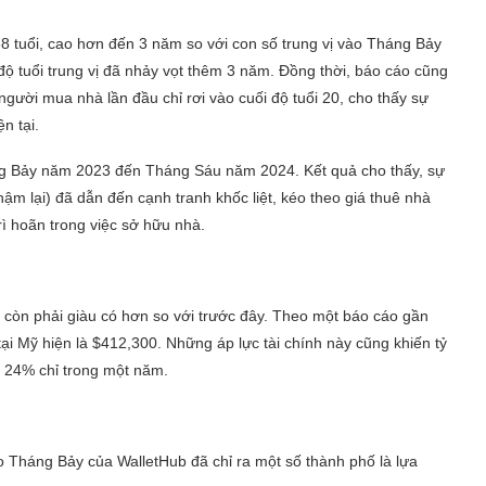
38 tuổi, cao hơn đến 3 năm so với con số trung vị vào Tháng Bảy
ộ tuổi trung vị đã nhảy vọt thêm 3 năm. Đồng thời, báo cáo cũng
 người mua nhà lần đầu chỉ rơi vào cuối độ tuổi 20, cho thấy sự
n tại.
ng Bảy năm 2023 đến Tháng Sáu năm 2024. Kết quả cho thấy, sự
ậm lại) đã dẫn đến cạnh tranh khốc liệt, kéo theo giá thuê nhà
rì hoãn trong việc sở hữu nhà.
 còn phải giàu có hơn so với trước đây. Theo một báo cáo gần
tại Mỹ hiện là $412,300. Những áp lực tài chính này cũng khiến tỷ
 24% chỉ trong một năm.
 Tháng Bảy của WalletHub đã chỉ ra một số thành phố là lựa