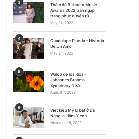
3
Thảm đỏ Billboard Music
Awards 2022 tràn ngập
trang phục quyến rũ
May 24, 2022
4
Guadalupe Pineda – Historia
De Un Amo
May 24, 2022
5
Waldo de los Rios –
Johannes Brahms
Symphony No.3
August 7, 2022
6
Việt kiều Mỹ bị bắt ở Đà
Nẵng vì ‘dâm ô’ con...
November 8, 2022