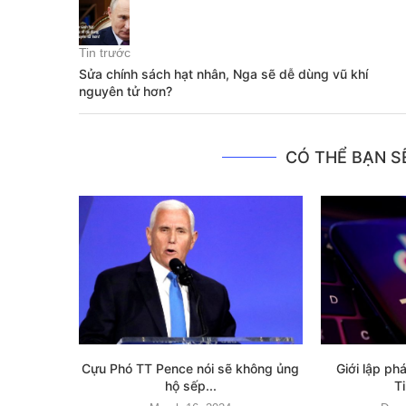
Tin trước
Sửa chính sách hạt nhân, Nga sẽ dễ dùng vũ khí
nguyên tử hơn?
CÓ THỂ BẠN SẼ
Cựu Phó TT Pence nói sẽ không ủng
Giới lập ph
hộ sếp...
T