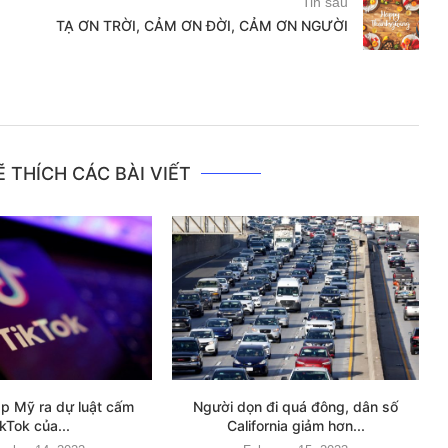
Tin sau
TẠ ƠN TRỜI, CẢM ƠN ĐỜI, CẢM ƠN NGƯỜI
 THÍCH CÁC BÀI VIẾT
áp Mỹ ra dự luật cấm
Người dọn đi quá đông, dân số
ikTok của...
California giảm hơn...