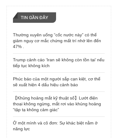
TIN GẦN ĐÂY
Thường xuyên uống “cốc nước này” có thể
giảm nguy cơ mắc chứng mất trí nhớ lên đến
47% .
Trump cảnh cáo ‘Iran sẽ không còn tồn tại’ nếu
tiếp tục không kích
Phúc báo của một người sắp cạn kiệt, cơ thể
sẽ xuất hiện 4 dấu hiệu cảnh báo
【Khủng hoảng mắt kỹ thuật số】Lướt điện
thoại không ngừng, mắt rơi vào khủng hoảng
“tập tạ không cảm giác”
Ở một mình và cô đơn: Sự khác biệt nằm ở
năng lực