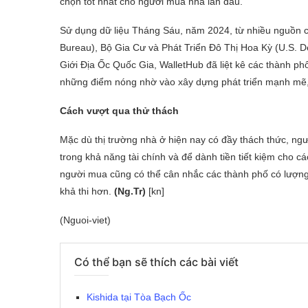
chọn tốt nhất cho người mua nhà lần đầu.
Sử dụng dữ liệu Tháng Sáu, năm 2024, từ nhiều nguồn
Bureau), Bộ Gia Cư và Phát Triển Đô Thị Hoa Kỳ (U.S. 
Giới Địa Ốc Quốc Gia, WalletHub đã liệt kê các thành ph
những điểm nóng nhờ vào xây dựng phát triển mạnh mẽ,
Cách vượt qua thử thách
Mặc dù thị trường nhà ở hiện nay có đầy thách thức, n
trong khả năng tài chính và để dành tiền tiết kiệm cho các
người mua cũng có thể cân nhắc các thành phố có lượng
khả thi hơn.
(Ng.Tr)
[kn]
(Nguoi-viet)
Có thể bạn sẽ thích các bài viết
Kishida tại Tòa Bạch Ốc