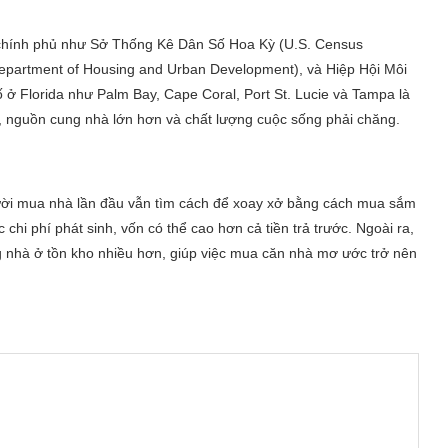
 chính phủ như Sở Thống Kê Dân Số Hoa Kỳ (U.S. Census
Department of Housing and Urban Development), và Hiệp Hội Môi
ố ở Florida như Palm Bay, Cape Coral, Port St. Lucie và Tampa là
 nguồn cung nhà lớn hơn và chất lượng cuộc sống phải chăng.
gười mua nhà lần đầu vẫn tìm cách để xoay xở bằng cách mua sắm
 chi phí phát sinh, vốn có thể cao hơn cả tiền trả trước. Ngoài ra,
 nhà ở tồn kho nhiều hơn, giúp việc mua căn nhà mơ ước trở nên