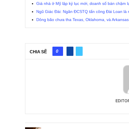
Giá nhà ở Mỹ lập kỷ lục mới, doanh số bán chậm l
Ngũ Giác Đài: Ngăn ĐCSTQ tấn công Đài Loan là 
Dông bão chưa tha Texas, Oklahoma, và Arkansas, 
0
CHIA SẼ
EDITO