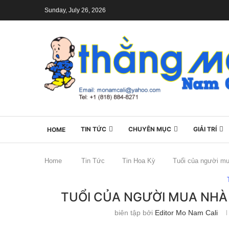
Sunday, July 26, 2026
TIN TỨC
CHUYÊN MỤC
GIẢI TRÍ
HOME
Home
Tin Tức
Tin Hoa Kỳ
Tuổi của người mu
TUỔI CỦA NGƯỜI MUA NHÀ
biên tập bởi
Editor Mo Nam Cali