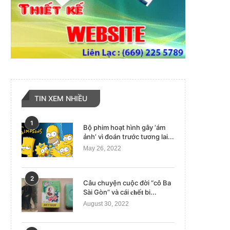
TIN XEM NHIỀU
1
Bộ phim hoạt hình gây ‘ám
ảnh’ vì đoán trước tương lai...
May 26, 2022
2
Câu chuyện cuộc đời “cô Ba
Sài Gòn” và cái 𝐜𝐡ế𝐭 bi...
August 30, 2022