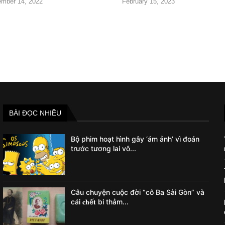
mber 14, 2022
February 15, 2023
BÀI ĐỌC NHIỀU
Bộ phim hoạt hình gây ‘ám ảnh’ vì đoán
trước tương lai vô...
Câu chuyện cuộc đời “cô Ba Sài Gòn” và
cái 𝐜𝐡ế𝐭 bi thảm...