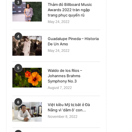
3
Thảm đỏ Billboard Music
Awards 2022 tràn ngập
trang phục quyến rũ
May 24, 2022
4
Guadalupe Pineda – Historia
De Un Amo
May 24, 2022
5
Waldo de los Rios –
Johannes Brahms
Symphony No.3
August 7, 2022
6
Việt kiều Mỹ bị bắt ở Đà
Nẵng vì ‘dâm ô’ con...
November 8, 2022