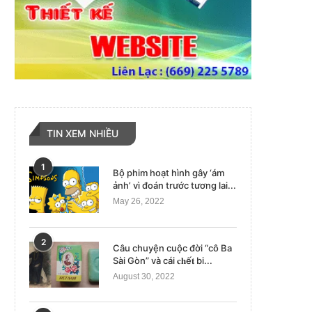
TIN XEM NHIỀU
1
Bộ phim hoạt hình gây ‘ám
ảnh’ vì đoán trước tương lai...
May 26, 2022
2
Câu chuyện cuộc đời “cô Ba
Sài Gòn” và cái 𝐜𝐡ế𝐭 bi...
August 30, 2022