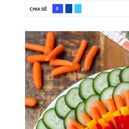
0
CHIA SẼ