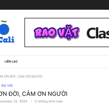
LIÊN LẠC
ẢM ƠN ĐỜI, CẢM ƠN NGƯỜI
Bài Viết
 ƠN ĐỜI, CẢM ƠN NGƯỜI
ovember 22, 2024
0 những bình luận