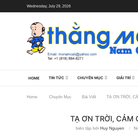
Wednesday, July 29, 2026
TIN TỨC
CHUYÊN MỤC
GIẢI TRÍ
HOME
Home
Chuyên Mục
Bài Viết
TẠ ƠN TRỜI, C
TẠ ƠN TRỜI, CẢM
biên tập bởi
Huy Nguyen
N