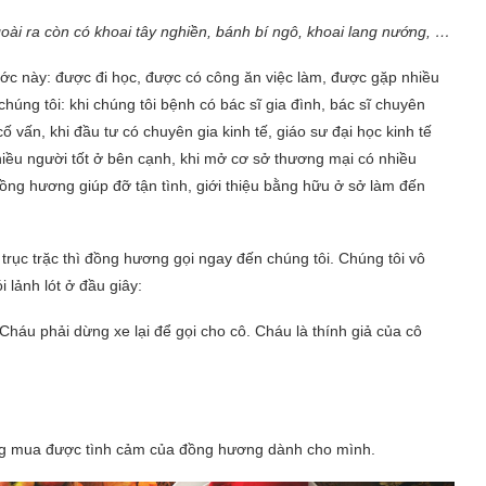
ài ra còn có khoai tây nghiền, bánh bí ngô, khoai lang nướng, …
ước này: được đi học, được có công ăn việc làm, được gặp nhiều
úng tôi: khi chúng tôi bệnh có bác sĩ gia đình, bác sĩ chuyên
ố vấn, khi đầu tư có chuyên gia kinh tế, giáo sư đại học kinh tế
nhiều người tốt ở bên cạnh, khi mở cơ sở thương mại có nhiều
đồng hương giúp đỡ tận tình, giới thiệu bằng hữu ở sở làm đến
trục trặc thì đồng hương gọi ngay đến chúng tôi. Chúng tôi vô
 lảnh lót ở đầu giây:
Cháu phải dừng xe lại để gọi cho cô. Cháu là thính giả của cô
ông mua được tình cảm của đồng hương dành cho mình.