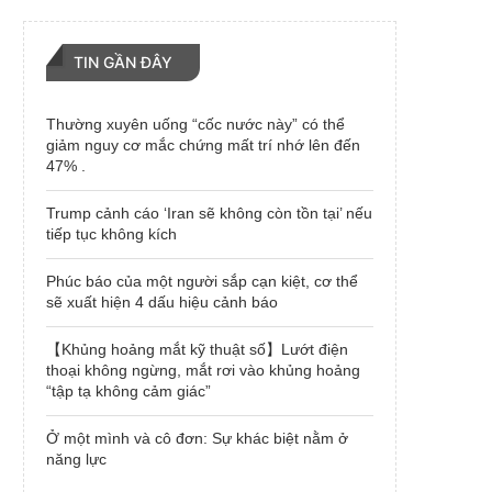
TIN GẦN ĐÂY
Thường xuyên uống “cốc nước này” có thể
giảm nguy cơ mắc chứng mất trí nhớ lên đến
47% .
Trump cảnh cáo ‘Iran sẽ không còn tồn tại’ nếu
tiếp tục không kích
Phúc báo của một người sắp cạn kiệt, cơ thể
sẽ xuất hiện 4 dấu hiệu cảnh báo
【Khủng hoảng mắt kỹ thuật số】Lướt điện
thoại không ngừng, mắt rơi vào khủng hoảng
“tập tạ không cảm giác”
Ở một mình và cô đơn: Sự khác biệt nằm ở
năng lực