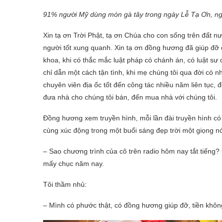
91% người Mỹ dùng món gà tây trong ngày Lễ Tạ Ơn, ngo
Xin tạ ơn Trời Phật, tạ ơn Chúa cho con sống trên đất n
người tốt xung quanh. Xin tạ ơn đồng hương đã giúp đỡ ch
khoa, khi có thắc mắc luật pháp có chánh án, có luật sư c
chỉ dẫn một cách tận tình, khi mẹ chúng tôi qua đời có 
chuyên viên địa ốc tốt đến công tác nhiều năm liên tục, 
đưa nhà cho chúng tôi bán, đến mua nhà với chúng tôi.
Đồng hương xem truyền hình, mỗi lần đài truyền hình có 
cùng xúc động trong một buổi sáng đẹp trời một giọng nói
– Sao chương trình của cô trên radio hôm nay tắt tiếng? 
mấy chục năm nay.
Tôi thầm nhủ:
– Mình có phước thật, có đồng hương giúp đỡ, tiền kh