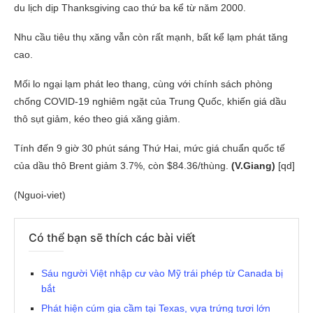
du lịch dịp Thanksgiving cao thứ ba kể từ năm 2000.
Nhu cầu tiêu thụ xăng vẫn còn rất mạnh, bất kể lạm phát tăng
cao.
Mối lo ngại lạm phát leo thang, cùng với chính sách phòng
chống COVID-19 nghiêm ngặt của Trung Quốc, khiến giá dầu
thô sụt giảm, kéo theo giá xăng giảm.
Tính đến 9 giờ 30 phút sáng Thứ Hai, mức giá chuẩn quốc tế
của dầu thô Brent giảm 3.7%, còn $84.36/thùng.
(V.Giang)
[qd]
(Nguoi-viet)
Có thể bạn sẽ thích các bài viết
Sáu người Việt nhập cư vào Mỹ trái phép từ Canada bị
bắt
Phát hiện cúm gia cầm tại Texas, vựa trứng tươi lớn