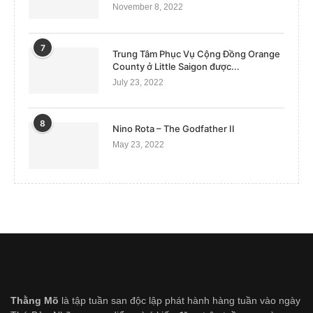
November 8, 2022
7
Trung Tâm Phục Vụ Cộng Đồng Orange
County ở Little Saigon được...
July 23, 2022
8
Nino Rota – The Godfather II
May 23, 2022
Thằng Mõ
là tập tuần san độc lập phát hành hàng tuần vào ngày