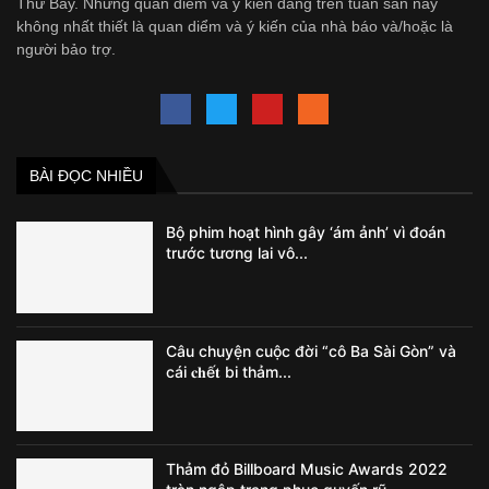
Thứ Bảy. Những quan diểm và ý kiến đăng trên tuần san này
không nhất thiết là quan diểm và ý kiến của nhà báo và/hoặc là
người bảo trợ.
BÀI ĐỌC NHIỀU
Bộ phim hoạt hình gây ‘ám ảnh’ vì đoán
trước tương lai vô...
Câu chuyện cuộc đời “cô Ba Sài Gòn” và
cái 𝐜𝐡ế𝐭 bi thảm...
Thảm đỏ Billboard Music Awards 2022