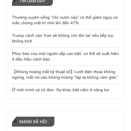
TIN GẦN ĐÂY
Thường xuyên uống “cốc nước này” có thể giảm nguy cơ
mắc chứng mất trí nhớ lên đến 47% .
Trump cảnh cáo ‘Iran sẽ không còn tồn tại’ nếu tiếp tục
không kích
Phúc báo của một người sắp cạn kiệt, cơ thể sẽ xuất hiện
4 dấu hiệu cảnh báo
【Khủng hoảng mắt kỹ thuật số】Lướt điện thoại không
ngừng, mắt rơi vào khủng hoảng “tập tạ không cảm giác”
Ở một mình và cô đơn: Sự khác biệt nằm ở năng lực
MẠNG XÃ HỘI