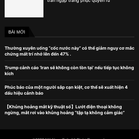
tràn ngập trang phục quyến rũ
BÀI MỚI
Thường xuyên uống “cốc nước này” có thể giảm nguy cơ mắc
chứng mất trí nhớ lên đến 47% .
Trump cảnh cáo ‘Iran sẽ không còn tồn tại’ nếu tiếp tục không
kích
Phúc báo của một người sắp cạn kiệt, cơ thể sẽ xuất hiện 4
dấu hiệu cảnh báo
【Khủng hoảng mắt kỹ thuật số】Lướt điện thoại không
ngừng, mắt rơi vào khủng hoảng “tập tạ không cảm giác”