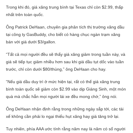
Trong khi đó, giá xăng trung bình tại Texas chỉ còn $2.99, thấp
nhất trên toàn quốc.
Ông Patrick DeHaan, chuyên gia phân tích thị trường xăng dầu
tại công ty GasBuddy, cho biết có hàng chục ngàn trạm xăng
bán với giá dưới $3/gallon.
“Tất cả mọi người đều sẽ thấy giá xăng giảm trong tuần này, và
giá sẽ tiếp tục giảm nhiều hơn sau khi giá dầu tụt dốc vào tuần
trước, chỉ còn dưới $80/thùng,” ông DeHaan cho hay.
“Nếu giá dầu duy trì ở mức hiện tại, rất có thể giá xăng trung
bình toàn quốc sẽ giảm còn $2.99 vào dịp Giáng Sinh, một món
quà mà chắc hẳn mọi người lái xe đều mong chờ,” ông nói.
Ông DeHaan nhận định rằng trong những ngày sắp tới, các tài
xế không cần phải lo ngại thiếu hụt xăng hay giá tăng trở lại.
Tuy nhiên, phía AAA ước tính rằng năm nay là năm có số người