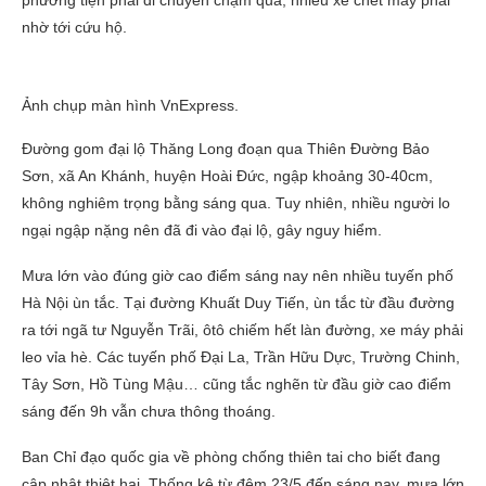
phương tiện phải di chuyển chậm qua, nhiều xe chết máy phải
nhờ tới cứu hộ.
Ảnh chụp màn hình VnExpress.
Đường gom đại lộ Thăng Long đoạn qua Thiên Đường Bảo
Sơn, xã An Khánh, huyện Hoài Đức, ngập khoảng 30-40cm,
không nghiêm trọng bằng sáng qua. Tuy nhiên, nhiều người lo
ngại ngập nặng nên đã đi vào đại lộ, gây nguy hiểm.
Mưa lớn vào đúng giờ cao điểm sáng nay nên nhiều tuyến phố
Hà Nội ùn tắc. Tại đường Khuất Duy Tiến, ùn tắc từ đầu đường
ra tới ngã tư Nguyễn Trãi, ôtô chiếm hết làn đường, xe máy phải
leo vỉa hè. Các tuyến phố Đại La, Trần Hữu Dực, Trường Chinh,
Tây Sơn, Hồ Tùng Mậu… cũng tắc nghẽn từ đầu giờ cao điểm
sáng đến 9h vẫn chưa thông thoáng.
Ban Chỉ đạo quốc gia về phòng chống thiên tai cho biết đang
cập nhật thiệt hại. Thống kê từ đêm 23/5 đến sáng nay, mưa lớn