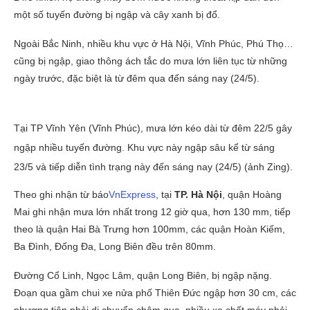
một số tuyến đường bị ngập và cây xanh bị đổ.
Ngoài Bắc Ninh, nhiều khu vực ở Hà Nội, Vĩnh Phúc, Phú Thọ…
cũng bị ngập, giao thông ách tắc do mưa lớn liên tục từ những
ngày trước, đặc biệt là từ đêm qua đến sáng nay (24/5).
Tại TP Vĩnh Yên (Vĩnh Phúc), mưa lớn kéo dài từ đêm 22/5 gây
ngập nhiều tuyến đường. Khu vực này ngập sâu kể từ sáng
23/5 và tiếp diễn tình trạng này đến sáng nay (24/5) (ảnh Zing).
Theo ghi nhận từ báo
VnExpress
, tại
TP. Hà Nội
, quận Hoàng
Mai ghi nhận mưa lớn nhất trong 12 giờ qua, hơn 130 mm, tiếp
theo là quận Hai Bà Trưng hơn 100mm, các quận Hoàn Kiếm,
Ba Đình, Đống Đa, Long Biên đều trên 80mm.
Đường Cổ Linh, Ngọc Lâm, quận Long Biên, bị ngập nặng.
Đoạn qua gầm chui xe nửa phố Thiên Đức ngập hơn 30 cm, các