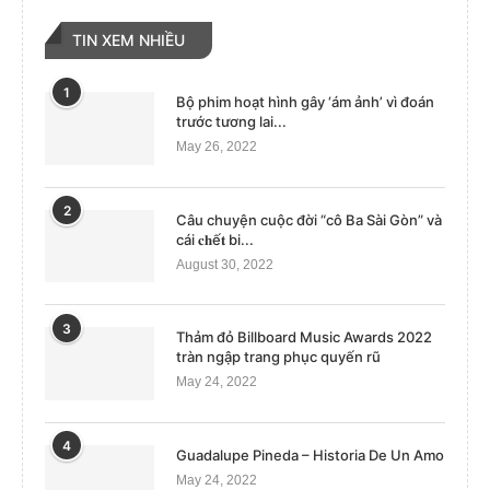
TIN XEM NHIỀU
1
Bộ phim hoạt hình gây ‘ám ảnh’ vì đoán
trước tương lai...
May 26, 2022
2
Câu chuyện cuộc đời “cô Ba Sài Gòn” và
cái 𝐜𝐡ế𝐭 bi...
August 30, 2022
3
Thảm đỏ Billboard Music Awards 2022
tràn ngập trang phục quyến rũ
May 24, 2022
4
Guadalupe Pineda – Historia De Un Amo
May 24, 2022