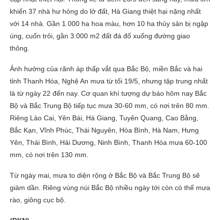
khiến 37 nhà hư hỏng do lở đất, Hà Giang thiệt hại nặng nhất
với 14 nhà. Gần 1.000 ha hoa màu, hơn 10 ha thủy sản bị ngập
úng, cuốn trôi, gần 3.000 m2 đất đá đổ xuống đường giao
thông.
Ảnh hưởng của rãnh áp thấp vắt qua Bắc Bộ, miền Bắc và hai
tỉnh Thanh Hóa, Nghệ An mưa từ tối 19/5, nhưng tập trung nhất
là từ ngày 22 đến nay. Cơ quan khí tượng dự báo hôm nay Bắc
Bộ và Bắc Trung Bộ tiếp tục mưa 30-60 mm, có nơi trên 80 mm.
Riêng Lào Cai, Yên Bái, Hà Giang, Tuyên Quang, Cao Bằng,
Bắc Kạn, Vĩnh Phúc, Thái Nguyên, Hòa Bình, Hà Nam, Hưng
Yên, Thái Bình, Hải Dương, Ninh Bình, Thanh Hóa mưa 60-100
mm, có nơi trên 130 mm.
Từ ngày mai, mưa to diện rộng ở Bắc Bộ và Bắc Trung Bộ sẽ
giảm dần. Riêng vùng núi Bắc Bộ nhiều ngày tới còn có thể mưa
rào, giông cục bộ.