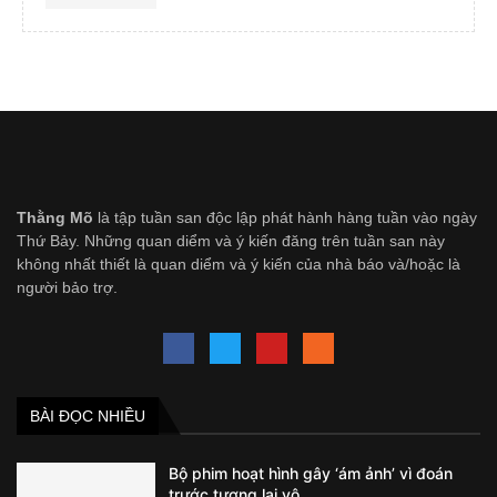
Thằng Mõ
là tập tuần san độc lập phát hành hàng tuần vào ngày
Thứ Bảy. Những quan diểm và ý kiến đăng trên tuần san này
không nhất thiết là quan diểm và ý kiến của nhà báo và/hoặc là
người bảo trợ.
BÀI ĐỌC NHIỀU
Bộ phim hoạt hình gây ‘ám ảnh’ vì đoán
trước tương lai vô...