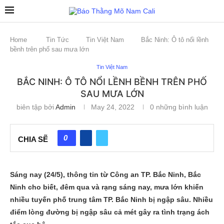
Home
Tin Tức
Tin Việt Nam
Bắc Ninh: Ô tô nổi lềnh
bềnh trên phố sau mưa lớn
Tin Việt Nam
BẮC NINH: Ô TÔ NỔI LỀNH BỀNH TRÊN PHỐ
SAU MƯA LỚN
biên tập bởi
Admin
May 24, 2022
0 những bình luận
0
CHIA SẼ
Sáng nay (24/5), thông tin từ Công an TP. Bắc Ninh, Bắc
Ninh cho biết, đêm qua và rạng sáng nay, mưa lớn khiến
nhiều tuyến phố trung tâm TP. Bắc Ninh bị ngập sâu. Nhiều
điểm lòng đường bị ngập sâu cả mét gây ra tình trạng ách