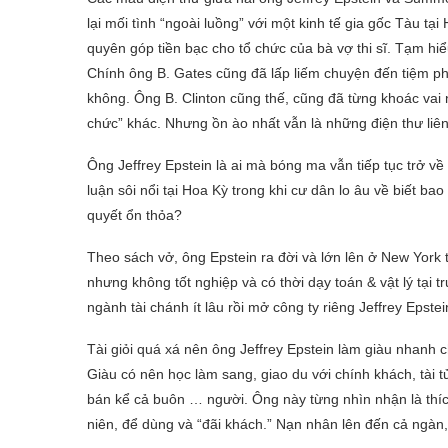
lại mối tình “ngoài luồng” với một kinh tế gia gốc Tàu t
quyên góp tiền bạc cho tổ chức của bà vợ thi sĩ. Tạm hiểu
Chính ông B. Gates cũng đã lấp liếm chuyện đến tiệm ph
không. Ông B. Clinton cũng thế, cũng đã từng khoác vai n
chức” khác. Nhưng ồn ào nhất vẫn là những điện thư li
Ông Jeffrey Epstein là ai mà bóng ma vẫn tiếp tục trở về
luận sôi nổi tại Hoa Kỳ trong khi cư dân lo âu về biết ba
quyết ổn thỏa?
Theo sách vở, ông Epstein ra đời và lớn lên ở New York
nhưng không tốt nghiệp và có thời dạy toán & vật lý tại 
ngành tài chánh ít lâu rồi mở công ty riêng Jeffrey Epst
Tài giỏi quá xá nên ông Jeffrey Epstein làm giàu nhanh
Giàu có nên học làm sang, giao du với chính khách, tài 
bán kể cả buôn … người. Ông này từng nhìn nhận là thích 
niên, để dùng và “đãi khách.” Nạn nhân lên đến cả ngàn