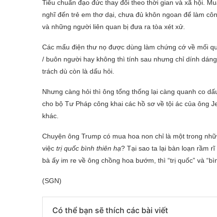
Tiêu chuẩn đạo đức thay đổi theo thời gian và xã hội. 
nghĩ đến trẻ em thơ dại, chưa đủ khôn ngoan để làm côn
và những người liên quan bị đưa ra tòa xét xử.
Các mẩu điện thư nọ được dùng làm chứng cớ về mối qua
/ buôn người hay không thì tính sau nhưng chỉ dính dáng
trách dù còn là dấu hỏi.
Nhưng càng hỏi thì ông tổng thống lại càng quanh co dấ
cho bộ Tư Pháp công khai các hồ sơ về tội ác của ông Je
khác.
Chuyện ông Trump có mua hoa non chỉ là một trong những
việc
trị quốc bình thiên hạ
? Tại sao ta lại bàn loạn rầm r
bà ấy im re về ông chồng hoa bướm, thì “trị quốc” và “bì
(SGN)
Có thể bạn sẽ thích các bài viết