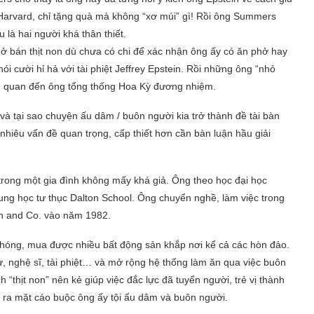
ại Harvard, chỉ tặng quà mà không “xơ múi” gì! Rồi ông Summers
 là hai người khá thân thiết.
ở bán thịt non dù chưa có chi để xác nhận ông ấy có ăn phở hay
ói cười hỉ hả với tài phiệt Jeffrey Epstein. Rồi những ông “nhỏ
ên quan đến ông tổng thống Hoa Kỳ đương nhiệm.
 và tại sao chuyện ấu dâm / buôn người kia trở thành đề tài bàn
o nhiêu vấn đề quan trọng, cấp thiết hơn cần bàn luận hầu giải
 trong một gia đình không mấy khá giả. Ông theo học đại học
trung học tư thục Dalton School. Ông chuyển nghề, làm việc trong
ein and Co. vào năm 1982.
 chóng, mua được nhiều bất động sản khắp nơi kể cả các hòn đảo.
tử, nghệ sĩ, tài phiệt… và mở rộng hệ thống làm ăn qua việc buôn
“thịt non” nên kẻ giúp việc đắc lực đã tuyển người, trẻ vị thành
, ra mặt cáo buộc ông ấy tội ấu dâm và buôn người.