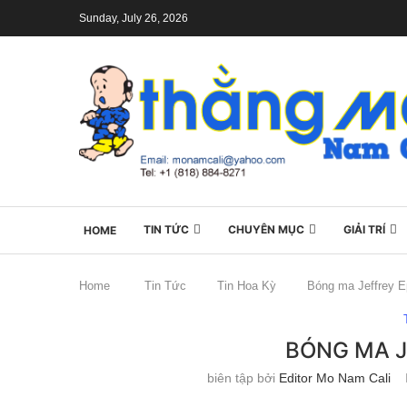
Sunday, July 26, 2026
TIN TỨC
CHUYÊN MỤC
GIẢI TRÍ
HOME
Home
Tin Tức
Tin Hoa Kỳ
Bóng ma Jeffrey E
BÓNG MA J
biên tập bởi
Editor Mo Nam Cali