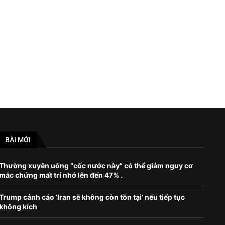
Bà Pelosi xác nhận chuyến thăm
Cơ quan Mật vụ Mỹ bị chú
châu Á
vụ...
August 1, 2022
July 16, 2024
BÀI MỚI
Thường xuyên uống “cốc nước này” có thể giảm nguy cơ
mắc chứng mất trí nhớ lên đến 47% .
Trump cảnh cáo ‘Iran sẽ không còn tồn tại’ nếu tiếp tục
không kích