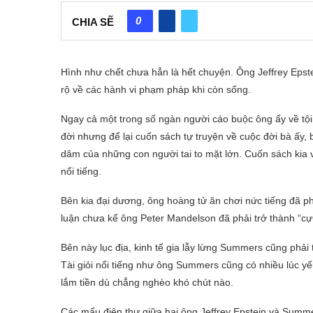
0
CHIA SẼ
Hình như chết chưa hẳn là hết chuyện. Ông Jeffrey Epstei
rộ về các hành vi phạm pháp khi còn sống.
Ngay cả một trong số ngàn người cáo buộc ông ấy về tội
đời nhưng để lại cuốn sách tự truyện về cuộc đời bà ấy, 
dâm của những con người tai to mặt lớn. Cuốn sách kia và
nổi tiếng.
Bên kia đại dương, ông hoàng tử ăn chơi nức tiếng đã ph
luận chưa kể ông Peter Mandelson đã phải trở thành “cựu
Bên này lục địa, kinh tế gia lẫy lừng Summers cũng phải t
Tài giỏi nổi tiếng như ông Summers cũng có nhiều lúc yếu
lắm tiền dù chẳng nghèo khó chút nào.
Các mẩu điện thư giữa hai ông Jeffrey Epstein và Summer