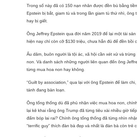
Trong số này đã có 150 nạn nhân được đền bù bằng tiền bạ
Epstein bị bắt, giam tù và trong lần giam tù thứ nhì, ông 
hay bị giết.
Ông Jeffrey Epstein qua đời năm 2019 để lại một tài sản 
hiện nay chỉ còn cỡ $130 triệu, chưa hẳn đủ để đền bồi 
Ấu dâm, buôn người là tội ác, xã hội cần xét xử và trừ
non. Và danh sách những người liên quan đến ông Jeffre
từng mua hoa non hay không.
“Guilt by association,” qua lại với ông Epstein để làm 
tánh đang bàn loạn.
Ông tổng thống dù đã phủ nhận việc mua hoa non, chính
lại kê khai rằng ông Trump đã từng tiêu xài nhiều giờ tiếp
đấm bóp lai rai? Chính ông tổng thống đã từng nhìn nhận
“terrific guy” thích đàn bà đẹp và nhất là đàn bà còn trẻ 