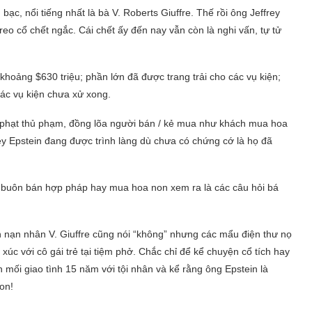
c, nổi tiếng nhất là bà V. Roberts Giuffre. Thế rồi ông Jeffrey
treo cổ chết ngắc. Cái chết ấy đến nay vẫn còn là nghi vấn, tự tử
khoảng $630 triệu; phần lớn đã được trang trải cho các vụ kiện;
các vụ kiện chưa xử xong.
ng phạt thủ phạm, đồng lõa người bán / kẻ mua như khách mua hoa
y Epstein đang được trình làng dù chưa có chứng cớ là họ đã
chi, buôn bán hợp pháp hay mua hoa non xem ra là các câu hỏi bá
 nạn nhân V. Giuffre cũng nói “không” nhưng các mẩu điện thư nọ
 xúc với cô gái trẻ tại tiệm phở. Chắc chỉ để kể chuyện cổ tích hay
 mối giao tình 15 năm với tội nhân và kể rằng ông Epstein là
con!