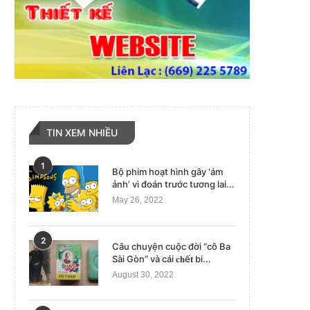
TIN XEM NHIỀU
1
Bộ phim hoạt hình gây ‘ám
ảnh’ vì đoán trước tương lai...
May 26, 2022
2
Câu chuyện cuộc đời “cô Ba
Sài Gòn” và cái 𝐜𝐡ế𝐭 bi...
August 30, 2022