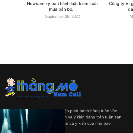
Newsom ký ban hành luật kiểm soát
Công ty Virg
mua bán bộ...
đă
September 26, 2022
M
Thằng Mõ
là tập tuần san độc lập phát hành hàng tuần vào
ngày Thứ Bảy. Những quan diểm và ý kiến đăng trên tuần san
này không nhất thiết là quan diểm và ý kiến của nhà báo
và/hoặc là người bảo trợ.