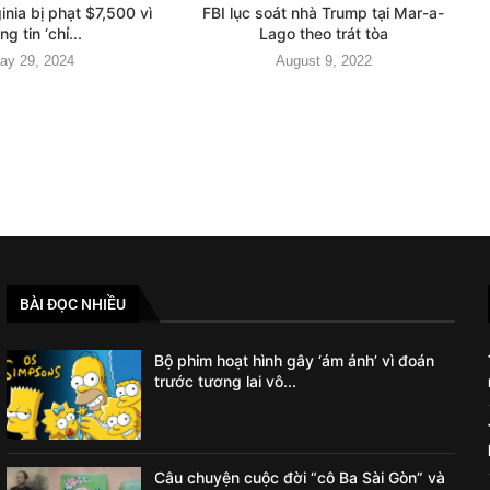
inia bị phạt $7,500 vì
FBI lục soát nhà Trump tại Mar-a-
ng tin ‘chỉ...
Lago theo trát tòa
ay 29, 2024
August 9, 2022
BÀI ĐỌC NHIỀU
Bộ phim hoạt hình gây ‘ám ảnh’ vì đoán
trước tương lai vô...
Câu chuyện cuộc đời “cô Ba Sài Gòn” và