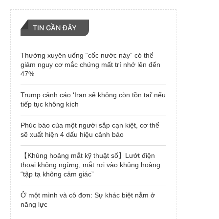
TIN GẦN ĐÂY
Thường xuyên uống “cốc nước này” có thể
giảm nguy cơ mắc chứng mất trí nhớ lên đến
47% .
Trump cảnh cáo ‘Iran sẽ không còn tồn tại’ nếu
tiếp tục không kích
Phúc báo của một người sắp cạn kiệt, cơ thể
sẽ xuất hiện 4 dấu hiệu cảnh báo
【Khủng hoảng mắt kỹ thuật số】Lướt điện
thoại không ngừng, mắt rơi vào khủng hoảng
“tập tạ không cảm giác”
Ở một mình và cô đơn: Sự khác biệt nằm ở
năng lực