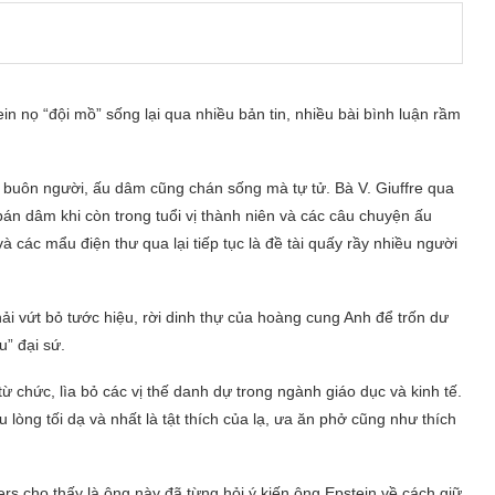
n nọ “đội mồ” sống lại qua nhiều bản tin, nhiều bài bình luận rầm
 buôn người, ấu dâm cũng chán sống mà tự tử. Bà V. Giuffre qua
bán dâm khi còn trong tuổi vị thành niên và các câu chuyện ấu
 các mẩu điện thư qua lại tiếp tục là đề tài quấy rầy nhiều người
ải vứt bỏ tước hiệu, rời dinh thự của hoàng cung Anh để trốn dư
” đại sứ.
ừ chức, lìa bỏ các vị thế danh dự trong ngành giáo dục và kinh tế.
 lòng tối dạ và nhất là tật thích của lạ, ưa ăn phở cũng như thích
s cho thấy là ông này đã từng hỏi ý kiến ông Epstein về cách giữ