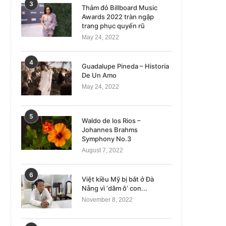
3
Thảm đỏ Billboard Music
Awards 2022 tràn ngập
trang phục quyến rũ
May 24, 2022
4
Guadalupe Pineda – Historia
De Un Amo
May 24, 2022
5
Waldo de los Rios –
Johannes Brahms
Symphony No.3
August 7, 2022
6
Việt kiều Mỹ bị bắt ở Đà
Nẵng vì ‘dâm ô’ con...
November 8, 2022