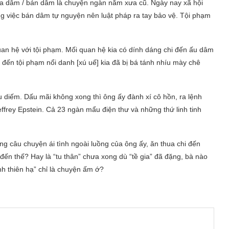
Mua dâm / bán dâm là chuyện ngàn năm xưa cũ. Ngày nay xã hội
g việc bán dâm tự nguyện nên luật pháp ra tay bảo vệ. Tội phạm
n hệ với tội phạm. Mối quan hệ kia có dính dáng chi đến ấu dâm
 đến tội phạm nổi danh [xú uế] kia đã bị bá tánh nhíu mày chê
u diếm. Dấu mãi không xong thì ông ấy đành xí cô hồn, ra lệnh
ffrey Epstein. Cả 23 ngàn mẩu điện thư và những thứ linh tinh
 câu chuyện ái tình ngoài luồng của ông ấy, ăn thua chi đến
ĩ đến thế? Hay là “tu thân” chưa xong dù “tề gia” đã đặng, bà nào
nh thiên hạ” chỉ là chuyện ấm ớ?