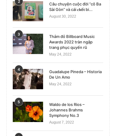
2
Câu chuyện cuộc đời “cô Ba
Sài Gòn” và cái 𝐜𝐡ế𝐭 bi...
August 30, 2022
3
Thảm đỏ Billboard Music
Awards 2022 tràn ngập
trang phục quyến rũ
May 24, 2022
4
Guadalupe Pineda – Historia
De Un Amo
May 24, 2022
5
Waldo de los Rios –
Johannes Brahms
Symphony No.3
August 7, 2022