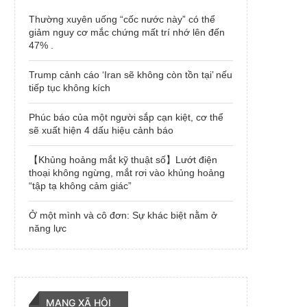
Thường xuyên uống “cốc nước này” có thể
giảm nguy cơ mắc chứng mất trí nhớ lên đến
47% .
Trump cảnh cáo ‘Iran sẽ không còn tồn tại’ nếu
tiếp tục không kích
Phúc báo của một người sắp cạn kiệt, cơ thể
sẽ xuất hiện 4 dấu hiệu cảnh báo
【Khủng hoảng mắt kỹ thuật số】Lướt điện
thoại không ngừng, mắt rơi vào khủng hoảng
“tập tạ không cảm giác”
Ở một mình và cô đơn: Sự khác biệt nằm ở
năng lực
MẠNG XÃ HỘI