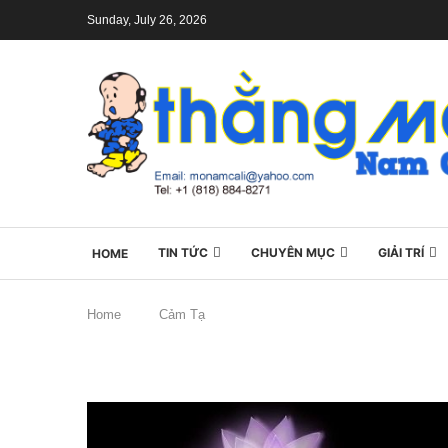
Sunday, July 26, 2026
TIN TỨC
CHUYÊN MỤC
GIẢI TRÍ
HOME
Home
Cảm Tạ