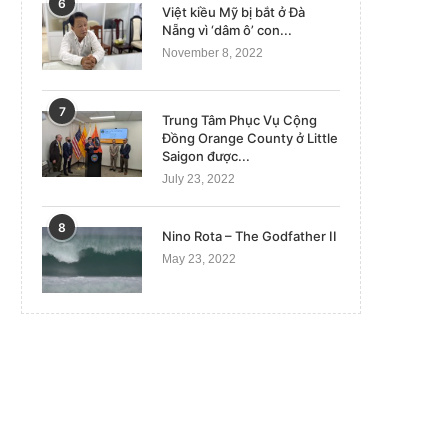
6
Việt kiều Mỹ bị bắt ở Đà
Nẵng vì ‘dâm ô’ con...
November 8, 2022
7
Trung Tâm Phục Vụ Cộng
Đồng Orange County ở Little
Saigon được...
July 23, 2022
8
Nino Rota – The Godfather II
May 23, 2022