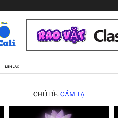
LIÊN LẠC
CHỦ ĐỀ:
CẢM TẠ