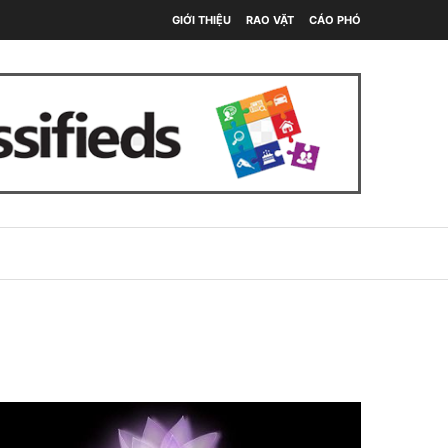
GIỚI THIỆU
RAO VẶT
CÁO PHÓ