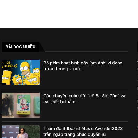
BÀI ĐỌC NHIỀU
Bộ phim hoạt hình gây ‘ám ảnh’ vì đoán
trước tương lai vô...
Câu chuyện cuộc đời “cô Ba Sài Gòn” và
cái 𝐜𝐡ế𝐭 bi thảm...
Thảm đỏ Billboard Music Awards 2022
tràn ngập trang phục quyến rũ