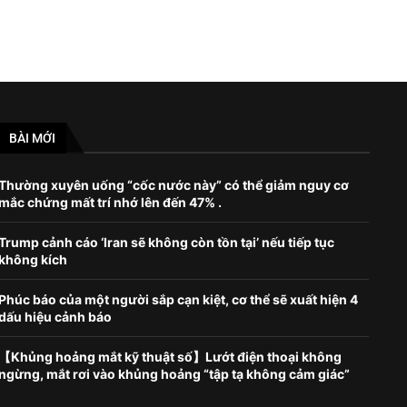
BÀI MỚI
Thường xuyên uống “cốc nước này” có thể giảm nguy cơ
mắc chứng mất trí nhớ lên đến 47% .
Trump cảnh cáo ‘Iran sẽ không còn tồn tại’ nếu tiếp tục
không kích
Phúc báo của một người sắp cạn kiệt, cơ thể sẽ xuất hiện 4
dấu hiệu cảnh báo
【Khủng hoảng mắt kỹ thuật số】Lướt điện thoại không
ngừng, mắt rơi vào khủng hoảng “tập tạ không cảm giác”