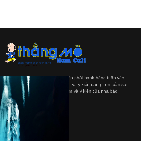
Thằng Mõ
là tập tuần san độc lập phát hành hàng tuần vào
ngày Thứ Bảy. Những quan diểm và ý kiến đăng trên tuần san
này không nhất thiết là quan diểm và ý kiến của nhà báo
và/hoặc là người bảo trợ.