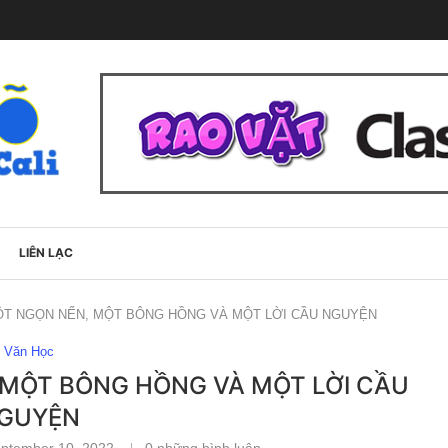
LIÊN LẠC
ỘT NGỌN NẾN, MỘT BÔNG HỒNG VÀ MỘT LỜI CẦU NGUYỆN
Văn Học
 MỘT BÔNG HỒNG VÀ MỘT LỜI CẦU
GUYỆN
ptember 10, 2022
0 những bình luận