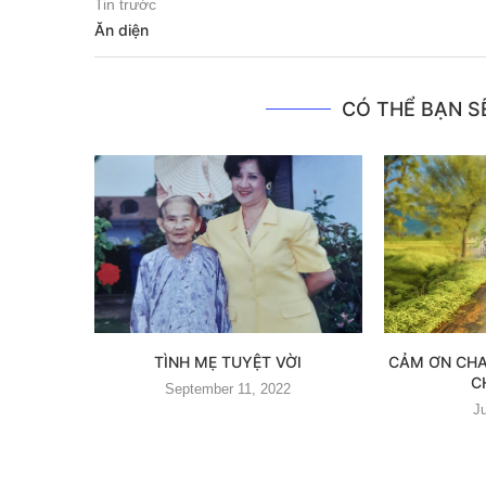
Tin trước
Ăn diện
CÓ THỂ BẠN SẼ
TÌNH MẸ TUYỆT VỜI
CẢM ƠN CHA
C
September 11, 2022
J