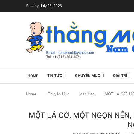
Sunday, July 26, 2026
TIN TỨC
CHUYÊN MỤC
GIẢI TRÍ
HOME
Home
Chuyên Mục
Văn Học
MỘT LÁ CỜ, M
MỘT LÁ CỜ, MỘT NGỌN NẾN,
N
biên tập bởi
Huy Nguyen
Se