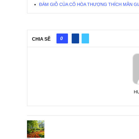
ĐÁM GIỖ CỦA CỐ HÒA THƯỢNG THÍCH MÃN G
0
CHIA SẼ
H