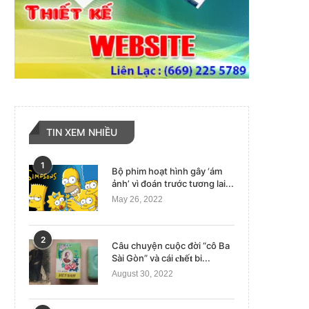
TIN XEM NHIỀU
1
Bộ phim hoạt hình gây ‘ám
ảnh’ vì đoán trước tương lai...
May 26, 2022
2
Câu chuyện cuộc đời “cô Ba
Sài Gòn” và cái 𝐜𝐡ế𝐭 bi...
August 30, 2022