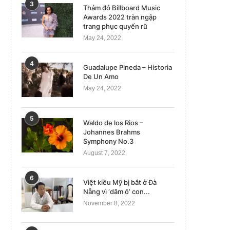
3
Thảm đỏ Billboard Music
Awards 2022 tràn ngập
trang phục quyến rũ
May 24, 2022
4
Guadalupe Pineda – Historia
De Un Amo
May 24, 2022
5
Waldo de los Rios –
Johannes Brahms
Symphony No.3
August 7, 2022
6
Việt kiều Mỹ bị bắt ở Đà
Nẵng vì ‘dâm ô’ con...
November 8, 2022