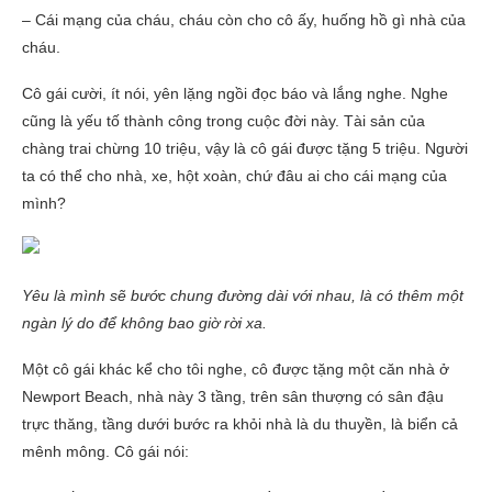
– Cái mạng của cháu, cháu còn cho cô ấy, huống hồ gì nhà của
cháu.
Cô gái cười, ít nói, yên lặng ngồi đọc báo và lắng nghe. Nghe
cũng là yếu tố thành công trong cuộc đời này. Tài sản của
chàng trai chừng 10 triệu, vậy là cô gái được tặng 5 triệu. Người
ta có thể cho nhà, xe, hột xoàn, chứ đâu ai cho cái mạng của
mình?
Yêu là mình sẽ bước chung đường dài với nhau, là có thêm một
ngàn lý do để không bao giờ rời xa.
Một cô gái khác kể cho tôi nghe, cô được tặng một căn nhà ở
Newport Beach, nhà này 3 tầng, trên sân thượng có sân đậu
trực thăng, tầng dưới bước ra khỏi nhà là du thuyền, là biển cả
mênh mông. Cô gái nói: