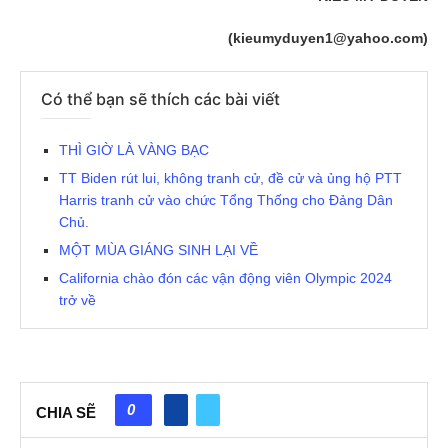
(kieumyduyen1@yahoo.com)
Có thể bạn sẽ thích các bài viết
THÌ GIỜ LÀ VÀNG BẠC
TT Biden rút lui, không tranh cử, đề cử và ủng hộ PTT
Harris tranh cử vào chức Tổng Thống cho Đảng Dân
Chủ.
MỘT MÙA GIÁNG SINH LẠI VỀ
California chào đón các vận động viên Olympic 2024
trở về
0
CHIA SẼ