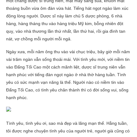
một chàng dược sĩ trung niên, mặt mày sáng sủa, khuôn mặt
thoáng buồn vừa ôm đàn vừa hát. Tiếng hát ngọt ngào làm xúc
động lòng người. Dược sĩ này làm chủ 5 dược phòng, 6 nhà
hàng, hàng tháng thu vào hàng triệu Mỹ kim, bỗng nhiên đột
quỵ, vào nhà thương lần thứ nhất, lần thứ hai, rồi gia đình tan
nát, vợ chồng mỗi người mỗi ngả.
Ngày xưa, mỗi năm ông thu vào vài chục triệu, bây giờ mỗi năm
vài trăm ngàn vẫn sống thoải mái. Với tình yêu mới, với niềm tin
vào Đấng Tối Cao một cách mãnh liệt, dược sĩ trung niên vẫn
hạnh phúc với tiếng đàn ngọt ngào ở nhà thờ hàng tuần. Tình
yêu có sức mạnh vạn năng là thế. Người nào có niềm tin vào
Đấng Tối Cao, có tình yêu chân thành thì có đời sống vui, sống
hạnh phúc.
Tình yêu, tình yêu ơi, sao mà đẹp và lãng mạn thế. Hằng tuần,
tôi được nghe chuyện tình yêu của người trẻ, người già cũng có