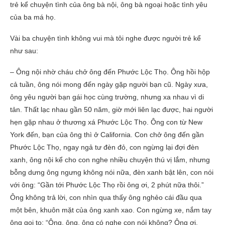
trẻ kể chuyện tình của ông bà nội, ông bà ngoại hoặc tình yêu
của ba má họ.
Vài ba chuyện tình không vui mà tôi nghe được người trẻ kể
như sau:
– Ông nội nhờ cháu chở ông đến Phước Lộc Thọ. Ông hồi hộp
cả tuần, ông nói mong đến ngày gặp người bạn cũ. Ngày xưa,
ông yêu người bạn gái học cùng trường, nhưng xa nhau vì di
tản. Thất lạc nhau gần 50 năm, giờ mới liên lạc được, hai người
hẹn gặp nhau ở thương xá Phước Lộc Thọ. Ông con từ New
York đến, bạn của ông thì ở California. Con chở ông đến gần
Phước Lộc Thọ, ngay ngả tư đèn đỏ, con ngừng lại đợi đèn
xanh, ông nội kể cho con nghe nhiều chuyện thú vị lắm, nhưng
bỗng dưng ông ngưng không nói nữa, đèn xanh bật lên, con nói
với ông: “Gần tới Phước Lộc Thọ rồi ông ơi, 2 phút nữa thôi.”
Ông không trả lời, con nhìn qua thấy ông nghẻo cái đầu qua
một bên, khuôn mặt của ông xanh xao. Con ngừng xe, nắm tay
ông gọi to: “Ông, ông, ông có nghe con nói không? Ông ơi,