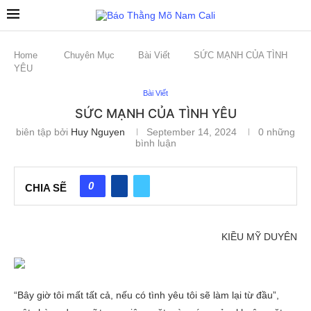
Home
Chuyên Mục
Bài Viết
SỨC MẠNH CỦA TÌNH
YÊU
Bài Viết
SỨC MẠNH CỦA TÌNH YÊU
biên tập bởi
Huy Nguyen
September 14, 2024
0 những
bình luận
0
CHIA SẼ
KIỀU MỸ DUYÊN
“Bây giờ tôi mất tất cả, nếu có tình yêu tôi sẽ làm lại từ đầu”,