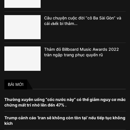
Câu chuyện cuộc đời “cô Ba Sài Gòn” và
cái 𝐜𝐡ế𝐭 bi thảm...
Thảm đỏ Billboard Music Awards 2022
tràn ngập trang phục quyến rũ
BÀI MỚI
Thường xuyên uống “cốc nước này” có thể giảm nguy cơ mắc
chứng mất trí nhớ lên đến 47% .
Trump cảnh cáo ‘Iran sẽ không còn tồn tại’ nếu tiếp tục không
kích