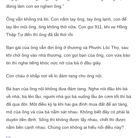
đừng làm con sợ nghen ông.”
Ông vẫn không trả lời. Con nắm tay ông, tay ông lạnh, con để
tay lên mũi ông, ông không thở nữa. Con gọi 911, khi xe Hồng
Thập Tự đến thì ông đã tắt thở rồi.
Bạn gái của ông vẫn đợi ông ở thương xá Phước Lộc Thọ, sau
khi chở ông vào nhà thương, con gọi bạn của ông, con vừa báo
tin thì nghe tiếng khóc nức nở của bà ở đầu giây.
Con cháu ở khắp nơi về lo đám tang cho ông nội.
Bà bạn của ông nội không đưa đám tang. Nghe nói đâu khi bà
về nhà, bà lên lầu, người nhà gọi bà xuống lầu ăn cơm tối thì bà
đã qua đời. Một điều kỳ lạ khi hai gia đình mua đất để an táng,
mộ của ông và của bà nằm sát nhau. Không biết đây có phải là
duyên tiền định. Sống thì không được lấy nhau, chết thì được
nằm bên cạnh nhau. Chúng con không ai hiểu nổi điều này?