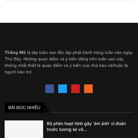
Thằng Mõ
là tập tuần san độc lập phát hành hàng tuần vào ngày
Thứ Bảy. Những quan diểm và ý kiến đăng trên tuần san này
không nhất thiết là quan diểm và ý kiến của nhà báo và/hoặc là
người bảo trợ.
BÀI ĐỌC NHIỀU
Bộ phim hoạt hình gây ‘ám ảnh’ vì đoán
trước tương lai vô...