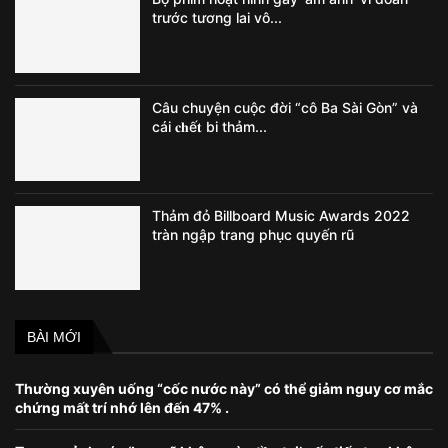
trước tương lai vô...
Câu chuyện cuộc đời “cô Ba Sài Gòn” và
cái 𝐜𝐡ế𝐭 bi thảm...
Thảm đỏ Billboard Music Awards 2022
tràn ngập trang phục quyến rũ
BÀI MỚI
Thường xuyên uống “cốc nước này” có thể giảm nguy cơ mắc
chứng mất trí nhớ lên đến 47% .