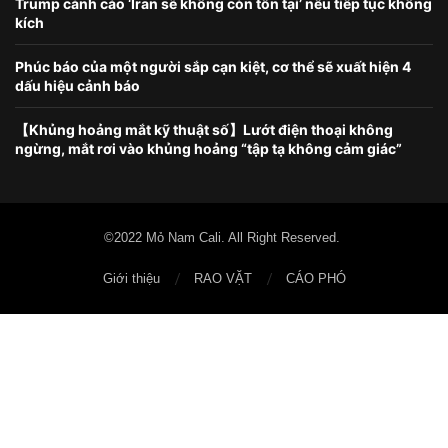
Trump cảnh cáo ‘Iran sẽ không còn tồn tại’ nếu tiếp tục không
kích
Phúc báo của một người sắp cạn kiệt, cơ thể sẽ xuất hiện 4
dấu hiệu cảnh báo
【Khủng hoảng mắt kỹ thuật số】Lướt điện thoại không
ngừng, mắt rơi vào khủng hoảng “tập tạ không cảm giác”
©2022 Mỏ Nam Cali. All Right Reserved.
Giới thiệu
RAO VẶT
CÁO PHÓ