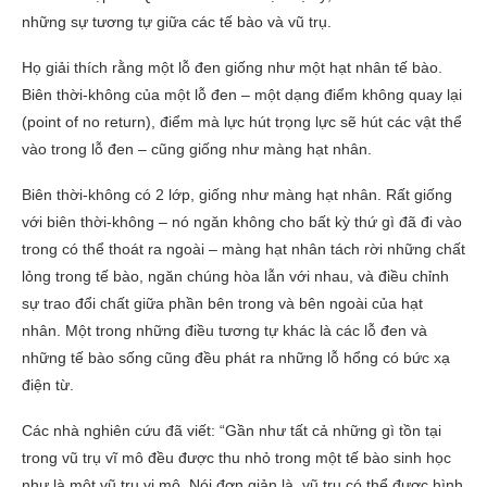
những sự tương tự giữa các tế bào và vũ trụ.
Họ giải thích rằng một lỗ đen giống như một hạt nhân tế bào.
Biên thời-không của một lỗ đen – một dạng điểm không quay lại
(point of no return), điểm mà lực hút trọng lực sẽ hút các vật thể
vào trong lỗ đen – cũng giống như màng hạt nhân.
Biên thời-không có 2 lớp, giống như màng hạt nhân. Rất giống
với biên thời-không – nó ngăn không cho bất kỳ thứ gì đã đi vào
trong có thể thoát ra ngoài – màng hạt nhân tách rời những chất
lỏng trong tế bào, ngăn chúng hòa lẫn với nhau, và điều chỉnh
sự trao đổi chất giữa phần bên trong và bên ngoài của hạt
nhân. Một trong những điều tương tự khác là các lỗ đen và
những tế bào sống cũng đều phát ra những lỗ hổng có bức xạ
điện từ.
Các nhà nghiên cứu đã viết: “Gần như tất cả những gì tồn tại
trong vũ trụ vĩ mô đều được thu nhỏ trong một tế bào sinh học
như là một vũ trụ vi mô. Nói đơn giản là, vũ trụ có thể được hình