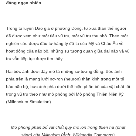
đáng ngạc nhiên.
Trong tu luyện Đạo gia ở phương Đông, từ xưa thân thể người
đã được xem như một tiểu vũ trụ, một vũ trụ thu nhỏ. Theo một
nghiên cứu được đầu tư hàng tỷ đô-la của Mỹ và Châu Âu về
hoạt động của não bộ, những sự tương quan giữa đại não và vũ
trụ vẫn tiếp tục được tìm thấy.
Hai bức ảnh dưới đây mô tả những sự tương đồng. Bức ảnh
phía trên là mạng lưới nơ-ron (neuron) thần kinh trong một tế
bào não bộ; bức ảnh phía dưới thể hiện phân bố của vật chất tối
trong vũ trụ theo như mô phỏng bởi Mô phỏng Thiên Niên Kỷ
(Millennium Simulation).
Mô phỏng phân bố vật chất quy mô lớn trong thiên hà (phát
sáng) của Millenium (Ảnh: Wikimedia Commons)