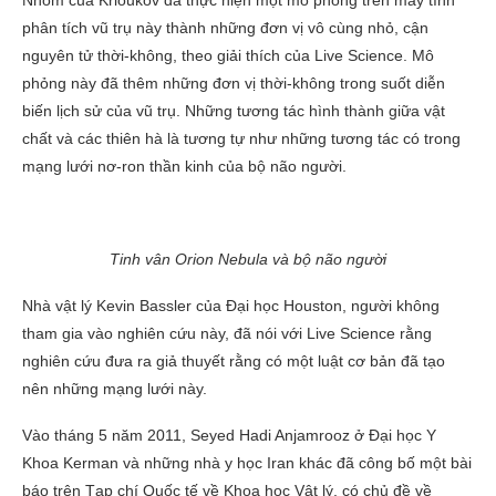
Nhóm của Krioukov đã thực hiện một mô phỏng trên máy tính
phân tích vũ trụ này thành những đơn vị vô cùng nhỏ, cận
nguyên tử thời-không, theo giải thích của Live Science. Mô
phỏng này đã thêm những đơn vị thời-không trong suốt diễn
biến lịch sử của vũ trụ. Những tương tác hình thành giữa vật
chất và các thiên hà là tương tự như những tương tác có trong
mạng lưới nơ-ron thần kinh của bộ não người.
Tinh vân Orion Nebula và bộ não người
Nhà vật lý Kevin Bassler của Đại học Houston, người không
tham gia vào nghiên cứu này, đã nói với Live Science rằng
nghiên cứu đưa ra giả thuyết rằng có một luật cơ bản đã tạo
nên những mạng lưới này.
Vào tháng 5 năm 2011, Seyed Hadi Anjamrooz ở Đại học Y
Khoa Kerman và những nhà y học Iran khác đã công bố một bài
báo trên Tạp chí Quốc tế về Khoa học Vật lý, có chủ đề về