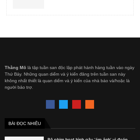
Thằng Mõ
là tập tuần san độc lập phát hành hàng tuần vào ngày
Thứ Bảy. Những quan diểm và ý kiến đăng trên tuần san này
không nhất thiết là quan diểm và ý kiến của nhà báo và/hoặc là
người bảo trợ.
BÀI ĐỌC NHIỀU
Bộ phim hoạt hình gây ‘ám ảnh’ vì đoán