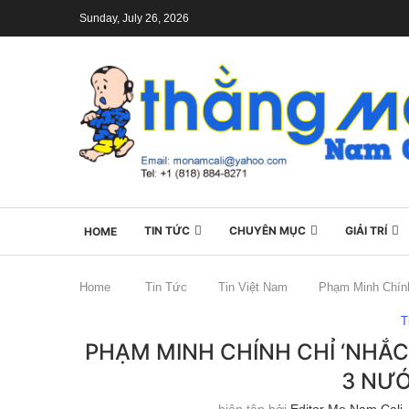
Sunday, July 26, 2026
TIN TỨC
CHUYÊN MỤC
GIẢI TRÍ
HOME
Home
Tin Tức
Tin Việt Nam
Phạm Minh Chính
T
PHẠM MINH CHÍNH CHỈ ‘NHẮC
3 NƯỚ
biên tập bởi
Editor Mo Nam Cali