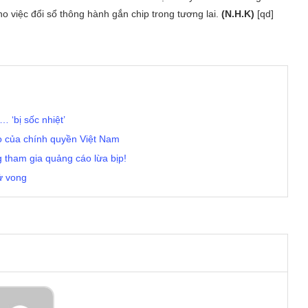
o việc đổi sổ thông hành gắn chip trong tương lai.
(N.H.K)
[qd]
 ‘bị sốc nhiệt’
o của chính quyền Việt Nam
g tham gia quảng cáo lừa bịp!
tử vong