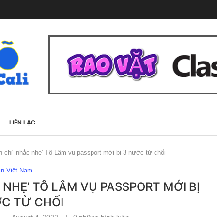
LIÊN LẠC
 chỉ ‘nhắc nhẹ’ Tô Lâm vụ passport mới bị 3 nước từ chối
in Việt Nam
 NHẸ’ TÔ LÂM VỤ PASSPORT MỚI BỊ
C TỪ CHỐI
August 4, 2022
0 những bình luận