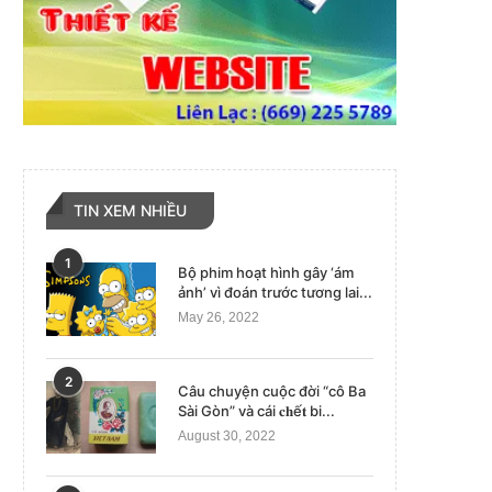
TIN XEM NHIỀU
1
Bộ phim hoạt hình gây ‘ám
ảnh’ vì đoán trước tương lai...
May 26, 2022
2
Câu chuyện cuộc đời “cô Ba
Sài Gòn” và cái 𝐜𝐡ế𝐭 bi...
August 30, 2022