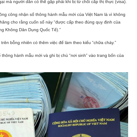
 mà người dân có thể gặp phải khi bị từ chối cấp thị thực (visa).
hông công nhận sổ thông hành mẫu mới của Việt Nam là vì không
hăng cho rằng cuốn sổ này “được cấp theo đúng quy định của
àng Không Dân Dụng Quốc Tế).”
trên bỗng nhiên có thêm việc để làm theo kiểu “chữa cháy.”
thông hành mẫu mới và ghi bị chú “nơi sinh” vào trang bốn của