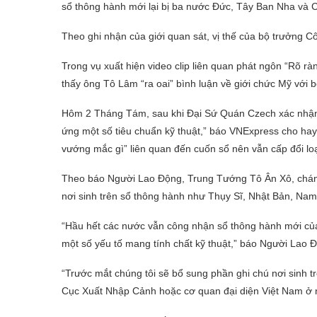
sổ thông hành mới lại bị ba nước Đức, Tây Ban Nha và 
Theo ghi nhận của giới quan sát, vị thế của bộ trưởng C
Trong vụ xuất hiện video clip liên quan phát ngôn “Rõ r
thấy ông Tô Lâm “ra oai” bình luận về giới chức Mỹ với 
Hôm 2 Tháng Tám, sau khi Đại Sứ Quán Czech xác nhận 
ứng một số tiêu chuẩn kỹ thuật,” báo VNExpress cho ha
vướng mắc gì” liên quan đến cuốn sổ nên vẫn cấp đổi loạ
Theo báo Người Lao Động, Trung Tướng Tô Ân Xô, chánh
nơi sinh trên sổ thông hành như Thụy Sĩ, Nhật Bản, Na
“Hầu hết các nước vẫn công nhận sổ thông hành mới củ
một số yếu tố mang tính chất kỹ thuật,” báo Người Lao 
“Trước mắt chúng tôi sẽ bổ sung phần ghi chú nơi sinh 
Cục Xuất Nhập Cảnh hoặc cơ quan đại diện Việt Nam ở 