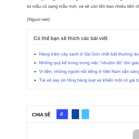
từ mẫu cũ sang mẫu mới, và sẽ còn tốn bao nhiêu tiền ch
(Nguoi-viet)
Có thể bạn sẽ thích các bài viết
Hàng trăm cây xanh ở Sài Gòn chết bất thường do…
Những quỷ kế trong trong việc “nhuộm đỏ” tôn giá
Vì tiền, những người nổi tiếng ở Việt Nam sẵn sàn
Tài xế say xỉn tông hàng loạt xe khiến một cô gái 
0
CHIA SẼ