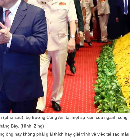
 (phía sau), bộ trưởng Công An, tại một sự kiện của ngành công
háng Bảy. (Hình: Zing)
 ông này không phải giải thích hay giải trình về việc tại sao mẫu