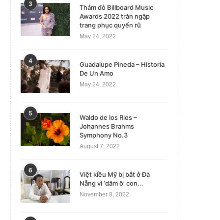
3
Thảm đỏ Billboard Music
Awards 2022 tràn ngập
trang phục quyến rũ
May 24, 2022
4
Guadalupe Pineda – Historia
De Un Amo
May 24, 2022
5
Waldo de los Rios –
Johannes Brahms
Symphony No.3
August 7, 2022
6
Việt kiều Mỹ bị bắt ở Đà
Nẵng vì ‘dâm ô’ con...
November 8, 2022