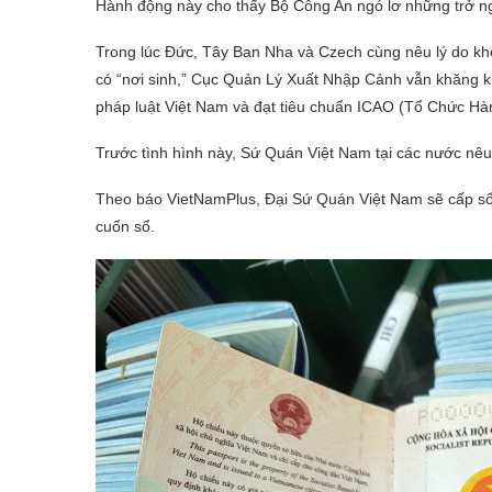
Hành động này cho thấy Bộ Công An ngó lơ những trở ngại
Trong lúc Đức, Tây Ban Nha và Czech cùng nêu lý do k
có “nơi sinh,” Cục Quản Lý Xuất Nhập Cảnh vẫn khăng k
pháp luật Việt Nam và đạt tiêu chuẩn ICAO (Tổ Chức H
Trước tình hình này, Sứ Quán Việt Nam tại các nước nêu 
Theo báo VietNamPlus, Đại Sứ Quán Việt Nam sẽ cấp sổ 
cuốn sổ.