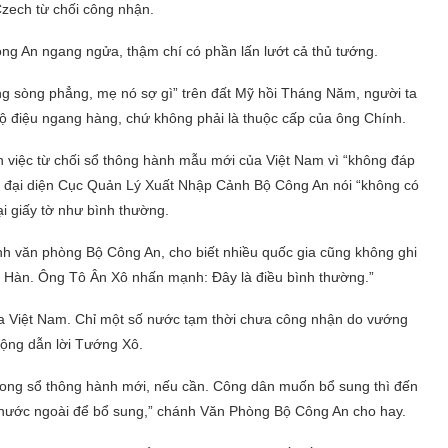
Czech từ chối công nhận.
ông An ngang ngửa, thậm chí có phần lấn lướt cả thủ tướng.
àng sòng phẳng, mẹ nó sợ gì” trên đất Mỹ hồi Tháng Năm, người ta
bộ điệu ngang hàng, chứ không phải là thuộc cấp của ông Chính.
việc từ chối sổ thông hành mẫu mới của Việt Nam vì “không đáp
y đại diện Cục Quản Lý Xuất Nhập Cảnh Bộ Công An nói “không có
i giấy tờ như bình thường.
 văn phòng Bộ Công An, cho biết nhiều quốc gia cũng không ghi
m Hàn. Ông Tô Ân Xô nhấn mạnh: Đây là điều bình thường.”
a Việt Nam. Chỉ một số nước tạm thời chưa công nhận do vướng
Động dẫn lời Tướng Xô.
trong sổ thông hành mới, nếu cần. Công dân muốn bổ sung thì đến
nước ngoài để bổ sung,” chánh Văn Phòng Bộ Công An cho hay.