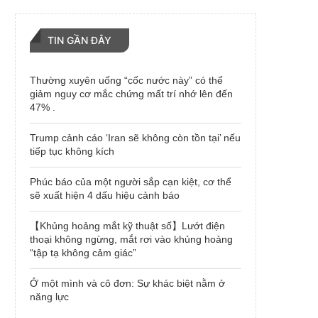
TIN GẦN ĐÂY
Thường xuyên uống “cốc nước này” có thể
giảm nguy cơ mắc chứng mất trí nhớ lên đến
47% .
Trump cảnh cáo ‘Iran sẽ không còn tồn tại’ nếu
tiếp tục không kích
Phúc báo của một người sắp cạn kiệt, cơ thể
sẽ xuất hiện 4 dấu hiệu cảnh báo
【Khủng hoảng mắt kỹ thuật số】Lướt điện
thoại không ngừng, mắt rơi vào khủng hoảng
“tập tạ không cảm giác”
Ở một mình và cô đơn: Sự khác biệt nằm ở
năng lực