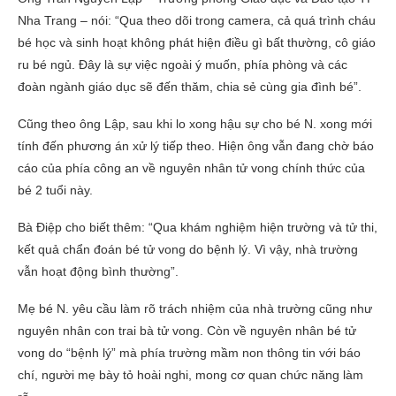
Nha Trang – nói: “Qua theo dõi trong camera, cả quá trình cháu
bé học và sinh hoạt không phát hiện điều gì bất thường, cô giáo
ru bé ngủ. Đây là sự việc ngoài ý muốn, phía phòng và các
đoàn ngành giáo dục sẽ đến thăm, chia sẻ cùng gia đình bé”.
Cũng theo ông Lập, sau khi lo xong hậu sự cho bé N. xong mới
tính đến phương án xử lý tiếp theo. Hiện ông vẫn đang chờ báo
cáo của phía công an về nguyên nhân tử vong chính thức của
bé 2 tuổi này.
Bà Điệp cho biết thêm: “Qua khám nghiệm hiện trường và tử thi,
kết quả chẩn đoán bé tử vong do bệnh lý. Vì vậy, nhà trường
vẫn hoạt động bình thường”.
Mẹ bé N. yêu cầu làm rõ trách nhiệm của nhà trường cũng như
nguyên nhân con trai bà tử vong. Còn về nguyên nhân bé tử
vong do “bệnh lý” mà phía trường mầm non thông tin với báo
chí, người mẹ bày tỏ hoài nghi, mong cơ quan chức năng làm