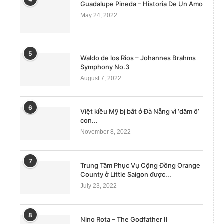
Guadalupe Pineda – Historia De Un Amo
May 24, 2022
5
Waldo de los Rios – Johannes Brahms
Symphony No.3
August 7, 2022
6
Việt kiều Mỹ bị bắt ở Đà Nẵng vì ‘dâm ô’
con...
November 8, 2022
7
Trung Tâm Phục Vụ Cộng Đồng Orange
County ở Little Saigon được...
July 23, 2022
8
Nino Rota – The Godfather II