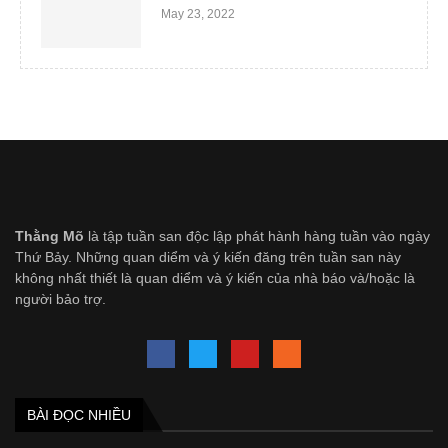
May 23, 2022
Thằng Mõ
là tập tuần san độc lập phát hành hàng tuần vào ngày
Thứ Bảy. Những quan diểm và ý kiến đăng trên tuần san này
không nhất thiết là quan diểm và ý kiến của nhà báo và/hoặc là
người bảo trợ.
BÀI ĐỌC NHIỀU