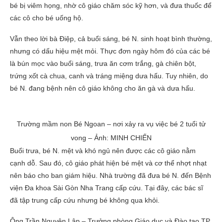
bé bị viêm họng, nhờ cô giáo chăm sóc kỹ hơn, và đưa thuốc để
các cô cho bé uống hộ.
Vẫn theo lời bà Điệp, cả buổi sáng, bé N. sinh hoạt bình thường,
nhưng có dấu hiệu mệt mỏi. Thực đơn ngày hôm đó của các bé
là bún mọc vào buổi sáng, trưa ăn cơm trắng, gà chiên bột,
trứng xốt cà chua, canh và tráng miệng dưa hấu. Tuy nhiên, do
bé N. đang bệnh nên cô giáo không cho ăn gà và dưa hấu.
Trường mầm non Bé Ngoan – nơi xảy ra vụ việc bé 2 tuổi tử
vong – Ảnh: MINH CHIẾN
Buổi trưa, bé N. mệt và khó ngủ nên được các cô giáo nằm
cạnh dỗ. Sau đó, cô giáo phát hiện bé mệt và cơ thể nhợt nhạt
nên báo cho ban giám hiệu. Nhà trường đã đưa bé N. đến Bệnh
viện Đa khoa Sài Gòn Nha Trang cấp cứu. Tại đây, các bác sĩ
đã tập trung cấp cứu nhưng bé không qua khỏi.
Ông Trần Nguyên Lập – Trưởng phòng Giáo dục và Đào tạo TP