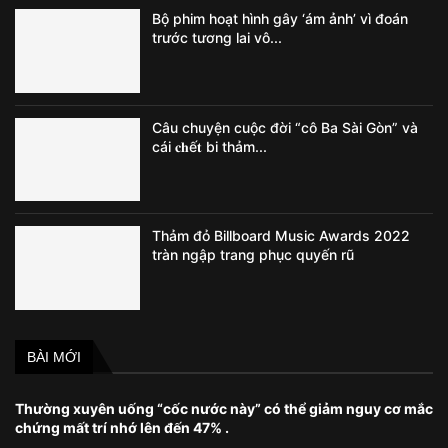
Bộ phim hoạt hình gây ‘ám ảnh’ vì đoán
trước tương lai vô...
Câu chuyện cuộc đời “cô Ba Sài Gòn” và
cái 𝐜𝐡ế𝐭 bi thảm...
Thảm đỏ Billboard Music Awards 2022
tràn ngập trang phục quyến rũ
BÀI MỚI
Thường xuyên uống “cốc nước này” có thể giảm nguy cơ mắc
chứng mất trí nhớ lên đến 47% .