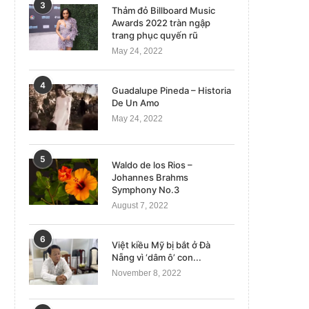
3
Thảm đỏ Billboard Music
Awards 2022 tràn ngập
trang phục quyến rũ
May 24, 2022
4
Guadalupe Pineda – Historia
De Un Amo
May 24, 2022
5
Waldo de los Rios –
Johannes Brahms
Symphony No.3
August 7, 2022
6
Việt kiều Mỹ bị bắt ở Đà
Nẵng vì ‘dâm ô’ con...
November 8, 2022