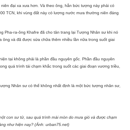
 niên đại xa xưa hơn. Và theo ông, hẳn bức tượng này phải có
9000 TCN, khi vùng đất này có lượng nước mưa thường niên đáng
ằng Pha-ra-ông Khafre đã cho tân trang lại Tượng Nhân sư khi nó
a ông và đã được sửa chữa thêm nhiều lần nữa trong suốt giai
g hiện tại không phải là phần đầu nguyên gốc. Phần đầu nguyên
ong quá trình tái chạm khắc trong suốt các giai đoạn vương triều,
ượng Nhân sư có thể không nhất định là một bức tượng nhân sư,
ột con sư tử, sau quá trình mài mòn do mưa gió và được chạm
dáng như hiện nay? (Ảnh: urban75.net)