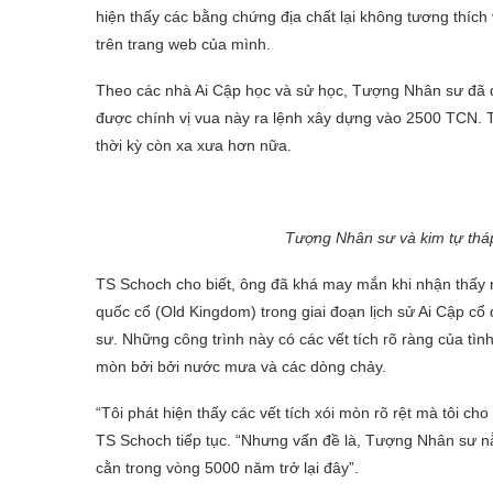
hiện thấy các bằng chứng địa chất lại không tương thích
trên trang web của mình.
Theo các nhà Ai Cập học và sử học, Tượng Nhân sư đã đư
được chính vị vua này ra lệnh xây dựng vào 2500 TCN. 
thời kỳ còn xa xưa hơn nữa.
Tượng Nhân sư và kim tự tháp
TS Schoch cho biết, ông đã khá may mắn khi nhận thấy rằ
quốc cổ (Old Kingdom) trong giai đoạn lịch sử Ai Cập cổ
sư. Những công trình này có các vết tích rõ ràng của tình
mòn bởi bởi nước mưa và các dòng chảy.
“Tôi phát hiện thấy các vết tích xói mòn rõ rệt mà tôi c
TS Schoch tiếp tục. “Nhưng vấn đề là, Tượng Nhân sư n
cằn trong vòng 5000 năm trở lại đây”.