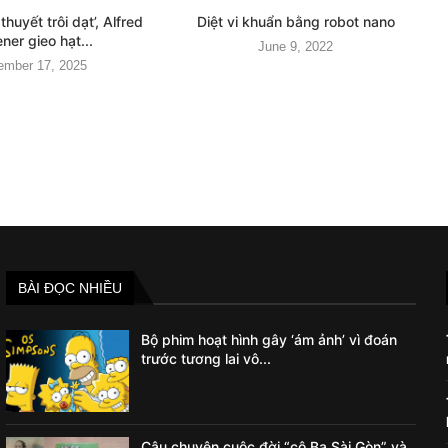
thuyết trôi dạt’, Alfred
Diệt vi khuẩn bằng robot nano
er gieo hạt...
June 9, 2022
ember 17, 2025
BÀI ĐỌC NHIỀU
Bộ phim hoạt hình gây ‘ám ảnh’ vì đoán
trước tương lai vô...
Câu chuyện cuộc đời “cô Ba Sài Gòn” và