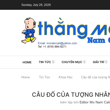
Sunday, July 26, 2026
TIN TỨC
CHUYÊN MỤC
GIẢI TRÍ
HOME
Home
Tin Tức
Khoa Học
Câu đố của tượng N
CÂU ĐỐ CỦA TƯỢNG NHÂN
biên tập bởi
Editor Mo Nam Cali