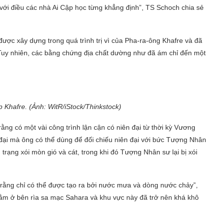
 với điều các nhà Ai Cập học từng khẳng định”, TS Schoch chia sẻ
ợc xây dựng trong quá trình trị vì của Pha-ra-ông Khafre và đã
Tuy nhiên, các bằng chứng địa chất dường như đã ám chỉ đến một
 Khafre. (Ảnh: WitR/iStock/Thinkstock)
ng có một vài công trình lận cận có niên đại từ thời kỳ Vương
 đại mà ông có thể dùng để đối chiếu niên đại với bức Tượng Nhân
 trạng xói mòn gió và cát, trong khi đó Tượng Nhân sư lại bị xói
ho rằng chỉ có thể được tạo ra bởi nước mưa và dòng nước chảy”,
ằm ở bên rìa sa mạc Sahara và khu vực này đã trở nên khá khô