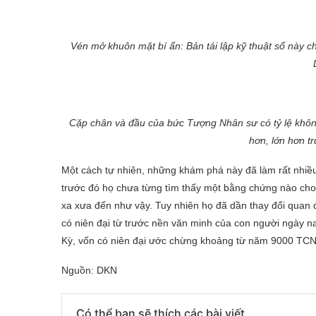
Vén mở khuôn mặt bí ẩn: Bản tái lập kỹ thuật số này 
Cặp chân và đầu của bức Tượng Nhân sư có tỷ lệ không 
hơn, lớn hơn t
Một cách tự nhiên, những khám phá này đã làm rất nhiều
trước đó họ chưa từng tìm thấy một bằng chứng nào cho
xa xưa đến như vậy. Tuy nhiên họ đã dần thay đổi quan 
có niên đại từ trước nền văn minh của con người ngày na
Kỳ, vốn có niên đại ước chừng khoảng từ năm 9000 TCN
Nguồn: DKN
Có thể bạn sẽ thích các bài viết