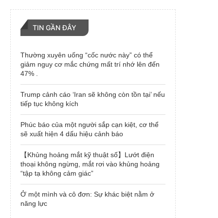
TIN GẦN ĐÂY
Thường xuyên uống “cốc nước này” có thể
giảm nguy cơ mắc chứng mất trí nhớ lên đến
47% .
Trump cảnh cáo ‘Iran sẽ không còn tồn tại’ nếu
tiếp tục không kích
Phúc báo của một người sắp cạn kiệt, cơ thể
sẽ xuất hiện 4 dấu hiệu cảnh báo
【Khủng hoảng mắt kỹ thuật số】Lướt điện
thoại không ngừng, mắt rơi vào khủng hoảng
“tập tạ không cảm giác”
Ở một mình và cô đơn: Sự khác biệt nằm ở
năng lực