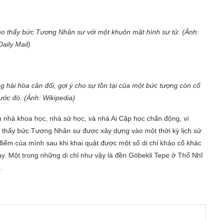
cho thấy bức Tượng Nhân sư với một khuôn mặt hình sư tử. (Ảnh:
Daily Mail)
hài hòa cân đối, gợi ý cho sự tồn tại của một bức tượng còn cổ
rước đó. (Ảnh: Wikipedia)
 nhà khoa học, nhà sử học, và nhà Ai Cập học chấn động, vì
 thấy bức Tượng Nhân sư được xây dựng vào một thời kỳ lịch sử
điểm của mình sau khi khai quật được một số di chỉ khảo cổ khác
y. Một trong những di chỉ như vậy là đền Göbekli Tepe ở Thổ Nhĩ
.