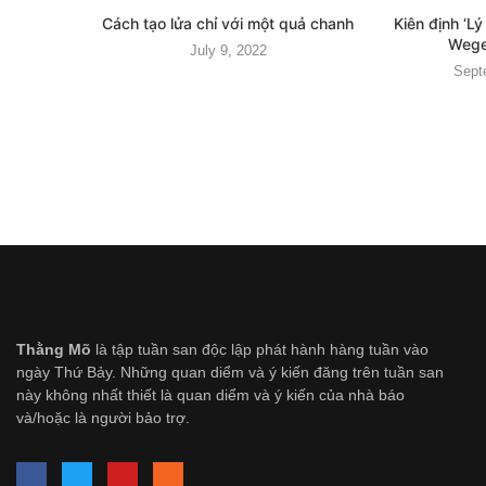
Cách tạo lửa chỉ với một quả chanh
Kiên định ‘Lý 
Wegen
July 9, 2022
Sept
Thằng Mõ
là tập tuần san độc lập phát hành hàng tuần vào
ngày Thứ Bảy. Những quan diểm và ý kiến đăng trên tuần san
này không nhất thiết là quan diểm và ý kiến của nhà báo
và/hoặc là người bảo trợ.