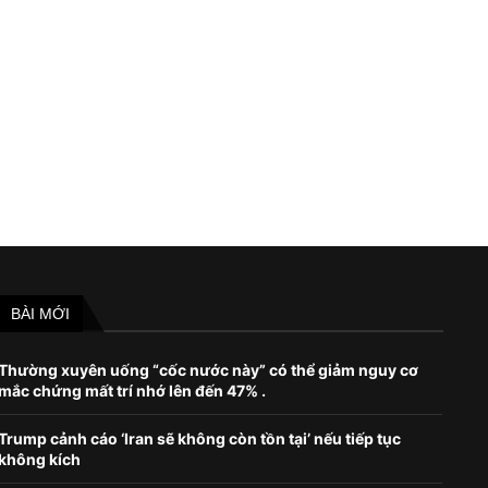
Nghiên cứu mới tiết lộ mùi hương ưa
Sắp có cách giúp con ngư
thích của...
ngược quá trình...
August 21, 2023
August 8, 2022
BÀI MỚI
Thường xuyên uống “cốc nước này” có thể giảm nguy cơ
mắc chứng mất trí nhớ lên đến 47% .
Trump cảnh cáo ‘Iran sẽ không còn tồn tại’ nếu tiếp tục
không kích