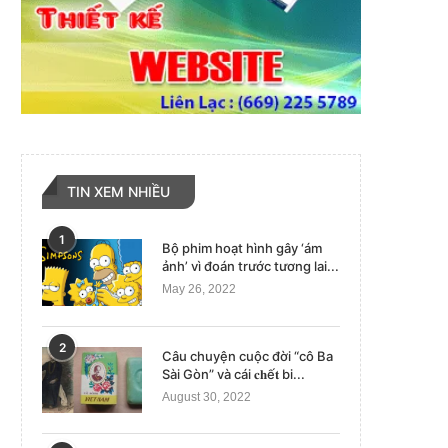
TIN XEM NHIỀU
1
Bộ phim hoạt hình gây ‘ám
ảnh’ vì đoán trước tương lai...
May 26, 2022
2
Câu chuyện cuộc đời “cô Ba
Sài Gòn” và cái 𝐜𝐡ế𝐭 bi...
August 30, 2022