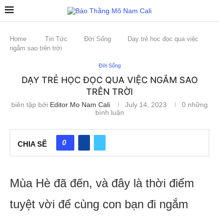
Home
Tin Tức
Đời Sống
Dạy trẻ học đọc qua việc
ngắm sao trên trời
Đời Sống
DẠY TRẺ HỌC ĐỌC QUA VIỆC NGẮM SAO
TRÊN TRỜI
biên tập bởi
Editor Mo Nam Cali
July 14, 2023
0 những
bình luận
0
CHIA SẼ
Mùa Hè đã đến, và đây là thời điểm
tuyệt vời để cùng con bạn đi ngắm