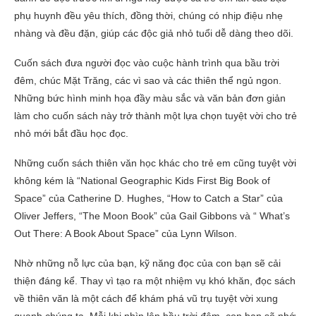
phụ huynh đều yêu thích, đồng thời, chúng có nhịp điệu nhẹ
nhàng và đều đặn, giúp các độc giả nhỏ tuổi dễ dàng theo dõi.
Cuốn sách đưa người đọc vào cuộc hành trình qua bầu trời
đêm, chúc Mặt Trăng, các vì sao và các thiên thể ngủ ngon.
Những bức hình minh họa đầy màu sắc và văn bản đơn giản
làm cho cuốn sách này trở thành một lựa chọn tuyệt vời cho trẻ
nhỏ mới bắt đầu học đọc.
Những cuốn sách thiên văn học khác cho trẻ em cũng tuyệt vời
không kém là “National Geographic Kids First Big Book of
Space” của Catherine D. Hughes, “How to Catch a Star” của
Oliver Jeffers, “The Moon Book” của Gail Gibbons và “ What’s
Out There: A Book About Space” của Lynn Wilson.
Nhờ những nỗ lực của bạn, kỹ năng đọc của con bạn sẽ cải
thiện đáng kể. Thay vì tạo ra một nhiệm vụ khó khăn, đọc sách
về thiên văn là một cách để khám phá vũ trụ tuyệt vời xung