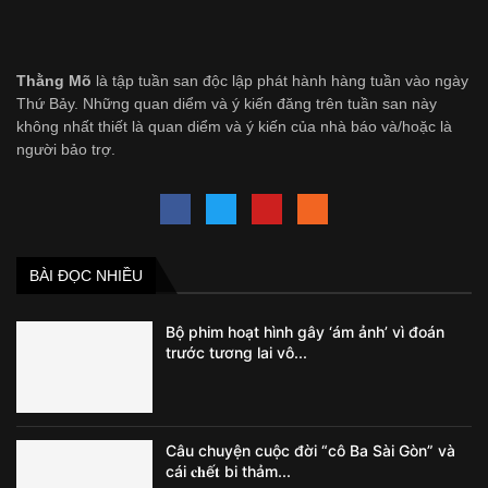
Thằng Mõ
là tập tuần san độc lập phát hành hàng tuần vào ngày
Thứ Bảy. Những quan diểm và ý kiến đăng trên tuần san này
không nhất thiết là quan diểm và ý kiến của nhà báo và/hoặc là
người bảo trợ.
BÀI ĐỌC NHIỀU
Bộ phim hoạt hình gây ‘ám ảnh’ vì đoán
trước tương lai vô...
Câu chuyện cuộc đời “cô Ba Sài Gòn” và
cái 𝐜𝐡ế𝐭 bi thảm...