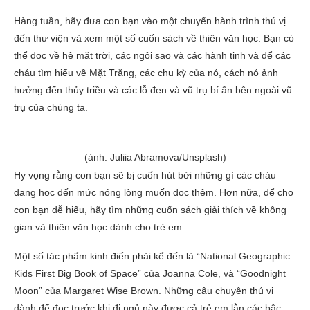
Hàng tuần, hãy đưa con bạn vào một chuyến hành trình thú vị
đến thư viện và xem một số cuốn sách về thiên văn học. Bạn có
thể đọc về hệ mặt trời, các ngôi sao và các hành tinh và để các
cháu tìm hiểu về Mặt Trăng, các chu kỳ của nó, cách nó ảnh
hưởng đến thủy triều và các lỗ đen và vũ trụ bí ẩn bên ngoài vũ
trụ của chúng ta.
(ảnh: Juliia Abramova/Unsplash)
Hy vọng rằng con bạn sẽ bị cuốn hút bởi những gì các cháu
đang học đến mức nóng lòng muốn đọc thêm. Hơn nữa, để cho
con bạn dễ hiểu, hãy tìm những cuốn sách giải thích về không
gian và thiên văn học dành cho trẻ em.
Một số tác phẩm kinh điển phải kể đến là “National Geographic
Kids First Big Book of Space” của Joanna Cole, và “Goodnight
Moon” của Margaret Wise Brown. Những câu chuyện thú vị
dành để đọc trước khi đi ngủ này được cả trẻ em lẫn các bậc