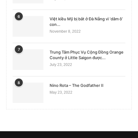
6
Việt kiều Mỹ bị bắt ở Đà Nẵng vì ‘dâm ô’
con...
November 8, 2022
7
Trung Tâm Phục Vụ Cộng Đồng Orange
County ở Little Saigon được...
July 23, 2022
8
Nino Rota – The Godfather II
May 23, 2022