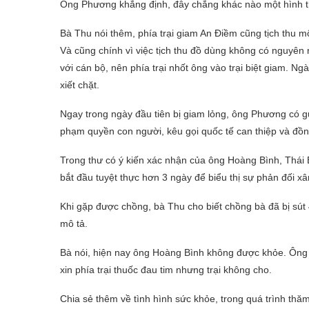
Ông Phương khẳng định, đây chẳng khác nào một hình thứ
Bà Thu nói thêm, phía trại giam An Điềm cũng tịch thu mộ
Và cũng chính vì việc tịch thu đồ dùng không có nguyên
với cán bộ, nên phía trại nhốt ông vào trại biệt giam. N
xiết chặt.
Ngay trong ngày đầu tiên bị giam lỏng, ông Phương có gử
phạm quyền con người, kêu gọi quốc tế can thiệp và đồ
Trong thư có ý kiến xác nhận của ông Hoàng Bình, Thái
bắt đầu tuyệt thực hơn 3 ngày để biểu thị sự phản đối
Khi gặp được chồng, bà Thu cho biết chồng bà đã bị sút
mô tả.
Bà nói, hiện nay ông Hoàng Bình không được khỏe. Ông b
xin phía trại thuốc đau tim nhưng trại không cho.
Chia sẻ thêm về tình hình sức khỏe, trong quá trình th