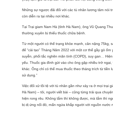
Những sự ngược đãi đối với các tù nhân lương tâm nói tr
còn diễn ra tại nhiều nơi khác.
Tại Trại giam Nam Hà (tỉnh Hà Nam), ông Vũ Quang Thu
thường xuyên bị thiếu thuốc chữa bệnh.
Từ một người có thể trạng khỏe mạnh, cân nặng 75kg, sa
để “cải tạo” Tháng Năm 2022 với một cơ thể gầy gò ốm 
suyễn, phổi tắc nghẽn mãn tính (COPD), suy gan… Hiện 
yếu. Thuốc gia đình gửi vào cho ông gặp nhiều trở ngại, v
khác. Ông chỉ có thể mua thuốc theo tháng trích từ tiền 
sử dụng.”
Việc đối xử tồi tệ với tù nhân gần như xảy ra ở mọi trại 
Hà Nam) – tôi, người viết bài – cũng từng trải qua chuy
hiện rong rêu. Không tắm thì không được, mà tắm thì n
bị dị ứng nổi đỏ, mẩn ngứa khắp người với nguồn nước 