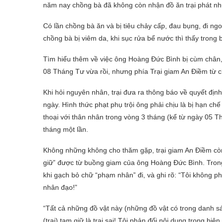
năm nay chồng bà đã không còn nhận đồ ăn trại phát như
Có lần chồng bà ăn và bị tiêu chảy cấp, đau bụng, đi ngo
chồng bà bị viêm da, khi sục rửa bể nước thì thấy trong 
Tìm hiểu thêm về việc ông Hoàng Đức Bình bị cùm chân, 
08 Tháng Tư vừa rồi, nhưng phía Trại giam An Điềm từ 
Khi hỏi nguyên nhân, trại đưa ra thông báo về quyết định 
ngày. Hình thức phạt phụ trội ông phải chịu là bị hạn chế
thoại với thân nhân trong vòng 3 tháng (kể từ ngày 05 
tháng một lần.
Không những không cho thăm gặp, trại giam An Điềm còn 
giữ” được từ buồng giam của ông Hoàng Đức Bình. Trong
khi gạch bỏ chữ “phạm nhân” đi, và ghi rõ: “Tôi không p
nhân đạo!”
“Tất cả những đồ vật này (những đồ vật có trong danh sác
(trại) tạm giữ là trại sai! Tôi phản đối nội dung trong biên