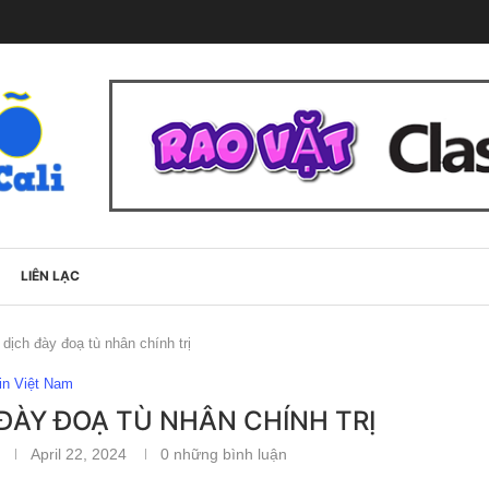
LIÊN LẠC
dịch đày đoạ tù nhân chính trị
in Việt Nam
 ĐÀY ĐOẠ TÙ NHÂN CHÍNH TRỊ
April 22, 2024
0 những bình luận