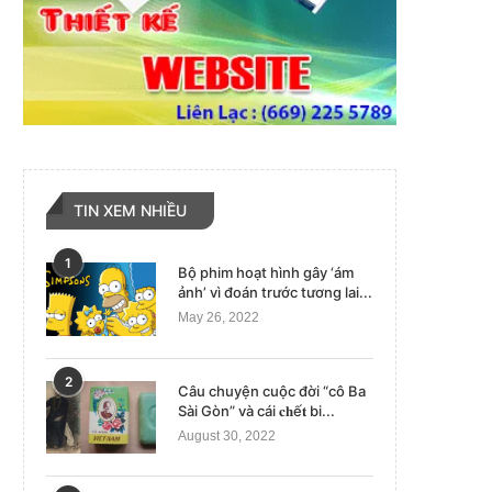
TIN XEM NHIỀU
1
Bộ phim hoạt hình gây ‘ám
ảnh’ vì đoán trước tương lai...
May 26, 2022
2
Câu chuyện cuộc đời “cô Ba
Sài Gòn” và cái 𝐜𝐡ế𝐭 bi...
August 30, 2022