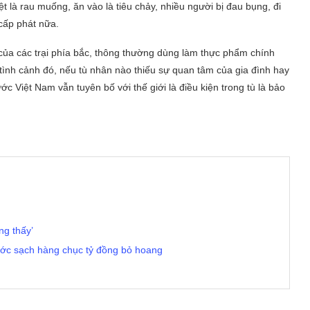
t là rau muống, ăn vào là tiêu chảy, nhiều người bị đau bụng, đi
cấp phát nữa.
ủa các trại phía bắc, thông thường dùng làm thực phẩm chính
tình cảnh đó, nếu tù nhân nào thiếu sự quan tâm của gia đình hay
 Việt Nam vẫn tuyên bố với thế giới là điều kiện trong tù là bảo
ng thấy’
ước sạch hàng chục tỷ đồng bỏ hoang