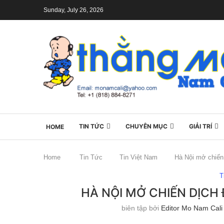
Sunday, July 26, 2026
TIN TỨC
CHUYÊN MỤC
GIẢI TRÍ
HOME
Home
Tin Tức
Tin Việt Nam
Hà Nội mở chiến 
T
HÀ NỘI MỞ CHIẾN DỊCH
biên tập bởi
Editor Mo Nam Cali