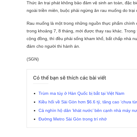
Thức ăn trại phát không bảo đảm vệ sinh an toàn, đặc biệ
ngoài triền miên, buộc phải ngừng ăn rau muống do trại 
Rau muống là một trong những nguồn thực phẩm chính c
trong khoảng 7, 8 tháng, mới được thay rau khác. Trong 
cộng đồng, thì đều phải sống kham khổ, bất chấp nhà nước
đảm cho người thi hành án.
(SGN)
Có thể bạn sẽ thích các bài viết
Trùm ma túy ở Hàn Quốc bị bắt tại Việt Nam
Kiều hối về Sài Gòn hơn $6.6 tỷ, tăng cao ‘chưa từ
Cả nghìn hộ dân ‘khát nước’ bên cạnh nhà máy n
Đường Metro Sài Gòn trong trí nhớ