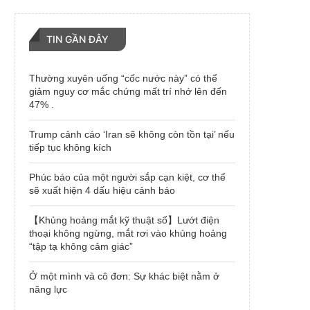
TIN GẦN ĐÂY
Thường xuyên uống “cốc nước này” có thể
giảm nguy cơ mắc chứng mất trí nhớ lên đến
47% .
Trump cảnh cáo ‘Iran sẽ không còn tồn tại’ nếu
tiếp tục không kích
Phúc báo của một người sắp cạn kiệt, cơ thể
sẽ xuất hiện 4 dấu hiệu cảnh báo
【Khủng hoảng mắt kỹ thuật số】Lướt điện
thoại không ngừng, mắt rơi vào khủng hoảng
“tập tạ không cảm giác”
Ở một mình và cô đơn: Sự khác biệt nằm ở
năng lực