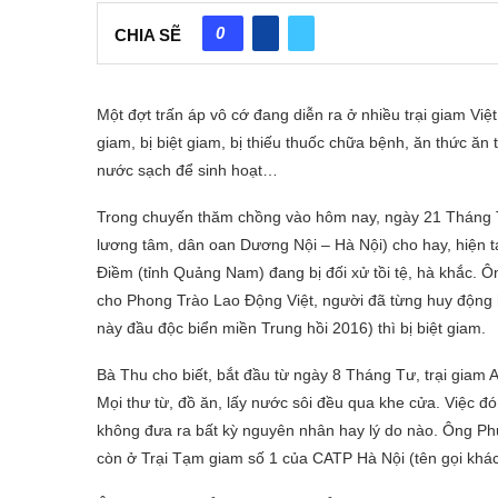
0
CHIA SẼ
Một đợt trấn áp vô cớ đang diễn ra ở nhiều trại giam Việt
giam, bị biệt giam, bị thiếu thuốc chữa bệnh, ăn thức ăn t
nước sạch để sinh hoạt…
Trong chuyến thăm chồng vào hôm nay, ngày 21 Tháng 
lương tâm, dân oan Dương Nội – Hà Nội) cho hay, hiện tạ
Điềm (tỉnh Quảng Nam) đang bị đối xử tồi tệ, hà khắc.
cho Phong Trào Lao Động Việt, người đã từng huy động 
này đầu độc biển miền Trung hồi 2016) thì bị biệt giam.
Bà Thu cho biết, bắt đầu từ ngày 8 Tháng Tư, trại gia
Mọi thư từ, đồ ăn, lấy nước sôi đều qua khe cửa. Việc đón
không đưa ra bất kỳ nguyên nhân hay lý do nào. Ông Phư
còn ở Trại Tạm giam số 1 của CATP Hà Nội (tên gọi khác