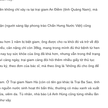
ên không chỉ xảy ra tại trại giam An Điềm (tỉnh Quảng Nam), mà
ận (người sáng lập phong trào Chấn Hưng Nước Việt) cũng
u hơn 1 năm bị biệt giam, ông được cho ra khỏi đó và trở về đội
yếu, cân nặng chỉ còn 38kg, mang trong mình đủ thứ bệnh từ hen
nay tuy sức khỏe của ông đã khá hơn, nhưng vẫn trong thể trạng
ì càng ngày, trại giam càng đòi hỏi thêm nhiều giấy tờ thủ tục
lưu ký, theo đơn của bác sĩ, mà theo ông là “không đủ cho ông để
giam. Ở Trại giam Nam Hà (còn có tên gọi khác là Trại Ba Sao, tỉnh
ện nguồn nước sinh hoạt thì bẩn thỉu, thường có màu xanh và xuất
gứa, viêm da. Tù nhân, nhà báo Lê Anh Hùng cũng từng nhiều lần
như vậy.