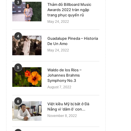
3
Thảm đỏ Billboard Music
Awards 2022 tràn ngập
trang phục quyến rũ
May 24, 2022
4
Guadalupe Pineda – Historia
De Un Amo
May 24, 2022
5
Waldo de los Rios –
Johannes Brahms
Symphony No.3
August 7, 2022
6
Việt kiều Mỹ bị bắt ở Đà
Nẵng vì ‘dâm ô’ con...
November 8, 2022