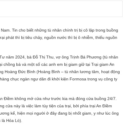
 Nam. Tin cho biết những tù nhân chính trị bị cô lập trong buồng
rại phát thì bị tiêu chảy, nguồn nước thì bị ô nhiễm, thiếu nguồn
Tư năm 2024, bà Đỗ Thị Thu, vợ ông Trịnh Bá Phương (tù nhân
i chồng bà và một số các anh em bị giam giữ tại Trại giam An
 Ông Hoàng Đức Bình (Hoàng Bình – tù nhân lương tâm, hoạt động
hàng chục ngàn ngư dân đi khởi kiện Formosa trong vụ công ty
m An Điềm không mở cửa như trước kia mà đóng cửa buồng 24/7.
g cửa này là việc làm tùy tiện của trại, bởi phía trại An Điềm
ơng kể, hiện mọi người ở đây đang bị nhốt giam, y như lúc ông
 là Hỏa Lò).