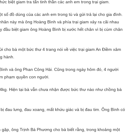
c biệt giam tra tấn tinh thần các anh em trong trại giam.
t số đồ dùng của các anh em trong tù và gửi trả lại cho gia đình.
 nhân này mà ông Hoàng Bình và phía trại giam xảy ra cãi nhau
gày đầu biệt giam ông Hoàng Bình bị xước hết chân vì bị cùm chân
i cho bà một bức thư 4 trang nói về việc trại giam An Điềm xâm
ng hành.
 Bình và ông Phan Công Hải. Cũng trong ngày hôm đó, 4 người
 xâm phạm quyền con người.
 4kg. Hiện tại bà vẫn chưa nhận được bức thư nào như chồng bà
ị đau lưng, đau xoang, mất khứu giác và bị đau tim. Ông Bình có
ăm gặp, ông Trịnh Bá Phương cho bà biết rằng, trong khoảng một