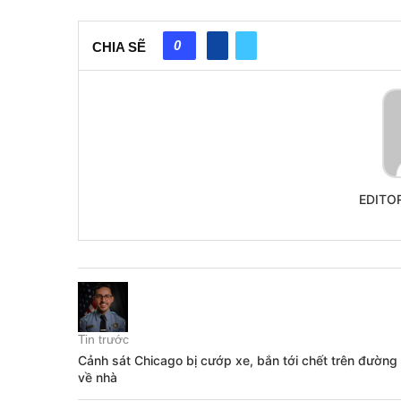
0
CHIA SẼ
EDITO
Tin trước
Cảnh sát Chicago bị cướp xe, bắn tới chết trên đường
về nhà