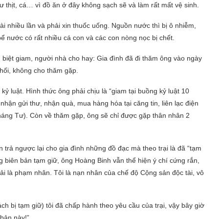
 thịt, cá… vì đồ ăn ở đây không sạch sẽ và làm rất mất vệ sinh.
ài nhiều lần và phải xin thuốc uống. Nguồn nước thì bị ô nhiễm,
bể nước có rất nhiều cá con và các con nòng nọc bị chết.
biệt giam, người nhà cho hay: Gia đình đã đi thăm ông vào ngày
chối, không cho thăm gặp.
kỷ luật. Hình thức ông phải chịu là “giam tại buồng kỷ luật 10
 nhận gửi thư, nhận quà, mua hàng hóa tại căng tin, liên lạc điện
Tháng Tư). Còn về thăm gặp, ông sẽ chỉ được gặp thân nhân 2
trả ngược lại cho gia đình những đồ đạc mà theo trại là đã “tạm
 biên bản tạm giữ, ông Hoàng Binh vẫn thể hiện ý chí cứng rắn,
hải là phạm nhân. Tôi là nạn nhân của chế độ Cộng sản độc tài, vô
h bị tạm giữ) tôi đã chấp hành theo yêu cầu của trại, vậy bây giờ
 bản này!”