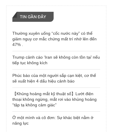
TIN GẦN ĐÂY
Thường xuyên uống “cốc nước này” có thể
giảm nguy cơ mắc chứng mất trí nhớ lên đến
47% .
Trump cảnh cáo ‘Iran sẽ không còn tồn tại’ nếu
tiếp tục không kích
Phúc báo của một người sắp cạn kiệt, cơ thể
sẽ xuất hiện 4 dấu hiệu cảnh báo
【Khủng hoảng mắt kỹ thuật số】Lướt điện
thoại không ngừng, mắt rơi vào khủng hoảng
“tập tạ không cảm giác”
Ở một mình và cô đơn: Sự khác biệt nằm ở
năng lực