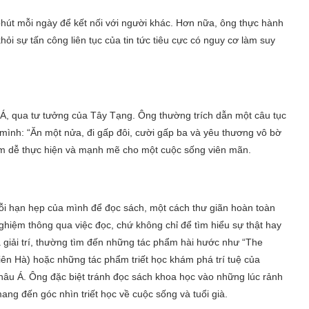
phút mỗi ngày để kết nối với người khác. Hơn nữa, ông thực hành
ỏi sự tấn công liên tục của tin tức tiêu cực có nguy cơ làm suy
 Á, qua tư tưởng của Tây Tạng. Ông thường trích dẫn một câu tục
 mình: “Ăn một nửa, đi gấp đôi, cười gấp ba và yêu thương vô bờ
nam dễ thực hiện và mạnh mẽ cho một cuộc sống viên mãn.
rỗi hạn hẹp của mình để đọc sách, một cách thư giãn hoàn toàn
hiệm thông qua việc đọc, chứ không chỉ để tìm hiểu sự thật hay
giải trí, thường tìm đến những tác phẩm hài hước như “The
iên Hà)
hoặc những tác phẩm triết học khám phá trí tuệ của
hâu Á. Ông đặc biệt tránh đọc sách khoa học vào những lúc rảnh
ng đến góc nhìn triết học về cuộc sống và tuổi già.