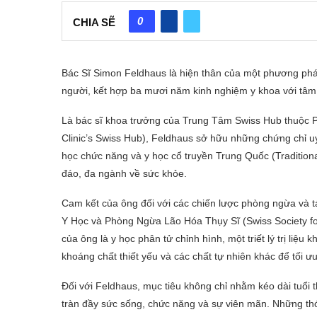
0
CHIA SẼ
Bác Sĩ Simon Feldhaus là hiện thân của một phương pháp
người, kết hợp ba mươi năm kinh nghiệm y khoa với tâm 
Là bác sĩ khoa trưởng của Trung Tâm Swiss Hub thuộc
Clinic’s Swiss Hub), Feldhaus sở hữu những chứng chỉ u
học chức năng và y học cổ truyền Trung Quốc (Traditio
đáo, đa ngành về sức khỏe.
Cam kết của ông đối với các chiến lược phòng ngừa và tá
Y Học và Phòng Ngừa Lão Hóa Thụy Sĩ (Swiss Society for
của ông là y học phân tử chỉnh hình, một triết lý trị li
khoáng chất thiết yếu và các chất tự nhiên khác để tối ư
Đối với Feldhaus, mục tiêu không chỉ nhằm kéo dài tu
tràn đầy sức sống, chức năng và sự viên mãn. Những t