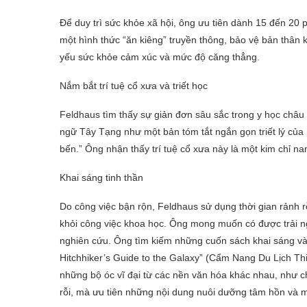
Để duy trì sức khỏe xã hội, ông ưu tiên dành 15 đến 20 
một hình thức “ăn kiêng” truyền thông, bảo vệ bản thân kh
yếu sức khỏe cảm xúc và mức độ căng thẳng.
Nắm bắt trí tuệ cổ xưa và triết học
Feldhaus tìm thấy sự giản đơn sâu sắc trong y học châu
ngữ Tây Tạng như một bản tóm tắt ngắn gọn triết lý của
bến.” Ông nhận thấy trí tuệ cổ xưa này là một kim chỉ 
Khai sáng tinh thần
Do công việc bận rộn, Feldhaus sử dụng thời gian rảnh 
khỏi công việc khoa học. Ông mong muốn có được trải ng
nghiên cứu. Ông tìm kiếm những cuốn sách khai sáng và 
Hitchhiker’s Guide to the Galaxy” (
Cẩm Nang Du Lịch Th
những bộ óc vĩ đại từ các nền văn hóa khác nhau, như c
rỗi, mà ưu tiên những nội dung nuôi dưỡng tâm hồn và ma