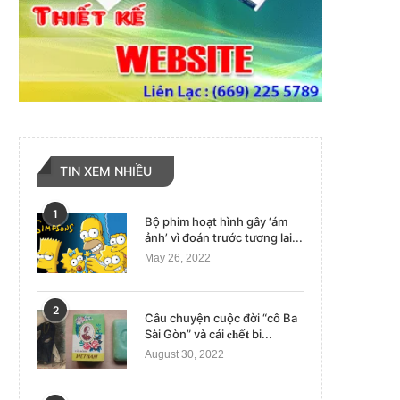
TIN XEM NHIỀU
1
Bộ phim hoạt hình gây ‘ám
ảnh’ vì đoán trước tương lai...
May 26, 2022
2
Câu chuyện cuộc đời “cô Ba
Sài Gòn” và cái 𝐜𝐡ế𝐭 bi...
August 30, 2022