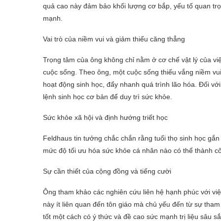
quả cao này đảm bảo khối lượng cơ bắp, yếu tố quan trọ
mạnh.
Vai trò của niềm vui và giảm thiểu căng thẳng
Trọng tâm của ông không chỉ nằm ở cơ chế vật lý của vi
cuộc sống. Theo ông, một cuộc sống thiếu vắng niềm vui,
hoạt động sinh học, đẩy nhanh quá trình lão hóa. Đối vớ
lệnh sinh học cơ bản để duy trì sức khỏe.
Sức khỏe xã hội và định hướng triết học
Feldhaus tin tưởng chắc chắn rằng tuổi thọ sinh học gắn
mức độ tối ưu hóa sức khỏe cá nhân nào có thể thành cô
Sự cần thiết của cộng đồng và tiếng cười
Ông tham khảo các nghiên cứu liên hệ hạnh phúc với việc
này ít liên quan đến tôn giáo mà chủ yếu đến từ sự tham
tốt một cách có ý thức và đề cao sức mạnh trị liệu sâu s