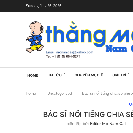
Sunday, July 26, 2026
TIN TỨC
CHUYÊN MỤC
GIẢI TRÍ
HOME
Home
Uncategorized
Bác sĩ nổi tiếng chia sẻ phư
U
BÁC SĨ NỔI TIẾNG CHIA
biên tập bởi
Editor Mo Nam Cali