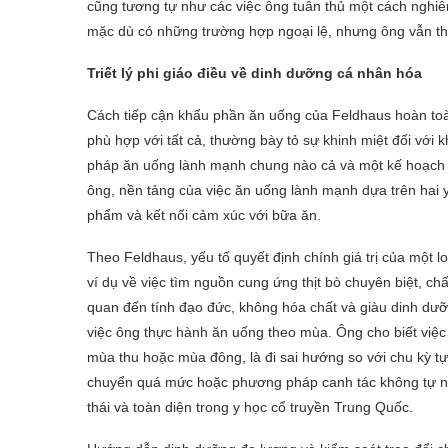
cũng tương tự như các việc ông tuân thủ một cách nghiê
mặc dù có những trường hợp ngoại lệ, nhưng ông vẫn th
Triết lý phi giáo điều về dinh dưỡng cá nhân hóa
Cách tiếp cận khẩu phần ăn uống của Feldhaus hoàn toà
phù hợp với tất cả, thường bày tỏ sự khinh miệt đối với
pháp ăn uống lành mạnh chung nào cả và một kế hoạch d
ông, nền tảng của việc ăn uống lành mạnh dựa trên hai y
phẩm và kết nối cảm xúc với bữa ăn.
Theo Feldhaus, yếu tố quyết định chính giá trị của một 
ví dụ về việc tìm nguồn cung ứng thịt bò chuyên biệt, ch
quan đến tính đạo đức, không hóa chất và giàu dinh dưỡ
việc ông thực hành ăn uống theo mùa. Ông cho biết việ
mùa thu hoặc mùa đông, là đi sai hướng so với chu kỳ tự
chuyển quá mức hoặc phương pháp canh tác không tự nh
thái và toàn diện trong y học cổ truyền Trung Quốc.