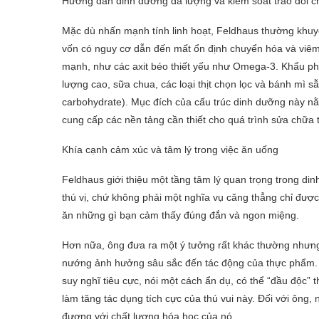
Hướng dẫn dinh dưỡng đa lượng và kiểm soát trao đổi c
Mặc dù nhấn mạnh tính linh hoạt, Feldhaus thường khuy
vốn có nguy cơ dẫn đến mất ổn định chuyển hóa và viêm
mạnh, như các axit béo thiết yếu như Omega-3. Khẩu p
lượng cao, sữa chua, các loại thịt chọn lọc và bánh mì
carbohydrate). Mục đích của cấu trúc dinh dưỡng này nằ
cung cấp các nền tảng cần thiết cho quá trình sửa chữa 
Khía cạnh cảm xúc và tâm lý trong việc ăn uống
Feldhaus giới thiệu một tầng tâm lý quan trọng trong d
thú vị, chứ không phải một nghĩa vụ căng thẳng chỉ đượ
ăn những gì bạn cảm thấy đúng đắn và ngon miệng.
Hơn nữa, ông đưa ra một ý tưởng rất khác thường nhưng l
nướng ảnh hưởng sâu sắc đến tác động của thực phẩm. 
suy nghĩ tiêu cực, nói một cách ẩn dụ, có thể “đầu độc”
làm tăng tác dụng tích cực của thú vui này. Đối với ông,
đương với chất lượng hóa học của nó.