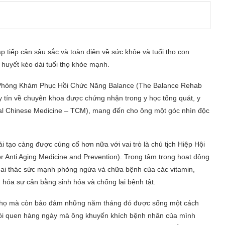
 tiếp cận sâu sắc và toàn diện về sức khỏe và tuổi thọ con
huyết kéo dài tuổi thọ khỏe mạnh.
 Phòng Khám Phục Hồi Chức Năng Balance (The Balance Rehab
y tín về chuyên khoa được chứng nhận trong y học tổng quát, y
nal Chinese Medicine – TCM), mang đến cho ông một góc nhìn độc
i tạo càng được củng cố hơn nữa với vai trò là chủ tịch Hiệp Hội
 Anti Aging Medicine and Prevention). Trọng tâm trong hoạt động
ệu khai thác sức mạnh phòng ngừa và chữa bệnh của các vitamin,
u hóa sự cân bằng sinh hóa và chống lại bệnh tật.
ổi thọ mà còn bảo đảm những năm tháng đó được sống một cách
hói quen hàng ngày mà ông khuyến khích bệnh nhân của mình