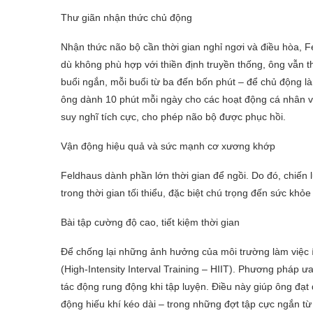
Thư giãn nhận thức chủ động
Nhận thức não bộ cần thời gian nghỉ ngơi và điều hòa, F
dù không phù hợp với thiền định truyền thống, ông vẫn t
buổi ngắn, mỗi buổi từ ba đến bốn phút – để chủ động 
ông dành 10 phút mỗi ngày cho các hoạt động cá nhân vui
suy nghĩ tích cực, cho phép não bộ được phục hồi.
Vận động hiệu quả và sức mạnh cơ xương khớp
Feldhaus dành phần lớn thời gian để ngồi. Do đó, chiến 
trong thời gian tối thiểu, đặc biệt chú trọng đến sức kh
Bài tập cường độ cao, tiết kiệm thời gian
Để chống lại những ảnh hưởng của môi trường làm việc 
(High-Intensity Interval Training – HIIT). Phương pháp 
tác động rung động khi tập luyện. Điều này giúp ông đạ
động hiếu khí kéo dài – trong những đợt tập cực ngắn từ