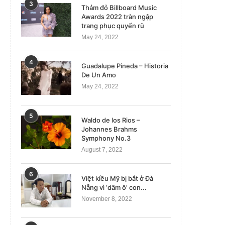
3
Thảm đỏ Billboard Music
Awards 2022 tràn ngập
trang phục quyến rũ
May 24, 2022
4
Guadalupe Pineda – Historia
De Un Amo
May 24, 2022
5
Waldo de los Rios –
Johannes Brahms
Symphony No.3
August 7, 2022
6
Việt kiều Mỹ bị bắt ở Đà
Nẵng vì ‘dâm ô’ con...
November 8, 2022