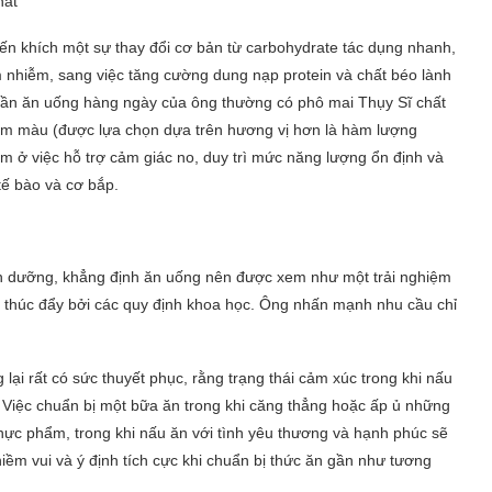
hất
ến khích một sự thay đổi cơ bản từ carbohydrate tác dụng nhanh,
 nhiễm, sang việc tăng cường dung nạp protein và chất béo lành
hần ăn uống hàng ngày của ông thường có phô mai Thụy Sĩ chất
 sẫm màu (được lựa chọn dựa trên hương vị hơn là hàm lượng
m ở việc hỗ trợ cảm giác no, duy trì mức năng lượng ổn định và
tế bào và cơ bắp.
inh dưỡng, khẳng định ăn uống nên được xem như một trải nghiệm
c thúc đẩy bởi các quy định khoa học. Ông nhấn mạnh nhu cầu chỉ
ại rất có sức thuyết phục, rằng trạng thái cảm xúc trong khi nấu
Việc chuẩn bị một bữa ăn trong khi căng thẳng hoặc ấp ủ những
 thực phẩm, trong khi nấu ăn với tình yêu thương và hạnh phúc sẽ
 niềm vui và ý định tích cực khi chuẩn bị thức ăn gần như tương