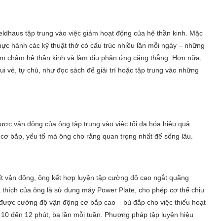
eldhaus tập trung vào việc giảm hoạt động của hệ thần kinh. Mặc
hực hành các kỹ thuật thở có cấu trúc nhiều lần mỗi ngày – những
làm chậm hệ thần kinh và làm dịu phản ứng căng thẳng. Hơn nữa,
 vẻ, tự chủ, như đọc sách để giải trí hoặc tập trung vào những
lược vận động của ông tập trung vào việc tối đa hóa hiệu quả
ỏe cơ bắp, yếu tố mà ông cho rằng quan trọng nhất để sống lâu.
ít vận động, ông kết hợp luyện tập cường độ cao ngắt quãng
ưa thích của ông là sử dụng máy Power Plate, cho phép cơ thể chịu
t được cường độ vận động cơ bắp cao – bù đắp cho việc thiếu hoạt
 10 đến 12 phút, ba lần mỗi tuần. Phương pháp tập luyện hiệu