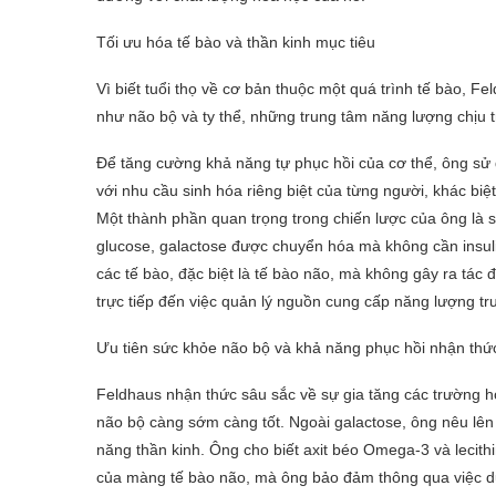
Tối ưu hóa tế bào và thần kinh mục tiêu
Vì biết tuổi thọ về cơ bản thuộc một quá trình tế bào, Fe
như não bộ và ty thể, những trung tâm năng lượng chịu 
Để tăng cường khả năng tự phục hồi của cơ thể, ông sử
với nhu cầu sinh hóa riêng biệt của từng người, khác biệ
Một thành phần quan trọng trong chiến lược của ông là s
glucose, galactose được chuyển hóa mà không cần insuli
các tế bào, đặc biệt là tế bào não, mà không gây ra tác đ
trực tiếp đến việc quản lý nguồn cung cấp năng lượng tr
Ưu tiên sức khỏe não bộ và khả năng phục hồi nhận thứ
Feldhaus nhận thức sâu sắc về sự gia tăng các trường hợp
não bộ càng sớm càng tốt. Ngoài galactose, ông nêu lên 
năng thần kinh. Ông cho biết axit béo Omega-3 và lecith
của màng tế bào não, mà ông bảo đảm thông qua việc d