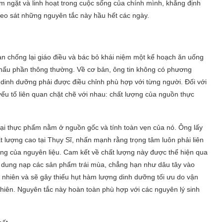
m ngặt và linh hoạt trong cuộc sống của chính mình, khẳng định
eo sát những nguyên tắc này hầu hết các ngày.
n chống lại giáo điều và bác bỏ khái niệm một kế hoạch ăn uống
 khẩu phần thông thường. Về cơ bản, ông tin không có phương
inh dưỡng phải được điều chỉnh phù hợp với từng người. Đối với
ếu tố liên quan chặt chẽ với nhau: chất lượng của nguồn thực
loại thực phẩm nằm ở nguồn gốc và tính toàn vẹn của nó. Ông lấy
ất lượng cao tại Thụy Sĩ, nhấn mạnh rằng trọng tâm luôn phải liên
ng của nguyên liệu. Cam kết về chất lượng này được thể hiện qua
c dung nạp các sản phẩm trái mùa, chẳng hạn như dâu tây vào
 nhiên và sẽ gây thiếu hụt hàm lượng dinh dưỡng tối ưu do vận
iên. Nguyên tắc này hoàn toàn phù hợp với các nguyên lý sinh