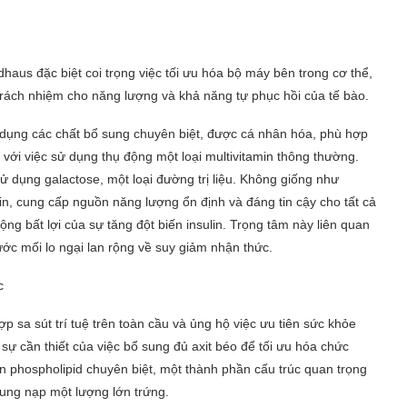
ldhaus đặc biệt coi trọng việc tối ưu hóa bộ máy bên trong cơ thể,
trách nhiệm cho năng lượng và khả năng tự phục hồi của tế bào.
 dụng các chất bổ sung chuyên biệt, được cá nhân hóa, phù hợp
t với việc sử dụng thụ động một loại multivitamin thông thường.
ử dụng galactose, một loại đường trị liệu. Không giống như
n, cung cấp nguồn năng lượng ổn định và đáng tin cậy cho tất cả
ộng bất lợi của sự tăng đột biến insulin. Trọng tâm này liên quan
ước mối lo ngại lan rộng về suy giảm nhận thức.
c
 sa sút trí tuệ trên toàn cầu và ủng hộ việc ưu tiên sức khỏe
sự cần thiết của việc bổ sung đủ axit béo để tối ưu hóa chức
in phospholipid chuyên biệt, một thành phần cấu trúc quan trọng
ung nạp một lượng lớn trứng.