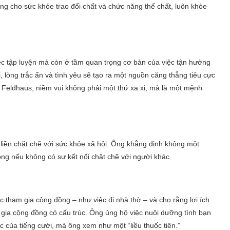
ng cho sức khỏe trao đổi chất và chức năng thể chất, luôn khỏe
ệc tập luyện mà còn ở tầm quan trọng cơ bản của việc tận hưởng
 lòng trắc ẩn và tình yêu sẽ tạo ra một nguồn căng thẳng tiêu cực
i Feldhaus, niềm vui không phải một thứ xa xỉ, mà là một mệnh
 liền chặt chẽ với sức khỏe xã hội. Ông khẳng định không một
ng nếu không có sự kết nối chặt chẽ với người khác.
 tham gia cộng đồng – như việc đi nhà thờ – và cho rằng lợi ích
 gia cộng đồng có cấu trúc. Ông ủng hộ việc nuôi dưỡng tình bạn
ắc của tiếng cười, mà ông xem như một “liều thuốc tiên.”