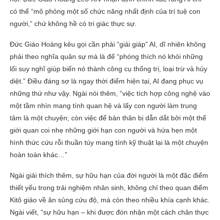
có thể “mô phỏng một số chức năng nhất định của trí tuệ con
người,” chứ không hề có tri giác thực sự.
Đức Giáo Hoàng kêu gọi cần phải “giải giáp” AI, dĩ nhiên không
phải theo nghĩa quân sự mà là để “phóng thích nó khỏi những
lối suy nghĩ giúp biến nó thành công cụ thống trị, loại trừ và hủy
diệt.” Điều đáng sợ là ngay thời điểm hiện tại, AI đang phục vụ
những thứ như vậy. Ngài nói thêm, “việc tích hợp công nghệ vào
một tầm nhìn mang tính quan hệ và lấy con người làm trung
tâm là một chuyện; còn việc để bản thân bị dẫn dắt bởi một thế
giới quan coi nhẹ những giới hạn con người và hứa hẹn một
hình thức cứu rỗi thuần túy mang tính kỹ thuật lại là một chuyện
hoàn toàn khác…”
Ngài giải thích thêm, sự hữu hạn của đời người là một đặc điểm
thiết yếu trong trải nghiệm nhân sinh, không chỉ theo quan điểm
Kitô giáo về ân sủng cứu độ, mà còn theo nhiều khía cạnh khác.
Ngài viết, “sự hữu hạn – khi được đón nhận một cách chân thực