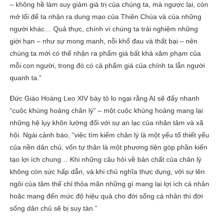
– không hề làm suy giảm giá trị của chúng ta, mà ngược lại, còn
mở lối để ta nhận ra dung mạo của Thiên Chúa và của những
người khác… Quả thực, chính vì chúng ta trải nghiệm những
giới hạn – như sự mong manh, nỗi khổ đau và thất bại – nên
chúng ta mới có thể nhận ra phẩm giá bất khả xâm phạm của
mỗi con người, trong đó có cả phẩm giá của chính ta lẫn người
quanh ta.”
Đức Giáo Hoàng Leo XIV bày tỏ lo ngại rằng AI sẽ đẩy nhanh
“cuộc khủng hoảng chân lý” – một cuộc khủng hoảng mang lại
những hệ lụy khôn lường đối với sự an lạc của nhân tâm và xã
hội. Ngài cảnh báo, “việc tìm kiếm chân lý là một yếu tố thiết yếu
của nền dân chủ, vốn tự thân là một phương tiện góp phần kiến ​​
tạo lợi ích chung… Khi những câu hỏi về bản chất của chân lý
không còn sức hấp dẫn, và khi chủ nghĩa thực dụng, với sự lên
ngôi của tâm thế chỉ thỏa mãn những gì mang lại lợi ích cá nhân
hoặc mang đến mức độ hiệu quả cho đời sống cá nhân thì đời
sống dân chủ sẽ bị suy tàn.”