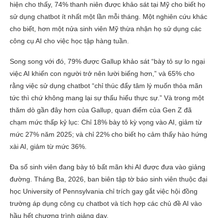
hiện cho thấy, 74% thanh niên được khảo sát tại Mỹ cho biết họ
sử dụng chatbot ít nhất một lần mỗi tháng. Một nghiên cứu khác
cho biết, hơn một nửa sinh viên Mỹ thừa nhận họ sử dụng các
công cụ AI cho việc học tập hàng tuần.
Song song với đó, 79% được Gallup khảo sát “bày tỏ sự lo ngại
việc AI khiến con người trở nên lười biếng hơn,” và 65% cho
rằng việc sử dụng chatbot “chỉ thúc đẩy tâm lý muốn thỏa mãn
tức thì chứ không mang lại sự thấu hiểu thực sự.” Và trong một
thăm dò ​gần đây hơn của Gallup, quan điểm của Gen Z đã
chạm mức thấp kỷ lục: Chỉ 18% bày tỏ kỳ vọng vào AI, giảm từ
mức 27% năm 2025; và chỉ 22% cho biết họ cảm thấy hào hứng
xài AI, giảm từ mức 36%.
Đa số sinh viên đang bày tỏ bất mãn khi AI được đưa vào giảng
đường. Tháng Ba, 2026, ban biên tập tờ báo sinh viên thuộc đại
học University of Pennsylvania chỉ trích gay gắt việc hội đồng
trường áp dụng công cụ chatbot và tích hợp các chủ đề AI vào
hầu hết chương trình giảng dạy.