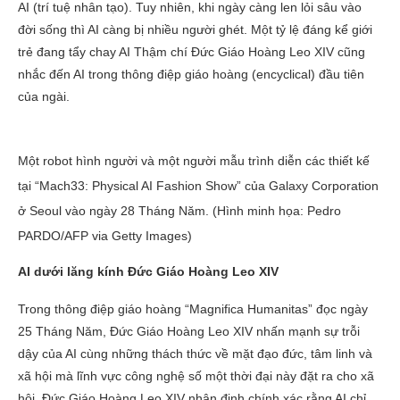
AI (trí tuệ nhân tạo). Tuy nhiên, khi ngày càng len lỏi sâu vào
đời sống thì AI càng bị nhiều người ghét. Một tỷ lệ đáng kể giới
trẻ đang tẩy chay AI Thậm chí Đức Giáo Hoàng Leo XIV cũng
nhắc đến AI trong thông điệp giáo hoàng (encyclical) đầu tiên
của ngài.
Một robot hình người và một người mẫu trình diễn các thiết kế
tại “Mach33: Physical AI Fashion Show” của Galaxy Corporation
ở Seoul vào ngày 28 Tháng Năm. (Hình minh họa: Pedro
PARDO/AFP via Getty Images)
AI dưới lăng kính Đức Giáo Hoàng Leo XIV
Trong thông điệp giáo hoàng “Magnifica Humanitas” đọc ngày
25 Tháng Năm, Đức Giáo Hoàng Leo XIV nhấn mạnh sự trỗi
dậy của AI cùng những thách thức về mặt đạo đức, tâm linh và
xã hội mà lĩnh vực công nghệ số một thời đại này đặt ra cho xã
hội. Đức Giáo Hoàng Leo XIV nhận định chính xác rằng AI chỉ