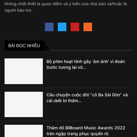
không nhất thiết là quan diểm và ý kiến của nhà báo và/hoặc là
người bảo trợ.
BÀI ĐỌC NHIỀU
Bộ phim hoạt hình gây ‘ám ảnh’ vì đoán
trước tương lai vô...
Câu chuyện cuộc đời “cô Ba Sài Gòn” và
cái 𝐜𝐡ế𝐭 bi thảm...
Thảm đỏ Billboard Music Awards 2022
tràn ngập trang phục quyến rũ