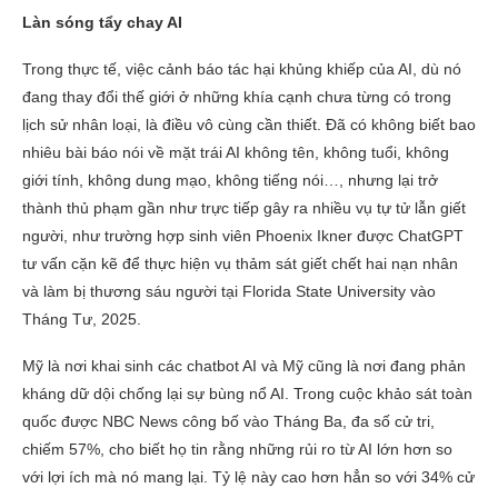
Làn sóng tẩy chay AI
Trong thực tế, việc cảnh báo tác hại khủng khiếp của AI, dù nó
đang thay đổi thế giới ở những khía cạnh chưa từng có trong
lịch sử nhân loại, là điều vô cùng cần thiết. Đã có không biết bao
nhiêu bài báo nói về mặt trái AI không tên, không tuổi, không
giới tính, không dung mạo, không tiếng nói…, nhưng lại trở
thành thủ phạm gần như trực tiếp gây ra nhiều vụ tự tử lẫn giết
người, như trường hợp sinh viên Phoenix Ikner được ChatGPT
tư vấn cặn kẽ để thực hiện vụ thảm sát giết chết hai nạn nhân
và làm bị thương sáu người tại Florida State University vào
Tháng Tư, 2025.
Mỹ là nơi khai sinh các chatbot AI và Mỹ cũng là nơi đang phản
kháng dữ dội chống lại sự bùng nổ AI. Trong cuộc khảo sát toàn
quốc được NBC News công bố vào Tháng Ba, đa số cử tri,
chiếm 57%, cho biết họ tin rằng những rủi ro từ AI lớn hơn so
với lợi ích mà nó mang lại. Tỷ lệ này cao hơn hẳn so với 34% cử