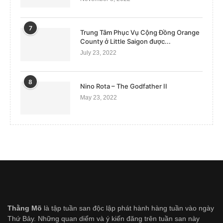
7
Trung Tâm Phục Vụ Cộng Đồng Orange
County ở Little Saigon được...
July 23, 2022
8
Nino Rota – The Godfather II
May 23, 2022
Thằng Mõ
là tập tuần san độc lập phát hành hàng tuần vào ngày
Thứ Bảy. Những quan diểm và ý kiến đăng trên tuần san này