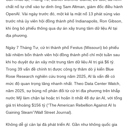
chất nổ tự chế vào tư dinh ông Sam Altman, giám đốc điều hành
OpenAI. Vài ngày trước đó, một kẻ lạ mặt nổ 13 phát súng vào
trước nhà ủy viên hội đồng thành phố Indianapolis, Ron Gibson,
khi ông bỏ phiếu thông qua dự án xây trung tâm dữ liệu AI tại
địa phương.
Ngày 7 Tháng Tư, cử tri thành phố Festus (Missouri) bỏ phiếu
bãi nhiệm bốn thành viên hội đồng thành phố chỉ một tuần sau
khi họ duyệt dự án xây một trung tâm dữ liệu AI trị giá $6 tỷ.
Trong 39 vấn đề chính trị được công ty thăm dò ý kiến ​​Blue
Rose Research nghiên cứu trong năm 2025, AI là vấn đề có
mức độ quan trọng tăng nhanh nhất. Theo Data Center Watch,
năm 2025, sự bùng nổ phản đối từ cử tri địa phương trên khắp
nước Mỹ làm chặn lại hoặc trì hoãn ít nhất 48 dự án AI, với tổng
giá trị khoảng $156 tỷ (“The American Rebellion Against AI Is
Gaining Steam”/Wall Street Journal).
Không dễ gì cản lại đà phát triển AI. Gần như không quốc gia