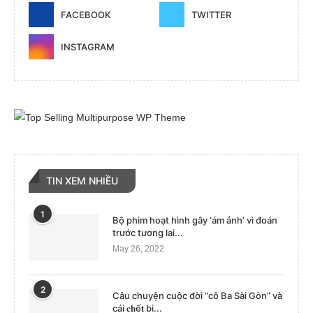
FACEBOOK
TWITTER
INSTAGRAM
TIN XEM NHIỀU
1
Bộ phim hoạt hình gây ‘ám ảnh’ vì đoán
trước tương lai...
May 26, 2022
2
Câu chuyện cuộc đời “cô Ba Sài Gòn” và
cái 𝐜𝐡ế𝐭 bi...