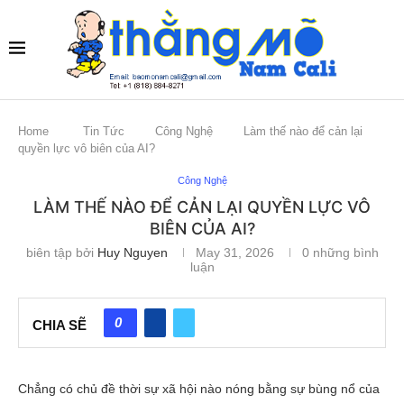
Home
Tin Tức
Công Nghệ
Làm thế nào để cản lại
quyền lực vô biên của AI?
Công Nghệ
LÀM THẾ NÀO ĐỂ CẢN LẠI QUYỀN LỰC VÔ
BIÊN CỦA AI?
biên tập bởi
Huy Nguyen
May 31, 2026
0 những bình
luận
0
CHIA SẼ
Chẳng có chủ đề thời sự xã hội nào nóng bằng sự bùng nổ của