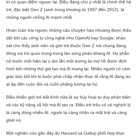
tri có quan điểm ngược lại. Điều đáng chú ý nhất là chính thế hệ
trẻ, đặc biệt Gen Z (sinh trong khoảng từ 1997 đến 2012), là
những người chống AI mạnh nhất.
Hoàn toàn trái ngược những câu chuyện hào nhoáng được thêu
dệt bởi các công ty công nghệ như OpenAI hay Google, khảo
sát cho thấy sinh viên và giới trẻ thuộc Gen Z nói chung đang
đóng vai trò quan trọng trong làn sóng phản kháng AI. Họ phẫn
nộ trước một hiện tại u ám lẫn một tương lai mơ hồ được định
hình bởi những thứ giả tạo mà AI mang lại. Nhiều người có cảm
giác bức bối khi bị buộc phải chấp nhận thực tế rằng AI đang ào
ạt ập đến cuộc đời và cuốn phăng tương lai họ.
Điều khiến giới trẻ bất bình nữa là sự hủy hoại tư duy phản biện
và các kỹ năng xã hội mà AI tạo ra. Điều trớ trêu có vẻ nghịch lý
là càng dùng nhiều AI, người ta càng nhận ra mặt trái và càng
ghét nó.
Một nghiên cứu gần đây do Harvard và Gallup phối hợp thực