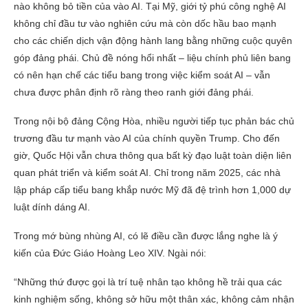
nào không bỏ tiền của vào AI. Tại Mỹ, giới tỷ phú công nghệ AI
không chỉ đầu tư vào nghiên cứu mà còn dốc hầu bao mạnh
cho các chiến dịch vận động hành lang bằng những cuộc quyên
góp đảng phái. Chủ đề nóng hổi nhất – liệu chính phủ liên bang
có nên hạn chế các tiểu bang trong việc kiểm soát AI – vẫn
chưa được phân định rõ ràng theo ranh giới đảng phái.
Trong nội bộ đảng Cộng Hòa, nhiều người tiếp tục phản bác chủ
trương đầu tư mạnh vào AI của chính quyền Trump. Cho đến
giờ, Quốc Hội vẫn chưa thông qua bất kỳ đạo luật toàn diện liên
quan phát triển và kiểm soát AI. Chỉ trong năm 2025, các nhà
lập pháp cấp tiểu bang khắp nước Mỹ đã đệ trình hơn 1,000 dự
luật dính dáng AI.
Trong mớ bùng nhùng AI, có lẽ điều cần được lắng nghe là ý
kiến của Đức Giáo Hoàng Leo XIV. Ngài nói:
“Những thứ được gọi là trí tuệ nhân tạo không hề trải qua các
kinh nghiệm sống, không sở hữu một thân xác, không cảm nhận