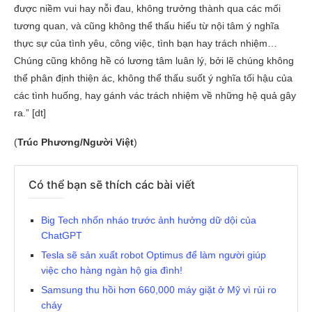
được niềm vui hay nỗi đau, không trưởng thành qua các mối
tương quan, và cũng không thể thấu hiểu từ nội tâm ý nghĩa
thực sự của tình yêu, công việc, tình bạn hay trách nhiệm…
Chúng cũng không hề có lương tâm luân lý, bởi lẽ chúng không
thể phân định thiện ác, không thể thấu suốt ý nghĩa tối hậu của
các tình huống, hay gánh vác trách nhiệm về những hệ quả gây
ra.” [dt]
(
Trúc Phương/Người Việt
)
Có thể bạn sẽ thích các bài viết
Big Tech nhốn nháo trước ảnh hưởng dữ dội của
ChatGPT
Tesla sẽ sản xuất robot Optimus để làm người giúp
việc cho hàng ngàn hộ gia đình!
Samsung thu hồi hơn 660,000 máy giặt ở Mỹ vì rủi ro
cháy