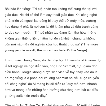
Bài báo lên tiếng: “Trí tuệ nhân tạo không thể cùng tồn tại với
giáo dục. Nó chỉ có thể làm suy thoái giáo dục. Khi công nghệ
phát triển và người lao động bị thay thế bởi máy móc, trường
học đáng lý phải là nơi còn lại để khám phá và đấu tranh bằng
tư duy con người… Trí tuệ nhân tạo đang làm tha hóa những
không gian thiêng liêng hiếm hoi đó và khiến chúng ta không
còn nơi nào nữa để nghiên cứu học thuật thực sự” (“The more
young people use AI, the more they hate it”/The Verge).
Trung tuần Tháng Năm, khi đến đại học University of Arizona dự
lễ tốt nghiệp và đọc diễn văn, ông Eric Schmidt, cựu giám đốc
điều hành Google không được sinh viên vỗ tay; thay vào đó là
những tiếng la ó phản đối khi ông Schmidt nói về “cuộc chuyển
đổi công nghệ” do AI mang lại sẽ diễn ra “quy mô hơn, nhanh
hơn và mang đến những ảnh hưởng sâu rộng hơn bất cứ điều
gì từng xuất hiện trước đây.”
Cần nhắc lại, Tháng Tư, Daniel Moreno-Gama, 20 tuổi, đã ném